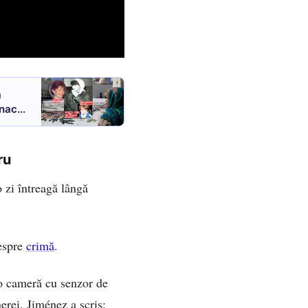
a
onaco
ru
 zi întreagă lângă
despre
crimă
.
 o cameră cu senzor de
erei. Jiménez a scris: