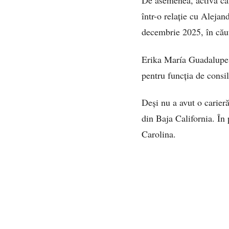
De asemenea, activa ca 
într-o relație cu Aleja
decembrie 2025, în căut
Erika María Guadalupe H
pentru funcția de consi
Deși nu a avut o carieră
din Baja California. În 
Carolina.