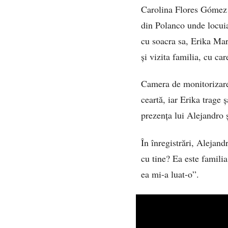
Carolina Flores Gómez a
din Polanco unde locuia
cu soacra sa, Erika Mar
și vizita familia, cu ca
Camera de monitorizare 
ceartă, iar Erika trage 
prezența lui Alejandro ș
În înregistrări, Alejan
cu tine? Ea este famili
ea mi-a luat-o”.