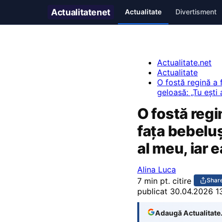
Actualitate
net
Actualitate
Divertisment
Actualitate.net
Actualitate
O fostă regină a f
geloasă: „Tu ești 
O fostă regi
fața bebeluș
al meu, iar e
Alina Luca
7 min pt. citire
Shar
publicat
30.04.2026 1
Adaugă Actualitate