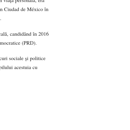
n viața personală, era
 în Ciudad de México în
.
ocală, candidând în 2016
Democratice (PRD).
uri sociale și politice
pilului acestuia cu