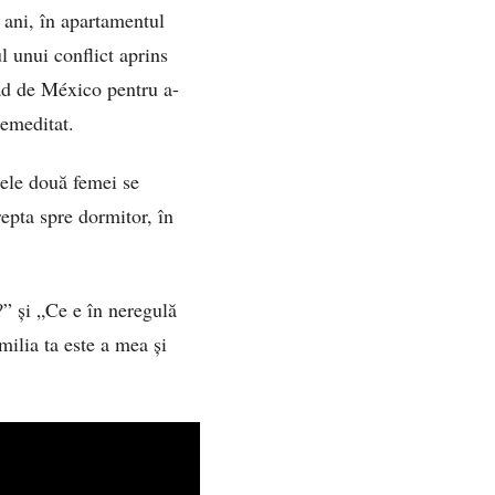
 ani, în apartamentul
l unui conflict aprins
ad de México pentru a-
remeditat.
cele două femei se
repta spre dormitor, în
?” și „Ce e în neregulă
ilia ta este a mea și