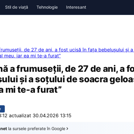
Stil de viață
Tehnologie
Interesant
rumuseții, de 27 de ani, a fost ucisă în fața bebelușului și 
al meu, iar ea mi te-a furat”
nă a frumuseții, de 27 de ani, a f
ului și a soțului de soacra geloa
a mi te-a furat”
e
3:12
actualizat 30.04.2026 13:15
.net
la sursele preferate în Google