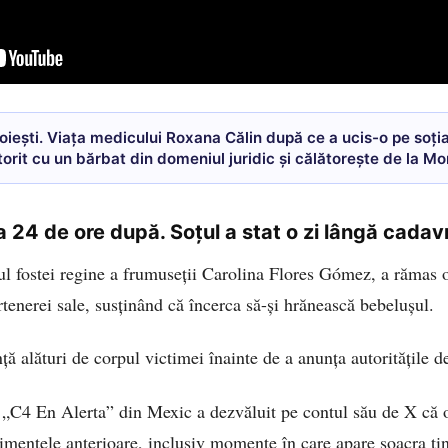
oiești. Viața medicului Roxana Călin după ce a ucis-o pe soți
orit cu un bărbat din domeniul juridic și călătorește de la M
a 24 de ore după. Soțul a stat o zi lângă cadav
l fostei regine a frumuseții Carolina Flores Gómez, a rămas o
artenerei sale, susținând că încerca să-și hrănească bebelușul.
nță alături de corpul victimei înainte de a anunța autoritățile 
i „C4 En Alerta” din Mexic a dezvăluit pe contul său de X că
imentele anterioare, inclusiv momente în care apare soacra tin