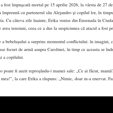
 fost împușcată mortal pe 15 aprilie 2026, la vârsta de 27 de
 împreună cu partenerul său Alejandro și copilul lor, în timpu
ía. Cu câteva zile înainte, Erika venise din Ensenada în Ciud
re avea tensiuni, ceea ce a dus la suspiciunea că atacul a fost p
a bebelușului a surprins momentul conflictului: în imagini, 
șase focuri de armă asupra Carolinei, în timp ce aceasta se înd
i a copilului.
dro poate fi auzit reproșându-i mamei sale: „Ce ai făcut, mamă
a mea!”, la care Erika a răspuns: „Nimic, doar m-a enervat. Fam