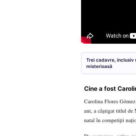
Trei cadavre, inclusiv
misterioasă
Cine a fost Carol
Carolina Flores Gómez s
ani, a câștigat titlul d
natal în competiții nați