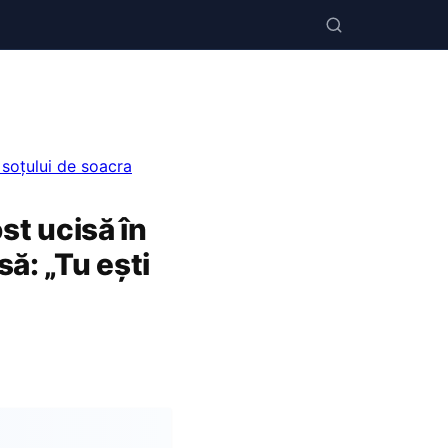
a soțului de soacra
ost ucisă în
să: „Tu ești