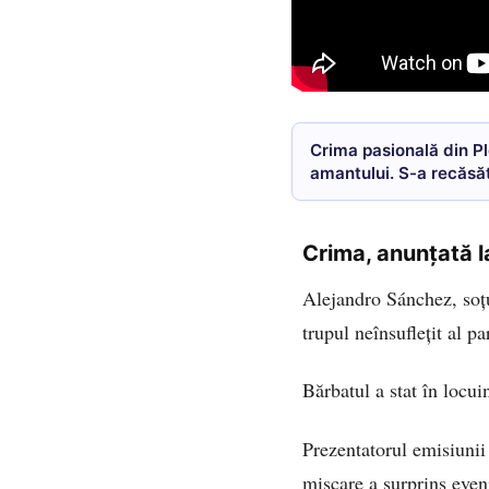
Crima pasională din Pl
amantului. S-a recăsăt
în toată lumea
Crima, anunțată l
Alejandro Sánchez, soțu
trupul neînsuflețit al p
Bărbatul a stat în locui
Prezentatorul emisiuni
mișcare a surprins even