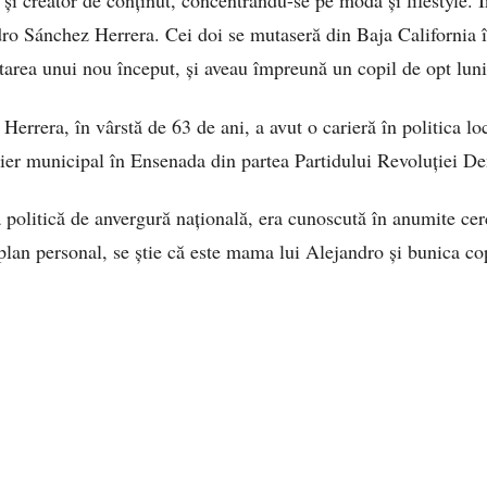
și creator de conținut, concentrându-se pe modă și lifestyle. Î
ndro Sánchez Herrera. Cei doi se mutaseră din Baja California
area unui nou început, și aveau împreună un copil de opt luni
errera, în vârstă de 63 de ani, a avut o carieră în politica l
lier municipal în Ensenada din partea Partidului Revoluției 
 politică de anvergură națională, era cunoscută în anumite cerc
plan personal, se știe că este mama lui Alejandro și bunica co