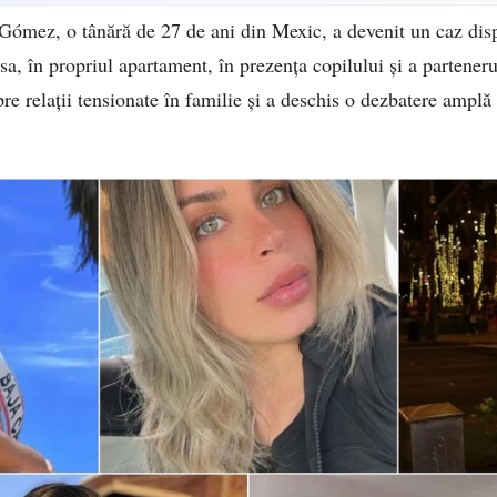
Gómez, o tânără de 27 de ani din Mexic, a devenit un caz disp
sa, în propriul apartament, în prezența copilului și a partenerul
pre relații tensionate în familie și a deschis o dezbatere amplă