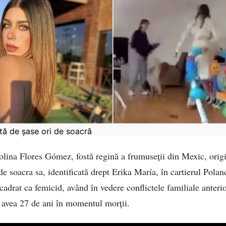
tă de șase ori de soacră
olina Flores Gómez, fostă regină a frumuseții din Mexic, orig
 de soacra sa, identificată drept Erika María, în cartierul Pol
adrat ca femicid, având în vedere conflictele familiale anteri
avea 27 de ani în momentul morții.