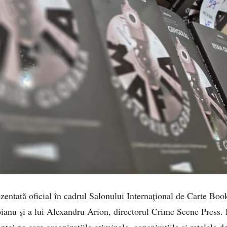
zentată oficial în cadrul Salonului Internațional de Carte Book
oianu și a lui Alexandru Arion, directorul Crime Scene Press. 
nței pe care organizațiile criminale, conspirațiile și rețelele 