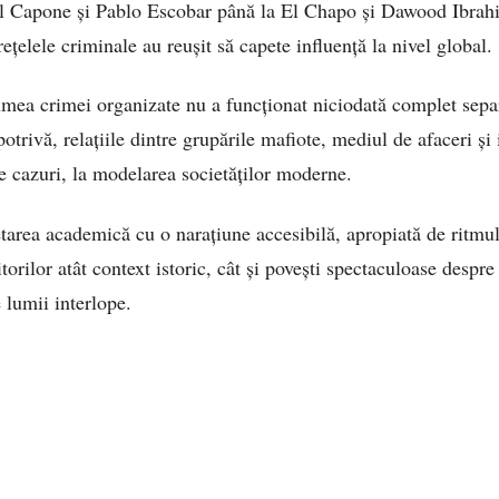
 Al Capone și Pablo Escobar până la El Chapo și Dawood Ibrah
țelele criminale au reușit să capete influență la nivel global.
lumea crimei organizate nu a funcționat niciodată complet separ
trivă, relațiile dintre grupările mafiote, mediul de afaceri și i
e cazuri, la modelarea societăților moderne.
rea academică cu o narațiune accesibilă, apropiată de ritmul 
torilor atât context istoric, cât și povești spectaculoase despre
 lumii interlope.