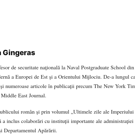
n Gingeras
esor de securitate națională la Naval Postgraduate School din 
dernă a Europei de Est și a Orientului Mijlociu. De-a lungul car
e și numeroase articole în publicații precum The New York T
i Middle East Journal.
ublicului român și prin volumul „Ultimele zile ale Imperiulu
 a inclus colaborări cu instituții importante ale administrației
și Departamentul Apărării.