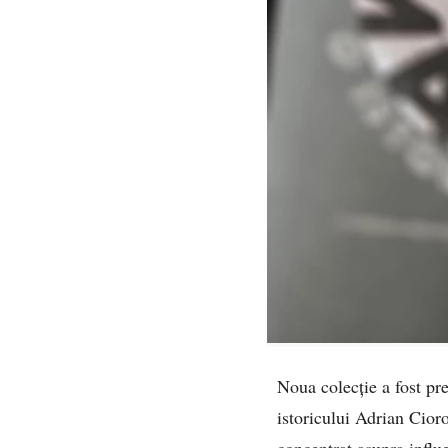
Noua colecție a fost pre
istoricului Adrian Cior
concentrat asupra influe