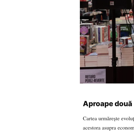
Aproape două s
Cartea urmărește evoluț
acestora asupra economie