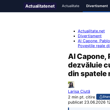
Actualitate
net
Actualitate
Divertisment
Actualitate.net
Divertisment
Al Capone, Pablo
Poveștile reale d
Al Capone, P
dezvăluie c
din spatele 
Larisa Ciută
2 min pt. citire
Shar
publicat
23.06.2026 1