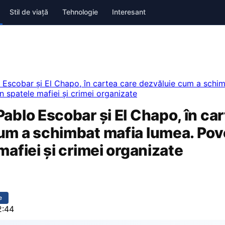
Stil de viață
Tehnologie
Interesant
 Escobar și El Chapo, în cartea care dezvăluie cum a schi
in spatele mafiei și crimei organizate
ablo Escobar și El Chapo, în ca
um a schimbat mafia lumea. Pove
mafiei și crimei organizate
e
2:44