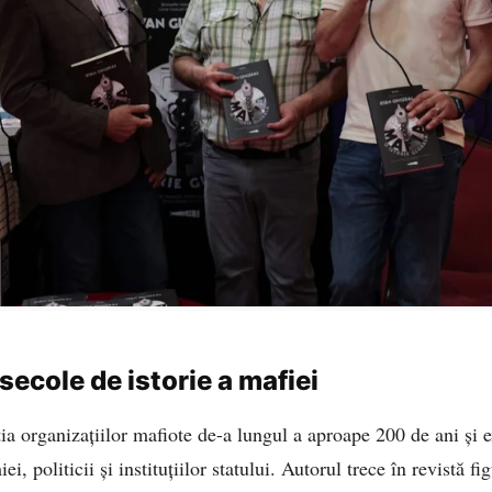
ecole de istorie a mafiei
ia organizațiilor mafiote de-a lungul a aproape 200 de ani și 
i, politicii și instituțiilor statului. Autorul trece în revistă f