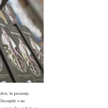
fest, în prezența
Discuțiile s-au
de putere din umbră au