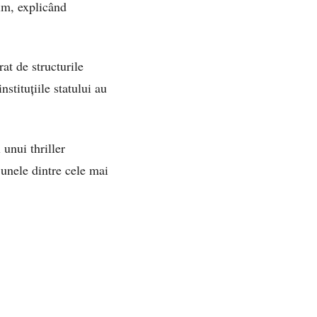
im, explicând
at de structurile
nstituțiile statului au
unui thriller
 unele dintre cele mai