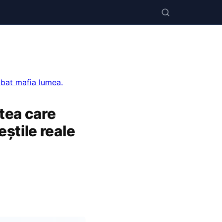
mbat mafia lumea.
rtea care
știle reale