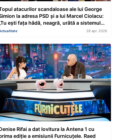
Topul atacurilor scandaloase ale lui George
Simion la adresa PSD și a lui Marcel Ciolacu:
„Tu ești fața hâdă, neagră, urâtă a sistemului
care și-a bătut joc de țară”
Actualitate
28 apr. 2026
Denise Rifai a dat lovitura la Antena 1 cu
prima ediție a emisiunii Furnicuţele. Raed