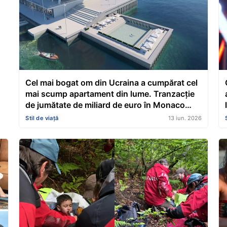
Cel mai bogat om din Ucraina a cumpărat cel
mai scump apartament din lume. Tranzacție
de jumătate de miliard de euro în Monaco
pentru o „simplă” reședință
Stil de viață
13 iun. 2026