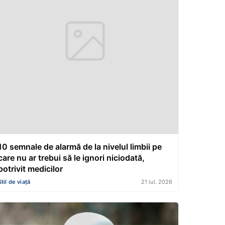
10 semnale de alarmă de la nivelul limbii pe
care nu ar trebui să le ignori niciodată,
potrivit medicilor
Stil de viață
21 iul. 2026