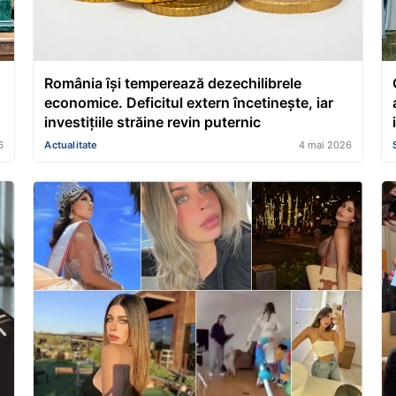
România își temperează dezechilibrele
economice. Deficitul extern încetinește, iar
investițiile străine revin puternic
6
Actualitate
4 mai 2026