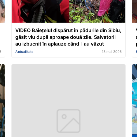
VIDEO Băiețelul dispărut în pădurile din Sibiu,
găsit viu după aproape două zile. Salvatorii
au izbucnit în aplauze când l-au văzut
i
6
Actualitate
13 mai 2026