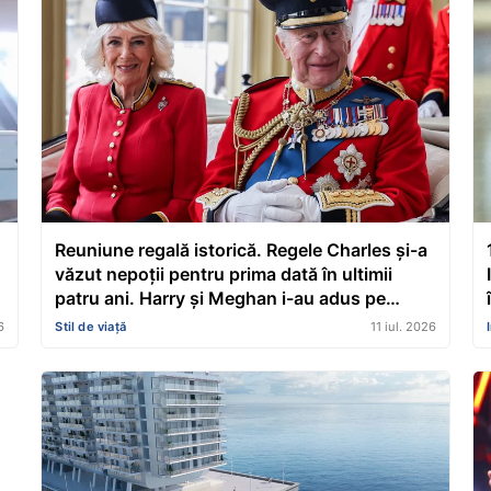
Reuniune regală istorică. Regele Charles și-a
văzut nepoții pentru prima dată în ultimii
patru ani. Harry și Meghan i-au adus pe
Archie și Lilibet la Highgrove în secret
6
Stil de viață
11 iul. 2026