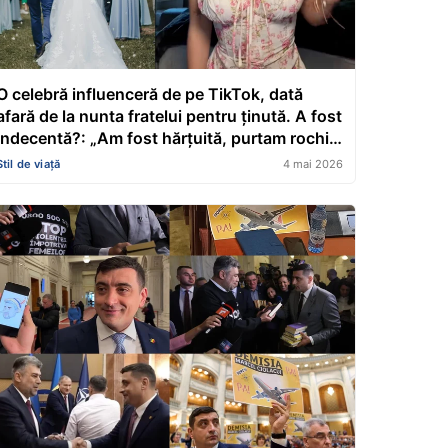
O celebră influenceră de pe TikTok, dată
afară de la nunta fratelui pentru ținută. A fost
indecentă?: „Am fost hărțuită, purtam rochia
asta”
Stil de viață
4 mai 2026