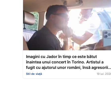
Imagini cu Jador în timp ce este bătut
înaintea unui concert în Torino. Artistul a
fugit cu ajutorul unor români, însă agresorii
au lovit inclusiv mașina în care se afla un
Stil de viață
19 iul. 202
copil