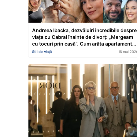
Andreea Ibacka, dezvăluiri incredibile despre
viața cu Cabral înainte de divorț: „Mergeam
cu tocuri prin casă”. Cum arăta apartamentul
prezentatorului TV și ce s-a întâmplat între e
Stil de viață
18 mai 202
după 15 ani