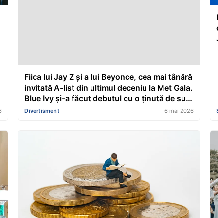
Fiica lui Jay Z și a lui Beyonce, cea mai tânără
invitată A-list din ultimul deceniu la Met Gala.
Blue Ivy și-a făcut debutul cu o ținută de sute
de mii de euro
6
Divertisment
6 mai 2026