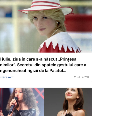
1 iulie, ziua în care s-a născut „Prințesa
Inimilor”. Secretul din spatele gestului care a
îngenuncheat rigizii de la Palatul
Buckingham. Detaliul neștiut despre ziua ei
Interesant
2 iul. 2026
de naștere