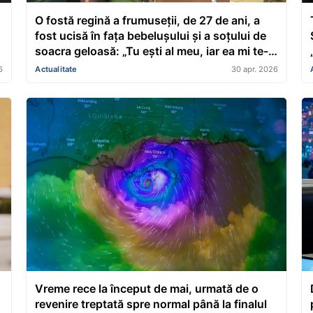
O fostă regină a frumuseții, de 27 de ani, a
fost ucisă în fața bebelușului și a soțului de
soacra geloasă: „Tu ești al meu, iar ea mi te-a
furat”
6
Actualitate
30 apr. 2026
Vreme rece la început de mai, urmată de o
revenire treptată spre normal până la finalul