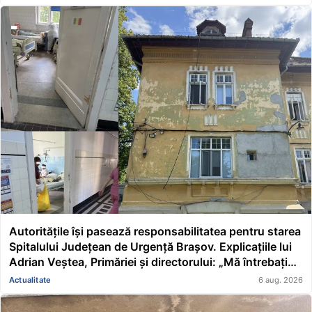
Autoritățile își pasează responsabilitatea pentru starea
Spitalului Județean de Urgență Brașov. Explicațiile lui
Adrian Veștea, Primăriei și directorului: „Mă întrebați
pe mine de ce nu s-au renovat în ultimii 36 de ani?”
Actualitate
6 aug. 2026