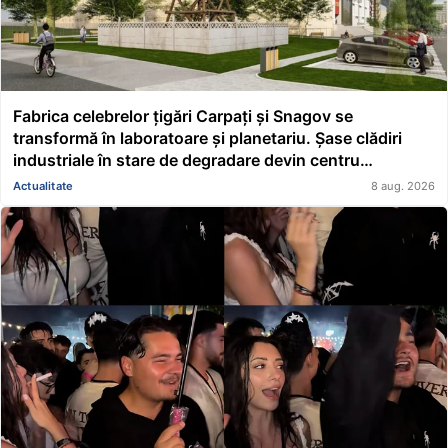
Fabrica celebrelor țigări Carpați și Snagov se
transformă în laboratoare și planetariu. Șase clădiri
industriale în stare de degradare devin centru
educațional și științific
Actualitate
8 aug. 2026