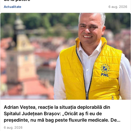
Actualitate
6 aug. 2026
Adrian Veștea, reacție la situația deplorabilă din
Spitalul Județean Brașov: „Oricât aș fi eu de
președinte, nu mă bag peste fluxurile medicale. De
asta a făcut școală managerul”
6 aug. 2026