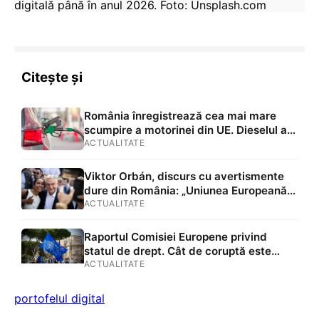
digitală până în anul 2026. Foto: Unsplash.com
Citește și
România înregistrează cea mai mare
scumpire a motorinei din UE. Dieselul a
trecut de 10,5 lei/litru, iar motorina
ACTUALITATE
premium a depășit 11 lei
Viktor Orbán, discurs cu avertismente
dure din România: „Uniunea Europeană
nu va mai exista peste 25 de ani”
ACTUALITATE
Raportul Comisiei Europene privind
statul de drept. Cât de coruptă este
Europa și ce se întâmplă cu libertatea
ACTUALITATE
presei
portofelul digital