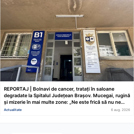
REPORTAJ | Bolnavi de cancer, tratați în saloane
degradate la Spitalul Județean Brașov. Mucegai, rugină
și mizerie în mai multe zone: „Ne este frică să nu ne
cadă tavanul în cap” FOTO/VIDEO
Actualitate
6 aug. 2026