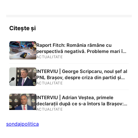
Citește și
Raport Fitch: România rămâne cu
perspectivă negativă. Probleme mari în
economia țării: deficit uriaș, datorii în
ACTUALITATE
creștere și instabilitate politică. Presiune
pe economie
INTERVIU | George Scripcaru, noul șef al
PNL Brașov, despre criza din partid și
eticheta de „trădător” pusă lui Adrian
ACTUALITATE
Veștea. Știa că o să fie desemnat
premier?: „Eu nu dau oameni afară /
INTERVIU | Adrian Veștea, primele
Cunosc multe detalii, dar în viață este
declarații după ce s-a întors la Brașov:
bine să fii parolist”
„Nu este o înfrângere. Toată viața mea
ACTUALITATE
voi fi liberal, PNL are nevoie de mine”
sondaj
politica