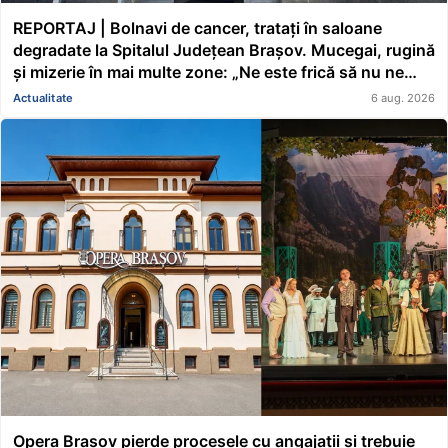
REPORTAJ | Bolnavi de cancer, tratați în saloane
degradate la Spitalul Județean Brașov. Mucegai, rugină
și mizerie în mai multe zone: „Ne este frică să nu ne
cadă tavanul în cap” FOTO/VIDEO
Actualitate
6 aug. 2026
Opera Brașov pierde procesele cu angajații și trebuie