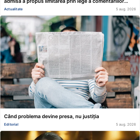
admisă a propus limitarea prin lege a comentariilor
presei și societății civile în privința deciziilor instanțelor
Actualitate
5 aug. 2026
Când problema devine presa, nu justiția
Editorial
5 aug. 2026