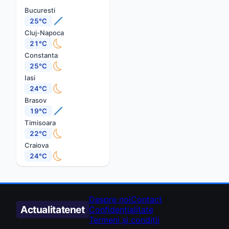
Bucuresti
25°C
Cluj-Napoca
21°C
Constanta
25°C
Iasi
24°C
Brasov
19°C
Timisoara
22°C
Craiova
24°C
Despre noi
Contact
Actualitate
net
Confidențialitate
Termeni și condiții