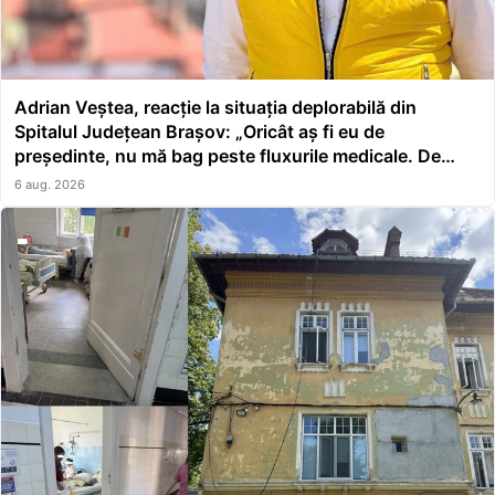
Adrian Veștea, reacție la situația deplorabilă din
Spitalul Județean Brașov: „Oricât aș fi eu de
președinte, nu mă bag peste fluxurile medicale. De
asta a făcut școală managerul”
6 aug. 2026