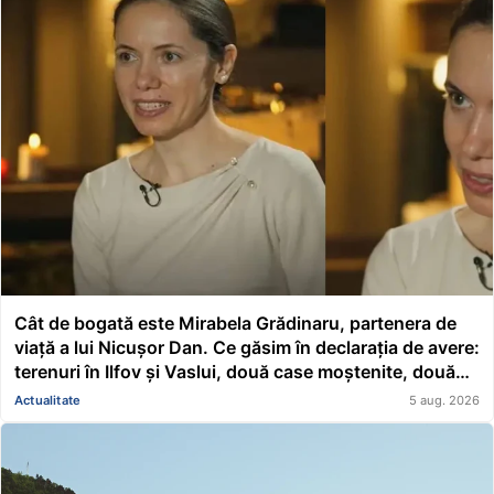
Cât de bogată este Mirabela Grădinaru, partenera de
viață a lui Nicușor Dan. Ce găsim în declarația de avere:
terenuri în Ilfov și Vaslui, două case moștenite, două
mașini, acțiuni Renault și un împrumut de peste
Actualitate
5 aug. 2026
116.000 de lei acordat unei asociații