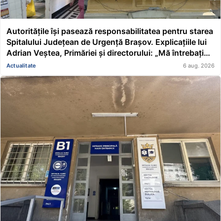
Autoritățile își pasează responsabilitatea pentru starea
Spitalului Județean de Urgență Brașov. Explicațiile lui
Adrian Veștea, Primăriei și directorului: „Mă întrebați
pe mine de ce nu s-au renovat în ultimii 36 de ani?”
Actualitate
6 aug. 2026