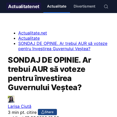
Actualitate
net
Actualitate
Divertisment
Stil de v
Actualitate.net
Actualitate
SONDAJ DE OPINIE. Ar trebui AUR să voteze
pentru învestirea Guvernului Veștea?
SONDAJ DE OPINIE. Ar
trebui AUR să voteze
pentru învestirea
Guvernului Veștea?
Larisa Ciută
3 min pt. citire
Share