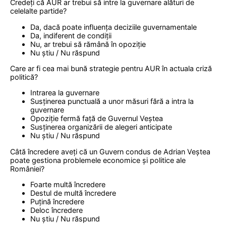
Credeți că AUR ar trebui să intre la guvernare alături de
celelalte partide?
Da, dacă poate influența deciziile guvernamentale
Da, indiferent de condiții
Nu, ar trebui să rămână în opoziție
Nu știu / Nu răspund
Care ar fi cea mai bună strategie pentru AUR în actuala criză
politică?
Intrarea la guvernare
Susținerea punctuală a unor măsuri fără a intra la
guvernare
Opoziție fermă față de Guvernul Veștea
Susținerea organizării de alegeri anticipate
Nu știu / Nu răspund
Câtă încredere aveți că un Guvern condus de Adrian Veștea
poate gestiona problemele economice și politice ale
României?
Foarte multă încredere
Destul de multă încredere
Puțină încredere
Deloc încredere
Nu știu / Nu răspund