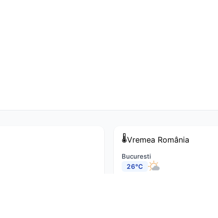
🌡️
Vremea
România
Bucuresti
26°C
Cluj-Napoca
22°C
Constanta
27°C