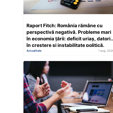
Raport Fitch: România rămâne cu
perspectivă negativă. Probleme mari
în economia țării: deficit uriaș, datorii
în creștere și instabilitate politică.
Actualitate
1 aug. 202
Presiune pe economie