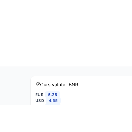
🪙
Curs valutar
BNR
EUR
5.25
USD
4.55
CHF
5.62
GBP
6.12
RUB
0.06
MDL
0.26