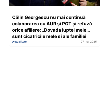
Călin Georgescu nu mai continuă
colaborarea cu AUR și POT și refuză
orice afiliere: „Dovada luptei mele
sunt cicatricile mele și ale familiei
Actualitate
27 mai 2025
mele”