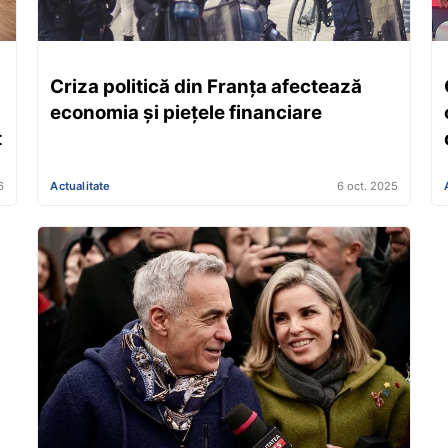
Criza politică din Franța afectează
economia și piețele financiare
t
6
Actualitate
6 oct. 2025