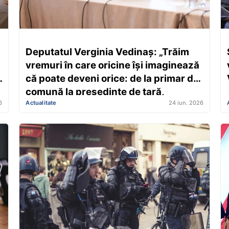
Deputatul Verginia Vedinaș: „Trăim
vremuri în care oricine își imaginează
că poate deveni orice: de la primar de
comună la președinte de țară,
6
Actualitate
24 iun. 2026
ministru sau premier”