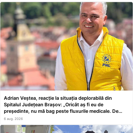
Adrian Veștea, reacție la situația deplorabilă din
Spitalul Județean Brașov: „Oricât aș fi eu de
președinte, nu mă bag peste fluxurile medicale. De
asta a făcut școală managerul”
6 aug. 2026