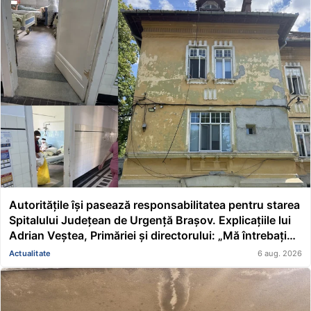
Autoritățile își pasează responsabilitatea pentru starea
Spitalului Județean de Urgență Brașov. Explicațiile lui
Adrian Veștea, Primăriei și directorului: „Mă întrebați
pe mine de ce nu s-au renovat în ultimii 36 de ani?”
Actualitate
6 aug. 2026