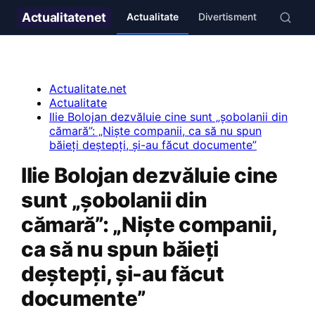
Actualitate
net
Actualitate
Divertisment
Stil de v
Actualitate.net
Actualitate
Ilie Bolojan dezvăluie cine sunt „șobolanii din
cămară”: „Niște companii, ca să nu spun
băieți deștepți, și-au făcut documente”
Ilie Bolojan dezvăluie cine
sunt „șobolanii din
cămară”: „Niște companii,
ca să nu spun băieți
deștepți, și-au făcut
documente”