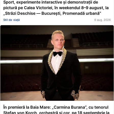
Sport, experimente interactive și demonstrații de
pictură pe Calea Victoriei, în weekendul 8–9 august, la
„Străzi Deschise — București, Promenadă urbană”
Stil de viață
6 aug. 2026
În premieră la Baia Mare: „Carmina Burana”, cu tenorul
Ștefan von Korch, orchestră și cor, pe 18 septembrie la