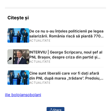
Citește și
De ce nu s-au înțeles politicienii pe legea
salarizării. România riscă să piardă 770
de milioane de euro din PNRR din cauza
ACTUALITATE
blocajului politic
INTERVIU | George Scripcaru, noul șef al
PNL Brașov, despre criza din partid și
eticheta de „trădător” pusă lui Adrian
ACTUALITATE
Veștea. Știa că o să fie desemnat
premier?: „Eu nu dau oameni afară /
Cine sunt liberalii care vor fi dați afară
Cunosc multe detalii, dar în viață este
din PNL după marea „trădare”. Predoiu,
bine să fii parolist”
Rareș Bogdan și Hubert Thuma, pe listă
ACTUALITATE
ilie bolojan
sobolani
Share