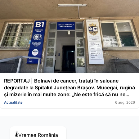
REPORTAJ | Bolnavi de cancer, tratați în saloane
degradate la Spitalul Județean Brașov. Mucegai, rugină
și mizerie în mai multe zone: „Ne este frică să nu ne
cadă tavanul în cap” FOTO/VIDEO
Actualitate
6 aug. 2026
🌡️
Vremea
România