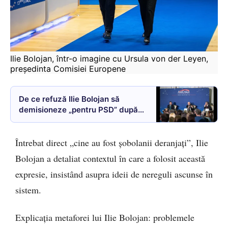
Ilie Bolojan, într-o imagine cu Ursula von der Leyen, 
președinta Comisiei Europene
De ce refuză Ilie Bolojan să
demisioneze „pentru PSD” după
retragerea sprijinului politic. Cum
are de gând să-și continue
Întrebat direct „cine au fost șobolanii deranjați”, Ilie
mandatul
Bolojan a detaliat contextul în care a folosit această
expresie, insistând asupra ideii de nereguli ascunse în
sistem.
Explicația metaforei lui Ilie Bolojan: problemele