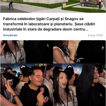
Fabrica celebrelor țigări Carpați și Snagov se
transformă în laboratoare și planetariu. Șase clădiri
industriale în stare de degradare devin centru
educațional și științific
Actualitate
8 aug. 2026