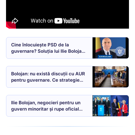
Cine înlocuiește PSD de la
guvernare? Soluția lui Ilie Bolojan
VIDEO
Bolojan: nu există discuții cu AUR
pentru guvernare. Ce strategie
are PNL după ruptura de PSD
Ilie Bolojan, negocieri pentru un
guvern minoritar și rupe oficial
coaliția cu PSD. Miza: fondurile
din PNRR