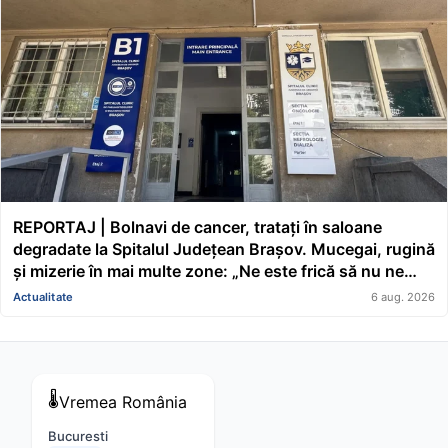
REPORTAJ | Bolnavi de cancer, tratați în saloane
degradate la Spitalul Județean Brașov. Mucegai, rugină
și mizerie în mai multe zone: „Ne este frică să nu ne
cadă tavanul în cap” FOTO/VIDEO
Actualitate
6 aug. 2026
🌡️
Vremea
România
Bucuresti