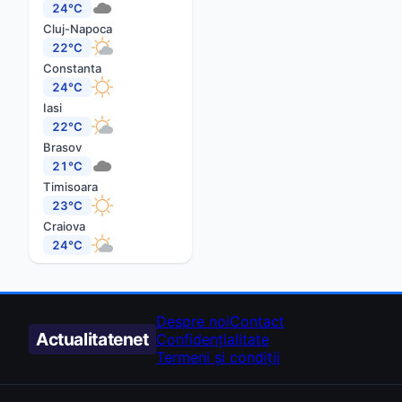
24°C
Cluj-Napoca
22°C
Constanta
24°C
Iasi
22°C
Brasov
21°C
Timisoara
23°C
Craiova
24°C
Despre noi
Contact
Actualitate
net
Confidențialitate
Termeni și condiții