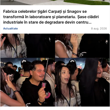
Fabrica celebrelor țigări Carpați și Snagov se
transformă în laboratoare și planetariu. Șase clădiri
industriale în stare de degradare devin centru
educațional și științific
Actualitate
8 aug. 2026