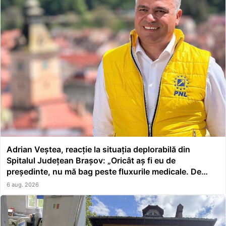
Adrian Veștea, reacție la situația deplorabilă din
Spitalul Județean Brașov: „Oricât aș fi eu de
președinte, nu mă bag peste fluxurile medicale. De
asta a făcut școală managerul”
6 aug. 2026