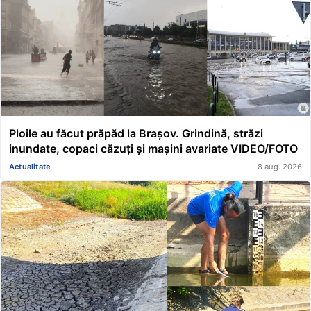
Ploile au făcut prăpăd la Brașov. Grindină, străzi
inundate, copaci căzuți și mașini avariate VIDEO/FOTO
Actualitate
8 aug. 2026