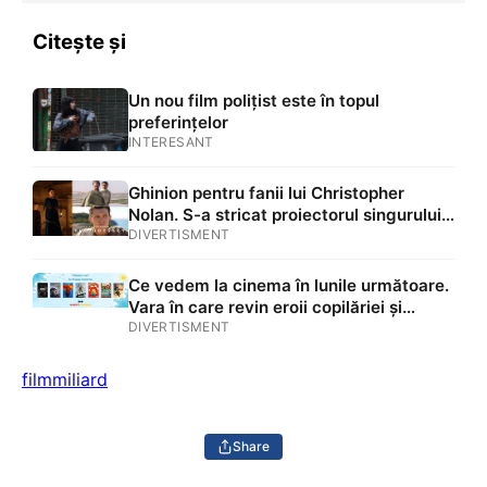
Citește și
Un nou film polițist este în topul
preferințelor
INTERESANT
Ghinion pentru fanii lui Christopher
Nolan. S-a stricat proiectorul singurului
cinematograf IMAX din București unde
DIVERTISMENT
rulează „The Odyssey”
Ce vedem la cinema în lunile următoare.
Vara în care revin eroii copilăriei și
marile francize de la Hollywood
DIVERTISMENT
film
miliard
Share