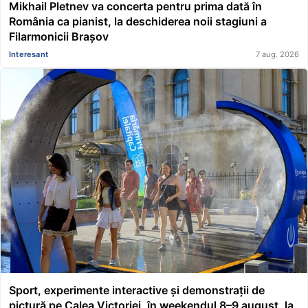
Mikhail Pletnev va concerta pentru prima dată în
România ca pianist, la deschiderea noii stagiuni a
Filarmonicii Brașov
Interesant
7 aug. 2026
Sport, experimente interactive și demonstrații de
pictură pe Calea Victoriei, în weekendul 8–9 august, la