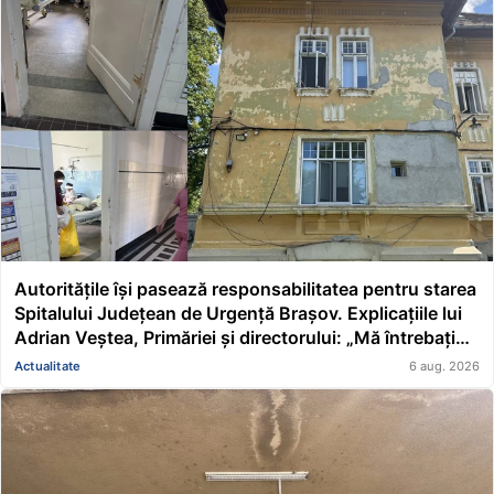
Autoritățile își pasează responsabilitatea pentru starea
Spitalului Județean de Urgență Brașov. Explicațiile lui
Adrian Veștea, Primăriei și directorului: „Mă întrebați
pe mine de ce nu s-au renovat în ultimii 36 de ani?”
Actualitate
6 aug. 2026