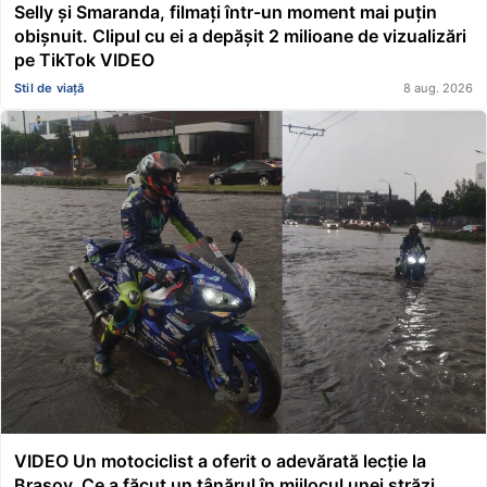
Selly și Smaranda, filmați într-un moment mai puțin
obișnuit. Clipul cu ei a depășit 2 milioane de vizualizări
pe TikTok VIDEO
Stil de viață
8 aug. 2026
VIDEO Un motociclist a oferit o adevărată lecție la
Brașov. Ce a făcut un tânărul în mijlocul unei străzi