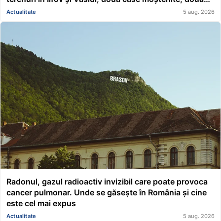
mașini, acțiuni Renault și un împrumut de peste
Actualitate
5 aug. 2026
116.000 de lei acordat unei asociații
Radonul, gazul radioactiv invizibil care poate provoca
cancer pulmonar. Unde se găsește în România și cine
este cel mai expus
Actualitate
5 aug. 2026