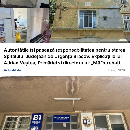
Autoritățile își pasează responsabilitatea pentru starea
Spitalului Județean de Urgență Brașov. Explicațiile lui
Adrian Veștea, Primăriei și directorului: „Mă întrebați
pe mine de ce nu s-au renovat în ultimii 36 de ani?”
Actualitate
6 aug. 2026