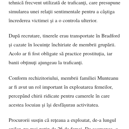
tehnică frecvent utilizată de traficanți, care presupune
simularea unei relații sentimentale pentru a câștiga
încrederea victimei și a o controla ulterior.
După recrutare, tinerele erau transportate în Bradford
și cazate în locuințe închiriate de membrii grupării.
Acolo ar fi fost obligate să practice prostituția, iar
banii obținuți ajungeau la traficanți.
Conform rechizitoriului, membrii familiei Munteanu
ar fi avut un rol important în exploatarea femeilor,
percepând chirii ridicate pentru camerele în care
acestea locuiau și își desfășurau activitatea.
Procurorii susțin că rețeaua a exploatat, de-a lungul
anilor, nu mai puțin de 26 de femei. De asemenea, o