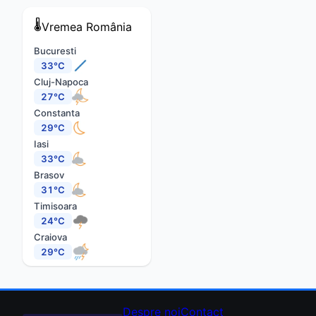
🌡️
Vremea
România
Bucuresti
33°C
Cluj-Napoca
27°C
Constanta
29°C
Iasi
33°C
Brasov
31°C
Timisoara
24°C
Craiova
29°C
Despre noi
Contact