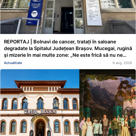
REPORTAJ | Bolnavi de cancer, tratați în saloane
degradate la Spitalul Județean Brașov. Mucegai, rugină
și mizerie în mai multe zone: „Ne este frică să nu ne
cadă tavanul în cap” FOTO/VIDEO
Actualitate
6 aug. 2026