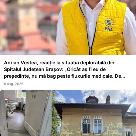
Adrian Veștea, reacție la situația deplorabilă din
Spitalul Județean Brașov: „Oricât aș fi eu de
președinte, nu mă bag peste fluxurile medicale. De
asta a făcut școală managerul”
6 aug. 2026