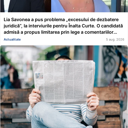
Lia Savonea a pus problema „excesului de dezbatere
juridică”, la interviurile pentru Înalta Curte. O candidată
admisă a propus limitarea prin lege a comentariilor
presei și societății civile în privința deciziilor instanțelor
Actualitate
5 aug. 2026