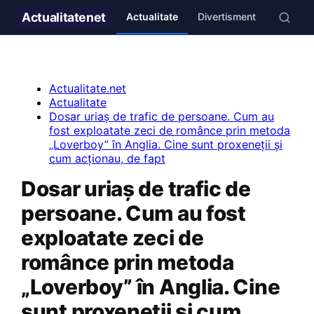
Actualitate
net
Actualitate
Divertisment
Stil de v
Actualitate.net
Actualitate
Dosar uriaș de trafic de persoane. Cum au
fost exploatate zeci de românce prin metoda
„Loverboy” în Anglia. Cine sunt proxeneții și
cum acționau, de fapt
Dosar uriaș de trafic de
persoane. Cum au fost
exploatate zeci de
românce prin metoda
„Loverboy” în Anglia. Cine
sunt proxeneții și cum