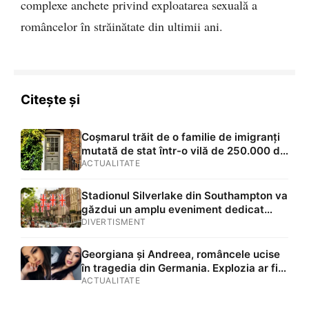
complexe anchete privind exploatarea sexuală a
româncelor în străinătate din ultimii ani.
Citește și
Coșmarul trăit de o familie de imigranți
mutată de stat într-o vilă de 250.000 de
lire: „O urâm! Ne e frică să ieșim din
ACTUALITATE
casă”
Stadionul Silverlake din Southampton va
găzdui un amplu eveniment dedicat
comunității românești din Marea Britanie
DIVERTISMENT
Georgiana și Andreea, româncele ucise
în tragedia din Germania. Explozia ar fi
fost provocată
ACTUALITATE