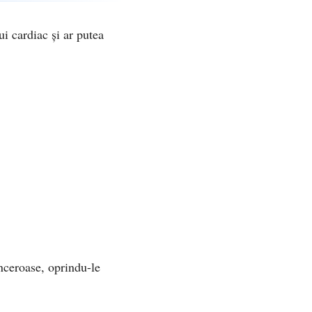
i cardiac și ar putea
nceroase, oprindu-le