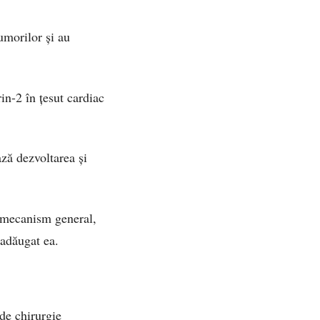
umorilor și au
in-2 în țesut cardiac
ază dezvoltarea și
n mecanism general,
adăugat ea.
 de chirurgie