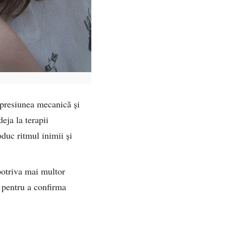
 presiunea mecanică și
eja la terapii
duc ritmul inimii și
potriva mai multor
e pentru a confirma