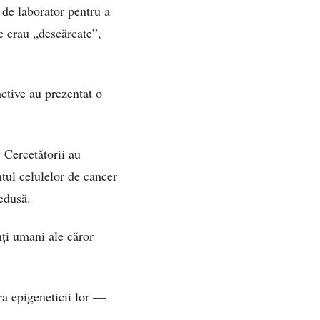
 de laborator pentru a
e erau „descărcate”,
ctive au prezentat o
. Cercetătorii au
tul celulelor de cancer
edusă.
nți umani ale căror
ra epigeneticii lor —