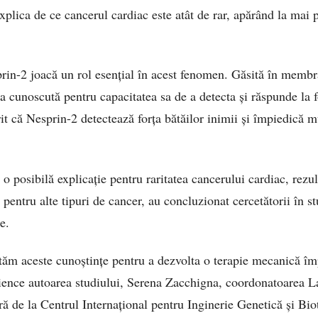
xplica de ce cancerul cardiac este atât de rar, apărând la mai 
in-2 joacă un rol esențial în acest fenomen. Găsită în membr
eja cunoscută pentru capacitatea sa de a detecta și răspunde la
it că Nesprin-2 detectează forța bătăilor inimii și împiedică m
 o posibilă explicație pentru raritatea cancerului cardiac, rezu
 pentru alte tipuri de cancer, au concluzionat cercetătorii în s
e.
ăm aceste cunoștințe pentru a dezvolta o terapie mecanică îm
ience autoarea studiului, Serena Zacchigna, coordonatoarea L
ă de la Centrul Internațional pentru Inginerie Genetică și Biot