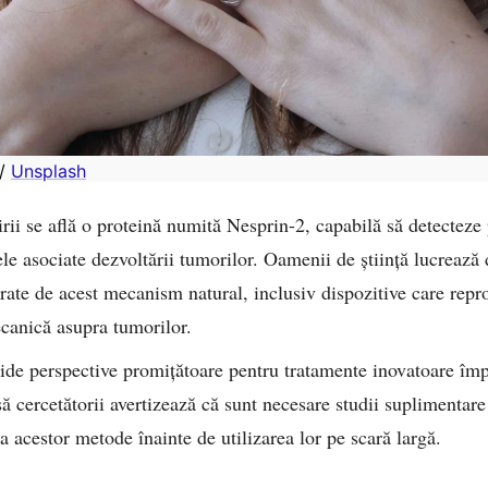
/ 
Unsplash
irii se află o proteină numită Nesprin-2, capabilă să detecteze
le asociate dezvoltării tumorilor. Oamenii de știință lucrează d
rate de acest mecanism natural, inclusiv dispozitive care repro
canică asupra tumorilor.
ide perspective promițătoare pentru tratamente inovatoare îm
nsă cercetătorii avertizează că sunt necesare studii suplimentar
ța acestor metode înainte de utilizarea lor pe scară largă.