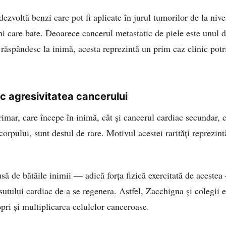
ezvoltă benzi care pot fi aplicate în jurul tumorilor de la nivel
mi care bate. Deoarece cancerul metastatic de piele este unul d
 răspândesc la inimă, acesta reprezintă un prim caz clinic potri
uc agresivitatea cancerului
imar, care începe în inimă, cât și cancerul cardiac secundar, 
 corpului, sunt destul de rare. Motivul acestei rarități reprezi
ă de bătăile inimii — adică forța fizică exercitată de acestea
sutului cardiac de a se regenera. Astfel, Zacchigna și colegii e
opri și multiplicarea celulelor canceroase.