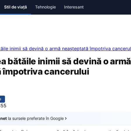
Stil de viață
Tehnologie
Interesant
ile inimii să devină o armă neașteptată împotriva cancerul
 bătăile inimii să devină o armă
 împotriva cancerului
e
:55
.net
la sursele preferate în Google