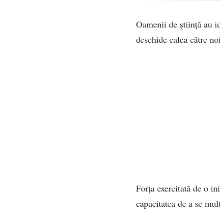
Oamenii de știință au id
deschide calea către no
Forța exercitată de o i
capacitatea de a se mult