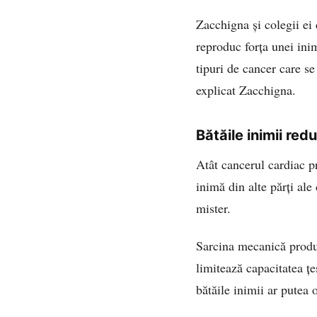
Zacchigna și colegii ei d
reproduc forța unei ini
tipuri de cancer care se
explicat Zacchigna.
Bătăile inimii red
Atât cancerul cardiac pr
inimă din alte părți ale
mister.
Sarcina mecanică produs
limitează capacitatea țe
bătăile inimii ar putea 