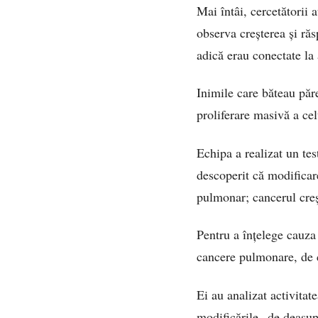
Mai întâi, cercetătorii
observa creșterea și ră
adică erau conectate la
Inimile care băteau păr
proliferare masivă a ce
Echipa a realizat un tes
descoperit că modificar
pulmonar; cancerul creș
Pentru a înțelege cauza
cancere pulmonare, de c
Ei au analizat activitat
modificările „de deasup