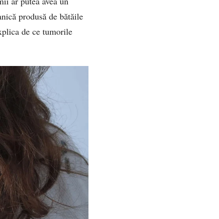
mii ar putea avea un
anică produsă de bătăile
xplica de ce tumorile