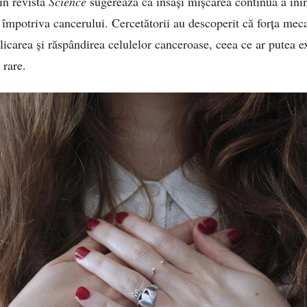
în revista
Science
sugerează că însăși mișcarea continuă a ini
e împotriva cancerului. Cercetătorii au descoperit că forța mec
licarea și răspândirea celulelor canceroase, ceea ce ar putea e
 rare.