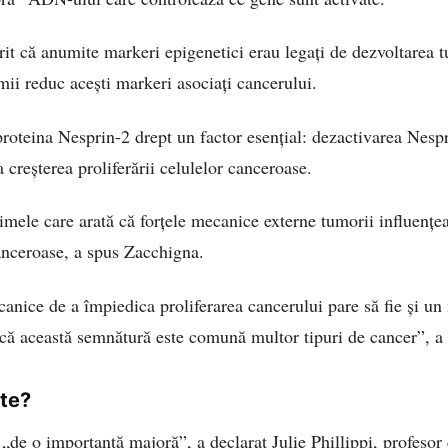
rit că anumite markeri epigenetici erau legați de dezvoltarea t
mii reduc acești markeri asociați cancerului.
 proteina Nesprin-2 drept un factor esențial: dezactivarea Nespr
a creșterea proliferării celulelor canceroase.
imele care arată că forțele mecanice externe tumorii influențe
anceroase, a spus Zacchigna.
canice de a împiedica proliferarea cancerului pare să fie și u
că această semnătură este comună multor tipuri de cancer”, a 
nte?
„de o importanță majoră”, a declarat Julie Phillippi, profesor