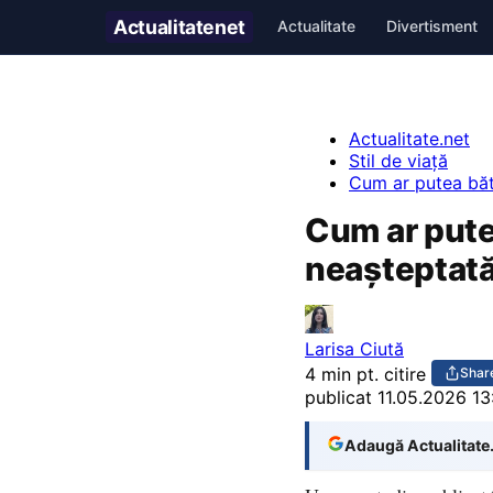
Actualitate
net
Actualitate
Divertisment
Actualitate.net
Stil de viață
Cum ar putea bătă
Cum ar putea
neașteptată
Larisa Ciută
4 min pt. citire
Shar
publicat
11.05.2026 13
Adaugă Actualitate