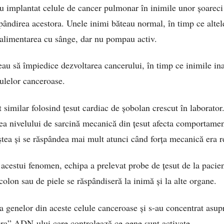
 au implantat celule de cancer pulmonar în inimile unor șoareci
spândirea acestora. Unele inimi băteau normal, în timp ce altel
 alimentarea cu sânge, dar nu pompau activ.
eau să împiedice dezvoltarea cancerului, în timp ce inimile ina
lulelor canceroase.
t similar folosind țesut cardiac de șobolan crescut în laborator
ea nivelului de sarcină mecanică din țesut afecta comportamen
tea și se răspândea mai mult atunci când forța mecanică era r
 acestui fenomen, echipa a prelevat probe de țesut de la pacie
olon sau de piele se răspândiseră la inimă și la alte organe.
ea genelor din aceste celule canceroase și s-au concentrat asup
ra” ADN-ului care controlează ce gene sunt activate.