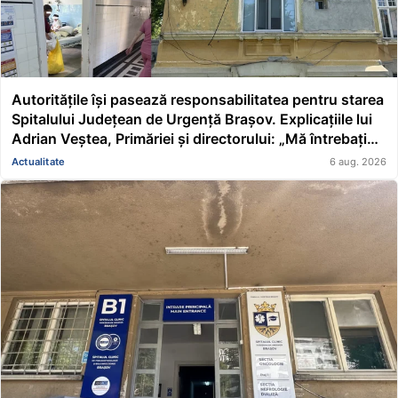
Autoritățile își pasează responsabilitatea pentru starea
Spitalului Județean de Urgență Brașov. Explicațiile lui
Adrian Veștea, Primăriei și directorului: „Mă întrebați
pe mine de ce nu s-au renovat în ultimii 36 de ani?”
Actualitate
6 aug. 2026