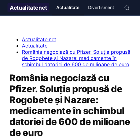
Actualitate
net
Actualitate
Divertisment
Stil de v
Actualitate.net
Actualitate
România negociază cu Pfizer. Soluția propusă
de Rogobete și Nazare: medicamente în
schimbul datoriei de 600 de milioane de euro
România negociază cu
Pfizer. Soluția propusă de
Rogobete și Nazare:
medicamente în schimbul
datoriei de 600 de milioane
de euro