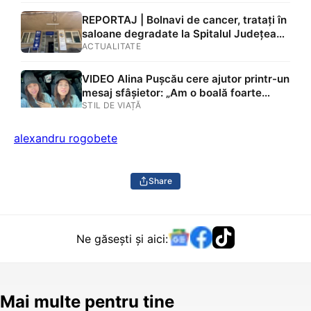
Explicațiile lui Adrian Veștea, Primăriei și
directorului: „Mă întrebați pe mine de ce
REPORTAJ | Bolnavi de cancer, tratați în
nu s-au renovat în ultimii 36 de ani?”
saloane degradate la Spitalul Județean
Brașov. Mucegai, rugină și mizerie în mai
ACTUALITATE
multe zone: „Ne este frică să nu ne cadă
tavanul în cap” FOTO/VIDEO
VIDEO Alina Pușcău cere ajutor printr-un
mesaj sfâșietor: „Am o boală foarte
gravă. Mi s-a dus în oase. La sân, la axilă
STIL DE VIAȚĂ
am cinci tumori. Una în piept”
alexandru rogobete
Share
Ne găsești și aici:
Mai multe pentru tine