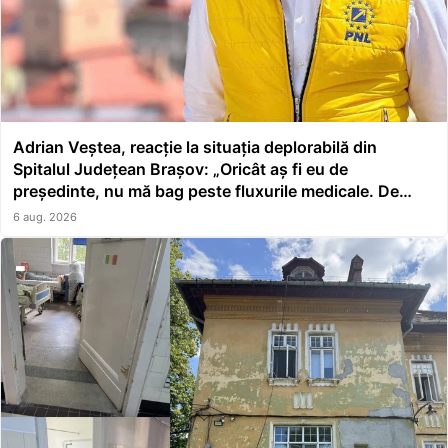
Adrian Veștea, reacție la situația deplorabilă din
Spitalul Județean Brașov: „Oricât aș fi eu de
președinte, nu mă bag peste fluxurile medicale. De
asta a făcut școală managerul”
6 aug. 2026