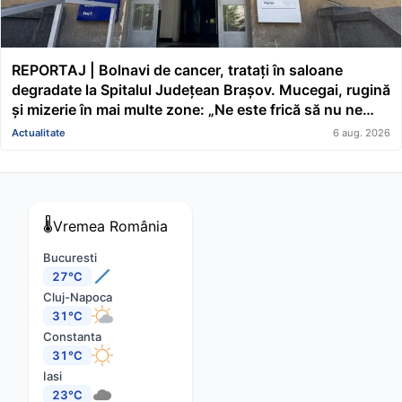
REPORTAJ | Bolnavi de cancer, tratați în saloane
degradate la Spitalul Județean Brașov. Mucegai, rugină
și mizerie în mai multe zone: „Ne este frică să nu ne
cadă tavanul în cap” FOTO/VIDEO
Actualitate
6 aug. 2026
🌡️
Vremea
România
Bucuresti
27°C
Cluj-Napoca
31°C
Constanta
31°C
Iasi
23°C