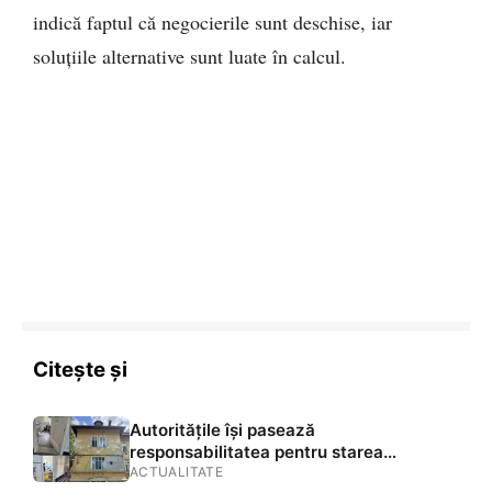
indică faptul că negocierile sunt deschise, iar
soluțiile alternative sunt luate în calcul.
Citește și
Autoritățile își pasează
responsabilitatea pentru starea
Spitalului Județean de Urgență Brașov.
ACTUALITATE