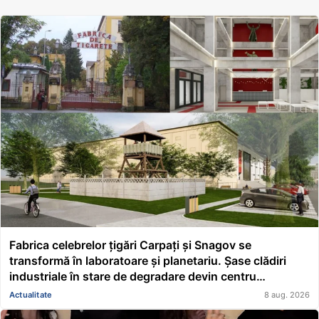
Fabrica celebrelor țigări Carpați și Snagov se
transformă în laboratoare și planetariu. Șase clădiri
industriale în stare de degradare devin centru
educațional și științific
Actualitate
8 aug. 2026