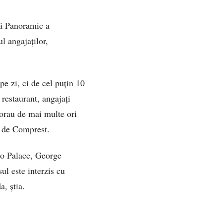
ză Panoramic a
l angajaților,
e zi, ci de cel puțin 10
 restaurant, angajați
borau de mai multe ori
at de Comprest.
Aro Palace, George
ul este interzis cu
a, știa.