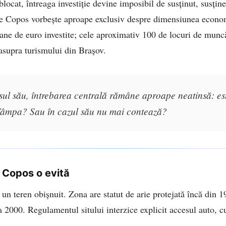
locat, întreaga investiție devine imposibil de susținut, susțin
e Copos vorbește aproape exclusiv despre dimensiunea econom
ne de euro investite; cele aproximativ 100 de locuri de muncă
 asupra turismului din Brașov.
ursul său, întrebarea centrală rămâne aproape neatinsă: es
Tâmpa? Sau în cazul său nu mai contează?
 Copos o evită
n teren obișnuit. Zona are statut de arie protejată încă din 1
a 2000. Regulamentul sitului interzice explicit accesul auto, c