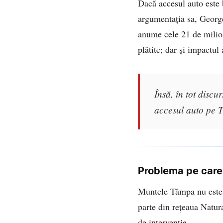
Dacă accesul auto este b
argumentația sa, Georg
anume cele 21 de milioa
plătite; dar și impactul
Însă, în tot disc
accesul auto pe 
Problema pe care
Muntele Tâmpa nu este u
parte din rețeaua Natur
de intervenție.