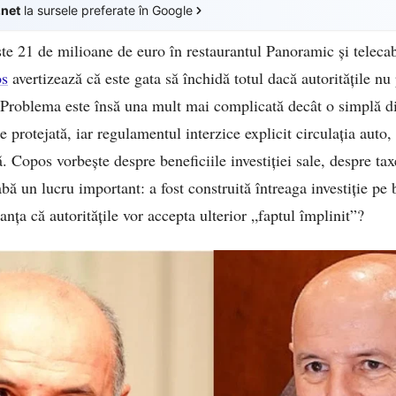
.net
la sursele preferate în Google
ste 21 de milioane de euro în restaurantul Panoramic și tele
s
avertizează că este gata să închidă totul dacă autoritățile nu
Problema este însă una mult mai complicată decât o simplă di
protejată, iar regulamentul interzice explicit circulația auto,
ă. Copos vorbește despre beneficiile investiției sale, despre ta
abă un lucru important: a fost construită întreaga investiție pe 
ranța că autoritățile vor accepta ulterior „faptul împlinit”?