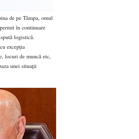
cabina de pe Tâmpa, omul
 permit în continuare
spută logistică.
 cu excepția
xe, locuri de muncă etc,
baza unei situații