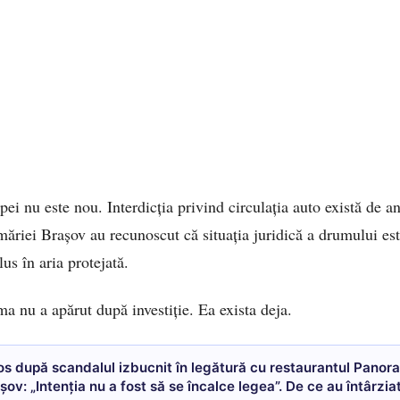
pei nu este nou. Interdicția privind circulația auto există de a
imăriei Brașov au recunoscut că situația juridică a drumului es
lus în aria protejată.
a nu a apărut după investiție. Ea exista deja.
os după scandalul izbucnit în legătură cu restaurantul Panor
așov: „Intenția nu a fost să se încalce legea”. De ce au întârzia