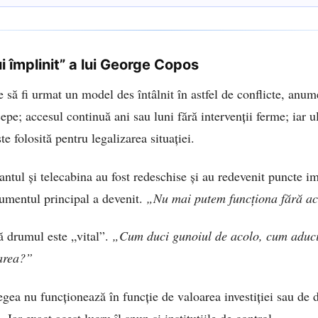
 autoritățile
i împlinit” a lui George Copos
re să fi urmat un model des întâlnit în astfel de conflicte, anume
ncepe; accesul continuă ani sau luni fără intervenții ferme; iar u
e folosită pentru legalizarea situației.
antul și telecabina au fost redeschise și au redevenit puncte i
umentul principal a devenit.
„Nu mai putem funcționa fără ac
ă drumul este „vital”.
„Cum duci gunoiul de acolo, cum aduci
area?”
gea nu funcționează în funcție de valoarea investiției sau de di
Iar exact acest lucru îl spun și instituțiile de control.