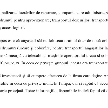
finalizarea lucrărilor de renovare, compania care administrea
drumul pentru aprovizionare; transportul deșeurilor; transportu
 acces logistic.
s este că angajații săi nu foloseau drumul doar de două ori p
u drumuri (urcare și coborâre) pentru transportul angajaților la
ine să meargă cu telecabina, mașinile operatorului urcau și co
 10 ori pe zi. În ceea ce privește gunoiul, acesta era transport
ă investească și să cumpere afacerea de la firma care deține 
ulile în ceea ce privește muntele Tâmpa, dar și faptul că acces
arie protejată. Toate informațiile disponibile indică faptul că d