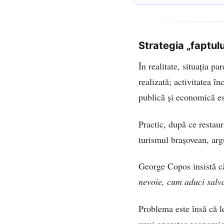
autorizațiile și ce spun
Strategia „faptulu
În realitate, situația pa
realizată; activitatea î
publică și economică est
Practic, după ce restaur
turismul brașovean, arg
George Copos insistă c
nevoie, cum aduci salv
Problema este însă că le
unui operator economic. 