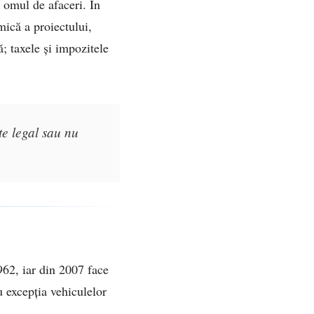
e omul de afaceri. În
ică a proiectului,
; taxele și impozitele
te legal sau nu
962, iar din 2007 face
u excepția vehiculelor