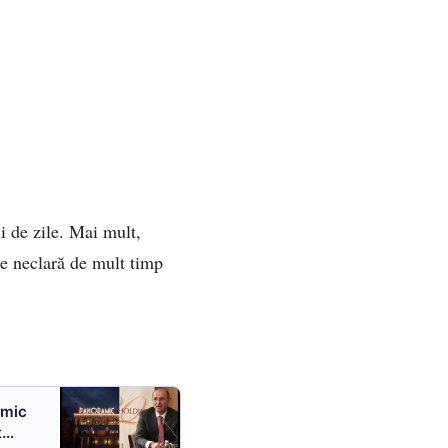
ni de zile. Mai mult,
te neclară de mult timp
amic
t