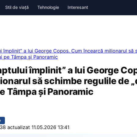
Stil de viață
Tehnologie
Interesant
ui împlinit” a lui George Copos. Cum încearcă milionarul să 
lui pe Tâmpa și Panoramic
aptului împlinit” a lui George C
ionarul să schimbe regulile de „
pe Tâmpa și Panoramic
e
:38
actualizat 11.05.2026 13:41