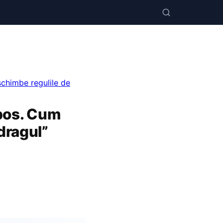
schimbe regulile de
opos. Cum
dragul”