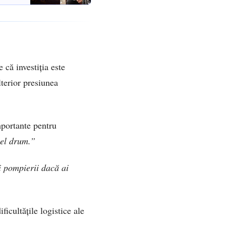
 că investiția este
lterior presiunea
mportante pentru
el drum.”
 pompierii dacă ai
ficultățile logistice ale