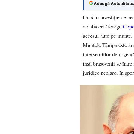
Adaugă Actualitate
După o investiție de pe
de afaceri George
Copo
accesul auto pe munte. 
Muntele Tâmpa este arie 
intervențiilor de urgenț
însă brașovenii se între
juridice neclare, în spe