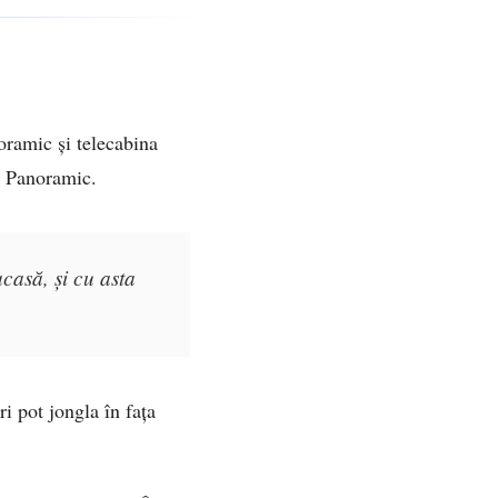
oramic și telecabina
ă Panoramic.
casă, și cu asta
i pot jongla în fața