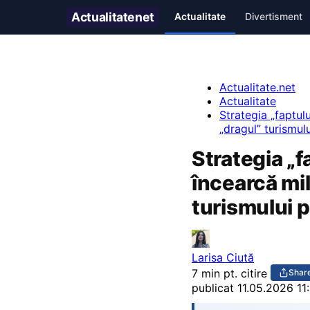
Actualitate
net
Actualitate
Divertisment
Actualitate.net
Actualitate
Strategia „faptul
„dragul” turismu
Strategia „f
încearcă mil
turismului 
Larisa Ciută
7 min pt. citire
Shar
publicat
11.05.2026 11