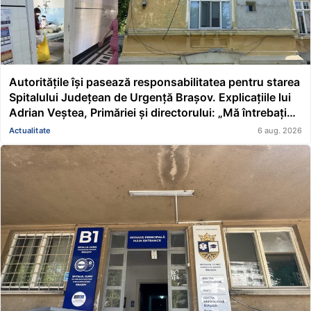
Autoritățile își pasează responsabilitatea pentru starea
Spitalului Județean de Urgență Brașov. Explicațiile lui
Adrian Veștea, Primăriei și directorului: „Mă întrebați
pe mine de ce nu s-au renovat în ultimii 36 de ani?”
Actualitate
6 aug. 2026