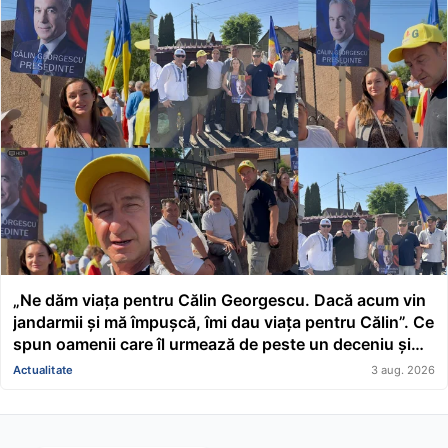
„Ne dăm viața pentru Călin Georgescu. Dacă acum vin
jandarmii și mă împușcă, îmi dau viața pentru Călin”. Ce
spun oamenii care îl urmează de peste un deceniu și
merg la fiecare apariție publică a fostului candidat
Actualitate
3 aug. 2026