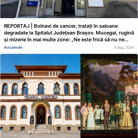
REPORTAJ | Bolnavi de cancer, tratați în saloane
degradate la Spitalul Județean Brașov. Mucegai, rugină
și mizerie în mai multe zone: „Ne este frică să nu ne
cadă tavanul în cap” FOTO/VIDEO
Actualitate
6 aug. 2026