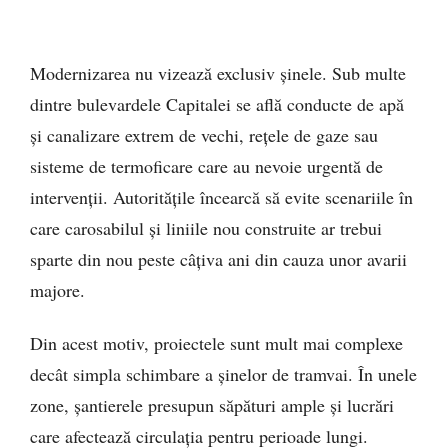
Modernizarea nu vizează exclusiv șinele. Sub multe
dintre bulevardele Capitalei se află conducte de apă
și canalizare extrem de vechi, rețele de gaze sau
sisteme de termoficare care au nevoie urgentă de
intervenții. Autoritățile încearcă să evite scenariile în
care carosabilul și liniile nou construite ar trebui
sparte din nou peste câțiva ani din cauza unor avarii
majore.
Din acest motiv, proiectele sunt mult mai complexe
decât simpla schimbare a șinelor de tramvai. În unele
zone, șantierele presupun săpături ample și lucrări
care afectează circulația pentru perioade lungi.