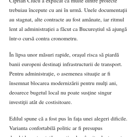
Ciprian Ciucu a explicat că multe dintre proiecte
trebuiau începute cu ani în urmă. Unele documentații
au stagnat, alte contracte au fost amânate, iar ritmul
lent al administrației a făcut ca Bucureștiul să ajungă
într-o cursă contra cronometru.
În lipsa unor măsuri rapide, orașul risca să piardă
banii europeni destinați infrastructurii de transport.
Pentru administrație, o asemenea situație ar fi
însemnat blocarea modernizării pentru mulți ani,
deoarece bugetul local nu poate susține singur
investiții atât de costisitoare.
Edilul spune că a fost pus în fața unei alegeri dificile.
Varianta confortabilă politic ar fi presupus