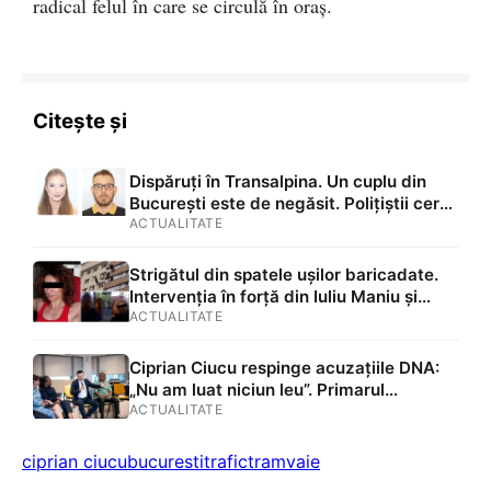
radical felul în care se circulă în oraș.
Citește și
Dispăruți în Transalpina. Un cuplu din
București este de negăsit. Polițiștii cer
ajutorul
ACTUALITATE
Strigătul din spatele ușilor baricadate.
Intervenția în forță din Iuliu Maniu și
realitatea dură a depresiei în România
ACTUALITATE
Ciprian Ciucu respinge acuzațiile DNA:
„Nu am luat niciun leu”. Primarul
Capitalei susține că persoane din
ACTUALITATE
anturajul campaniei sale s-ar fi folosit de
numele lui
ciprian ciucu
bucuresti
trafic
tramvaie