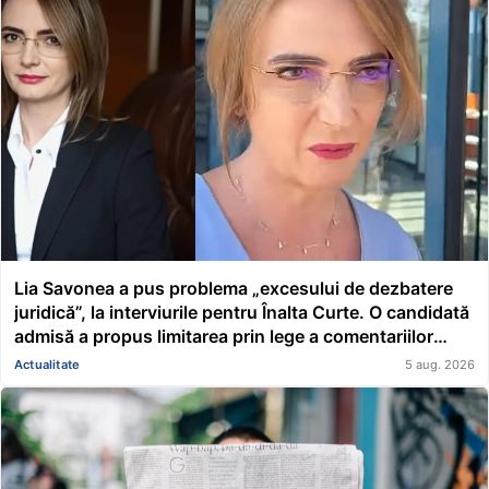
Lia Savonea a pus problema „excesului de dezbatere
juridică”, la interviurile pentru Înalta Curte. O candidată
admisă a propus limitarea prin lege a comentariilor
presei și societății civile în privința deciziilor instanțelor
Actualitate
5 aug. 2026