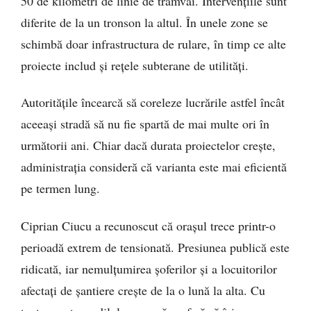
50 de kilometri de linie de tramvai. Intervențiile sunt
diferite de la un tronson la altul. În unele zone se
schimbă doar infrastructura de rulare, în timp ce alte
proiecte includ și rețele subterane de utilități.
Autoritățile încearcă să coreleze lucrările astfel încât
aceeași stradă să nu fie spartă de mai multe ori în
următorii ani. Chiar dacă durata proiectelor crește,
administrația consideră că varianta este mai eficientă
pe termen lung.
Ciprian Ciucu a recunoscut că orașul trece printr-o
perioadă extrem de tensionată. Presiunea publică este
ridicată, iar nemulțumirea șoferilor și a locuitorilor
afectați de șantiere crește de la o lună la alta. Cu