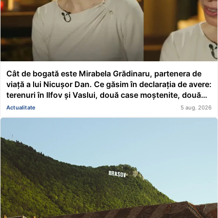
Cât de bogată este Mirabela Grădinaru, partenera de
viață a lui Nicușor Dan. Ce găsim în declarația de avere:
terenuri în Ilfov și Vaslui, două case moștenite, două
mașini, acțiuni Renault și un împrumut de peste
Actualitate
5 aug. 2026
116.000 de lei acordat unei asociații