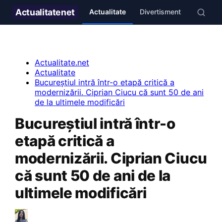
Actualitate
net
Actualitate
Divertisment
Stil de v
Actualitate.net
Actualitate
Bucureștiul intră într-o etapă critică a
modernizării. Ciprian Ciucu că sunt 50 de ani
de la ultimele modificări
Bucureștiul intră într-o
etapă critică a
modernizării. Ciprian Ciucu
că sunt 50 de ani de la
ultimele modificări