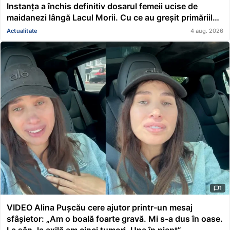
Instanța a închis definitiv dosarul femeii ucise de
maidanezi lângă Lacul Morii. Cu ce au greșit primăriile
conduse de Nicușor Dan și Ciucu
Actualitate
4 aug. 2026
1
VIDEO Alina Pușcău cere ajutor printr-un mesaj
sfâșietor: „Am o boală foarte gravă. Mi s-a dus în oase.
La sân, la axilă am cinci tumori. Una în piept”