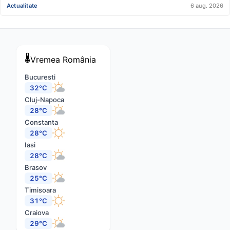
cadă tavanul în cap” FOTO/VIDEO
Actualitate
6 aug. 2026
🌡️
Vremea
România
Bucuresti
32°C
Cluj-Napoca
28°C
Constanta
28°C
Iasi
28°C
Brasov
25°C
Timisoara
31°C
Craiova
29°C