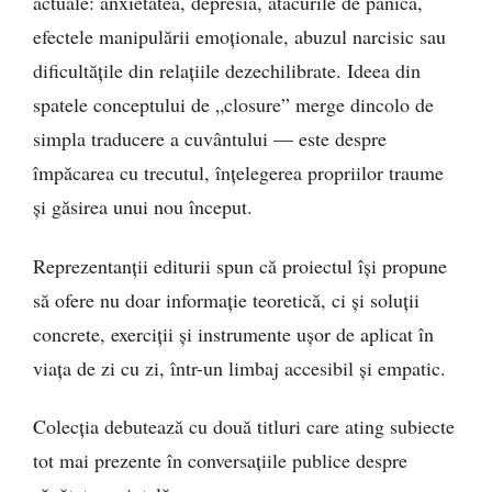
actuale: anxietatea, depresia, atacurile de panică,
efectele manipulării emoționale, abuzul narcisic sau
dificultățile din relațiile dezechilibrate. Ideea din
spatele conceptului de „closure” merge dincolo de
simpla traducere a cuvântului — este despre
împăcarea cu trecutul, înțelegerea propriilor traume
și găsirea unui nou început.
Reprezentanții editurii spun că proiectul își propune
să ofere nu doar informație teoretică, ci și soluții
concrete, exerciții și instrumente ușor de aplicat în
viața de zi cu zi, într-un limbaj accesibil și empatic.
Colecția debutează cu două titluri care ating subiecte
tot mai prezente în conversațiile publice despre