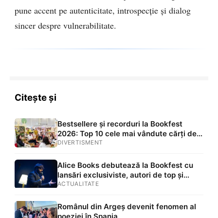
pune accent pe autenticitate, introspecție și dialog
sincer despre vulnerabilitate.
Citește și
Bestsellere și recorduri la Bookfest
2026: Top 10 cele mai vândute cărți de
la standul Alice Books
DIVERTISMENT
Alice Books debutează la Bookfest cu
lansări exclusiviste, autori de top și
întâlnirea mult așteptată cu Miguel Gane
ACTUALITATE
Românul din Argeș devenit fenomen al
poeziei în Spania