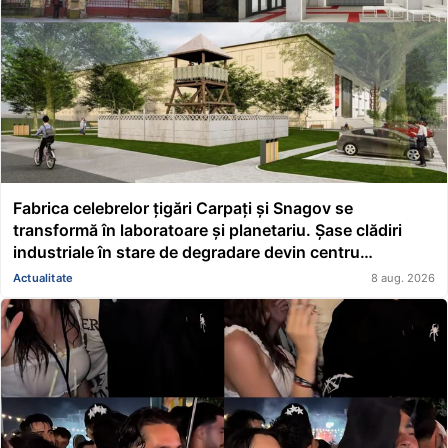
Fabrica celebrelor țigări Carpați și Snagov se
transformă în laboratoare și planetariu. Șase clădiri
industriale în stare de degradare devin centru
educațional și științific
Actualitate
8 aug. 2026