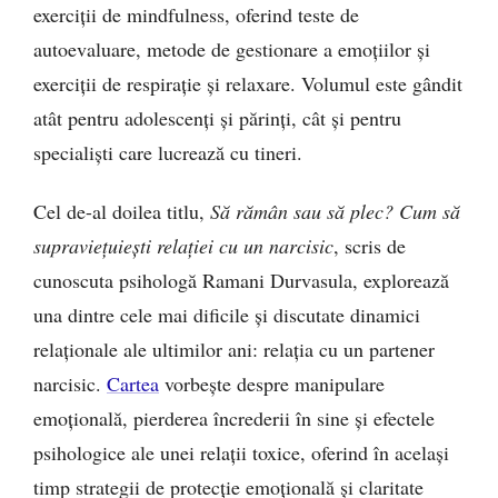
exerciții de mindfulness, oferind teste de
autoevaluare, metode de gestionare a emoțiilor și
exerciții de respirație și relaxare. Volumul este gândit
atât pentru adolescenți și părinți, cât și pentru
specialiști care lucrează cu tineri.
Cel de-al doilea titlu,
Să rămân sau să plec? Cum să
supraviețuiești relației cu un narcisic
, scris de
cunoscuta psihologă Ramani Durvasula, explorează
una dintre cele mai dificile și discutate dinamici
relaționale ale ultimilor ani: relația cu un partener
narcisic.
Cartea
vorbește despre manipulare
emoțională, pierderea încrederii în sine și efectele
psihologice ale unei relații toxice, oferind în același
timp strategii de protecție emoțională și claritate