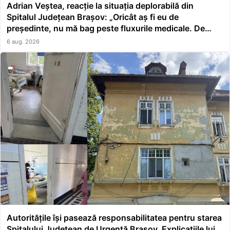
Adrian Veștea, reacție la situația deplorabilă din
Spitalul Județean Brașov: „Oricât aș fi eu de
președinte, nu mă bag peste fluxurile medicale. De
asta a făcut școală managerul”
6 aug. 2026
Autoritățile își pasează responsabilitatea pentru starea
Spitalului Județean de Urgență Brașov. Explicațiile lui