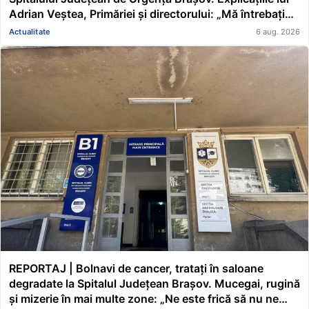
Adrian Veștea, Primăriei și directorului: „Mă întrebați
pe mine de ce nu s-au renovat în ultimii 36 de ani?”
Actualitate
6 aug. 2026
REPORTAJ | Bolnavi de cancer, tratați în saloane
degradate la Spitalul Județean Brașov. Mucegai, rugină
și mizerie în mai multe zone: „Ne este frică să nu ne