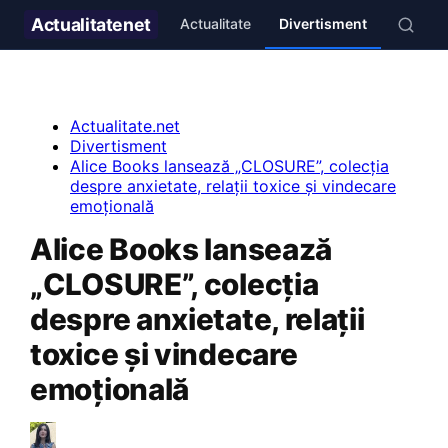
Actualitate
net
Actualitate
Divertisment
Stil de 
Actualitate.net
Divertisment
Alice Books lansează „CLOSURE”, colecția
despre anxietate, relații toxice și vindecare
emoțională
Alice Books lansează
„CLOSURE”, colecția
despre anxietate, relații
toxice și vindecare
emoțională