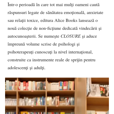
Într-o perioadă în care tot mai mulți oameni caută
răspunsuri legate de sănătatea emoțională, anxietate
sau relații toxice, editura Alice Books lansează o
nouă colecție de non-ficțiune dedicată vindecării și
autocunoașterii. Se numește
CLOSURE
și aduce
împreună volume scrise de psihologi și
psihoterapeuți cunoscuți la nivel internațional,
construite ca instrumente reale de sprijin pentru
adolescenți și adulți.