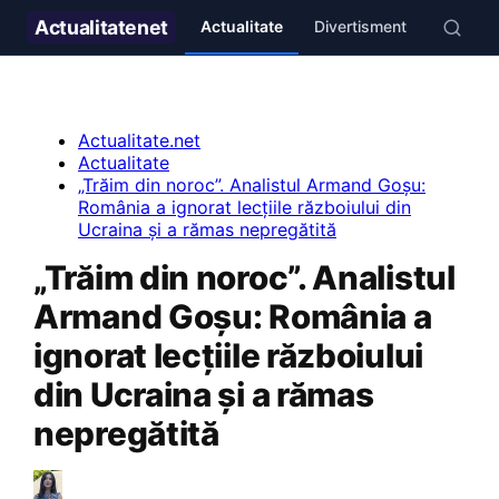
Actualitate
net
Actualitate
Divertisment
Stil de v
Actualitate.net
Actualitate
„Trăim din noroc”. Analistul Armand Goșu:
România a ignorat lecțiile războiului din
Ucraina și a rămas nepregătită
„Trăim din noroc”. Analistul
Armand Goșu: România a
ignorat lecțiile războiului
din Ucraina și a rămas
nepregătită