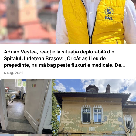
Adrian Veștea, reacție la situația deplorabilă din
Spitalul Județean Brașov: „Oricât aș fi eu de
președinte, nu mă bag peste fluxurile medicale. De
asta a făcut școală managerul”
6 aug. 2026