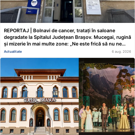
REPORTAJ | Bolnavi de cancer, tratați în saloane
degradate la Spitalul Județean Brașov. Mucegai, rugină
și mizerie în mai multe zone: „Ne este frică să nu ne
cadă tavanul în cap” FOTO/VIDEO
Actualitate
6 aug. 2026