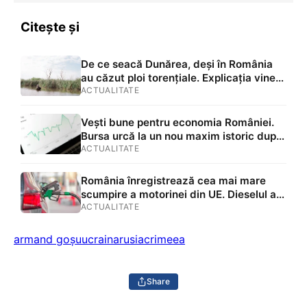
Citește și
De ce seacă Dunărea, deși în România
au căzut ploi torențiale. Explicația vine
din Germania și Austria
ACTUALITATE
Vești bune pentru economia României.
Bursa urcă la un nou maxim istoric după
decizia Fitch. Investitorii pariază din nou
ACTUALITATE
pe țara noastră
România înregistrează cea mai mare
scumpire a motorinei din UE. Dieselul a
trecut de 10,5 lei/litru, iar motorina
ACTUALITATE
premium a depășit 11 lei
armand goșu
ucraina
rusia
crimeea
Share