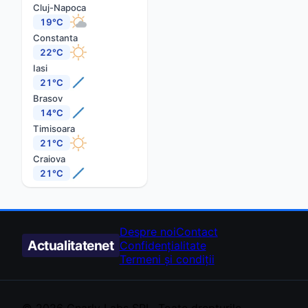
Cluj-Napoca
19°C
Constanta
22°C
Iasi
21°C
Brasov
14°C
Timisoara
21°C
Craiova
21°C
Despre noi
Contact
Actualitate
net
Confidențialitate
Termeni și condiții
© 2026
Gnarly Labs
SRL. Toate drepturile