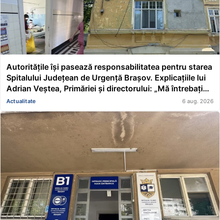
Autoritățile își pasează responsabilitatea pentru starea
Spitalului Județean de Urgență Brașov. Explicațiile lui
Adrian Veștea, Primăriei și directorului: „Mă întrebați
pe mine de ce nu s-au renovat în ultimii 36 de ani?”
Actualitate
6 aug. 2026