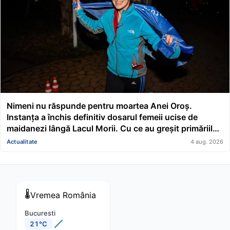
Nimeni nu răspunde pentru moartea Anei Oroș.
Instanța a închis definitiv dosarul femeii ucise de
maidanezi lângă Lacul Morii. Cu ce au greșit primăriile
conduse de Nicușor Dan și Ciucu
Actualitate
4 aug. 2026
🌡️
Vremea
România
Bucuresti
21°C