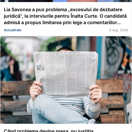
Lia Savonea a pus problema „excesului de dezbatere
juridică”, la interviurile pentru Înalta Curte. O candidată
admisă a propus limitarea prin lege a comentariilor
presei și societății civile în privința deciziilor instanțelor
Actualitate
5 aug. 2026
Când problema devine presa, nu justiția