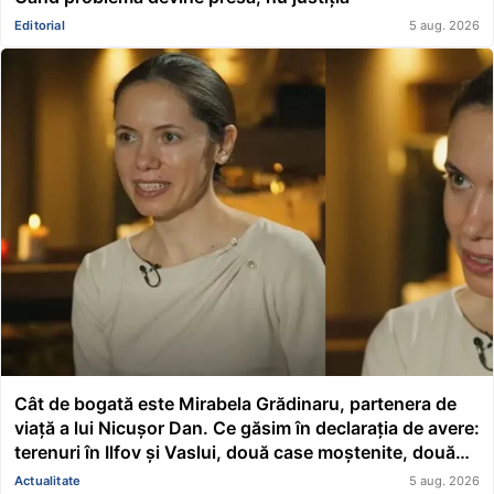
Editorial
5 aug. 2026
Cât de bogată este Mirabela Grădinaru, partenera de
viață a lui Nicușor Dan. Ce găsim în declarația de avere:
terenuri în Ilfov și Vaslui, două case moștenite, două
mașini, acțiuni Renault și un împrumut de peste
Actualitate
5 aug. 2026