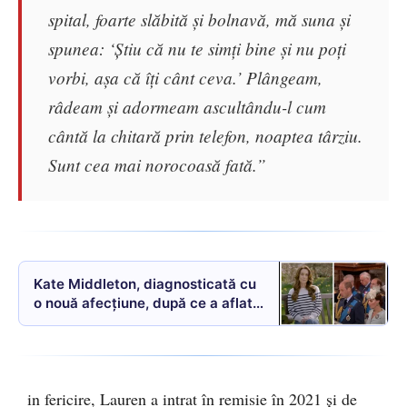
spital, foarte slăbită și bolnavă, mă suna și
spunea: ‘Știu că nu te simți bine și nu poți
vorbi, așa că îți cânt ceva.’ Plângeam,
râdeam și adormeam ascultându-l cum
cântă la chitară prin telefon, noaptea târziu.
Sunt cea mai norocoasă fată.”
Kate Middleton, diagnosticată cu
o nouă afecțiune, după ce a aflat
că suferă de cancer
in fericire, Lauren a intrat în remisie în 2021 și de