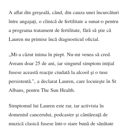
A aflat din greșeală, când, din cauza unei încurcături
între angajați, o clinică de fertilitate a sunat-o pentru
a programa tratament de fertilitate, fără să știe că
Lauren nu primise încă diagnosticul oficial.
„Mi-a căzut inima în piept. Nu-mi venea să cred.
Aveam doar 25 de ani, iar singurul simptom inițial
fusese această reacție ciudată la alcool și o tuse
persistentă.”, a declarat Lauren, care locuiește în St
Albans, pentru The Sun Health.
Simptomul lui Lauren este rar, iar activista în
domeniul cancerului, podcaster și cântăreață de
muzică clasică fusese într-o stare bună de sănătate