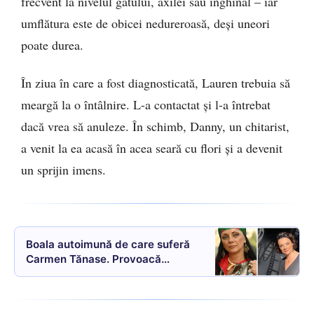
frecvent la nivelul gâtului, axilei sau inghinal – iar
umflătura este de obicei nedureroasă, deși uneori
poate durea.
În ziua în care a fost diagnosticată, Lauren trebuia să
meargă la o întâlnire. L-a contactat și l-a întrebat
dacă vrea să anuleze. În schimb, Danny, un chitarist,
a venit la ea acasă în acea seară cu flori și a devenit
un sprijin imens.
Boala autoimună de care suferă
Carmen Tănase. Provoacă
depresii severe, cancer și
dereglări hormonale: „Am slăbit 10
kilograme, ce să mai zic”