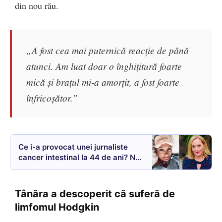
din nou rău.
„A fost cea mai puternică reacție de până
atunci. Am luat doar o înghițitură foarte
mică și brațul mi-a amorțit, a fost foarte
înfricoșător.”
Ce i-a provocat unei jurnaliste
cancer intestinal la 44 de ani? Nu
fuma, nu bea și avea o greutate
normală
Tânăra a descoperit că suferă de
limfomul Hodgkin