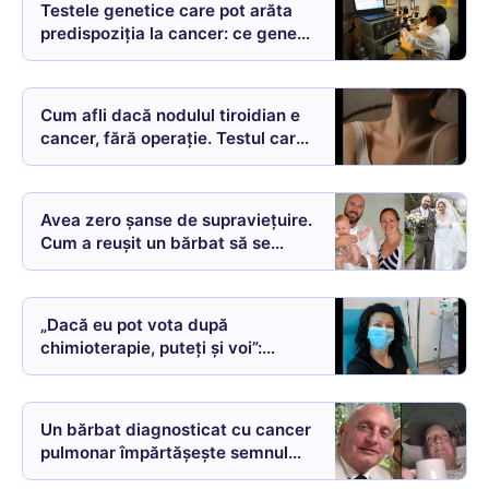
Testele genetice care pot arăta
predispoziţia la cancer: ce gene
se testează, pentru ce tipuri de
cancer și cât costă în România
Cum afli dacă nodulul tiroidian e
cancer, fără operație. Testul care
poate salva tiroida
Avea zero șanse de supraviețuire.
Cum a reușit un bărbat să se
vindece de cel mai agresiv cancer
cerebral
„Dacă eu pot vota după
chimioterapie, puteți și voi”:
Mărturia cutremurătoare a unei
bolnave de cancer pentru români
Un bărbat diagnosticat cu cancer
pulmonar împărtășește semnul
subtil al bolii pe care aproape l-a