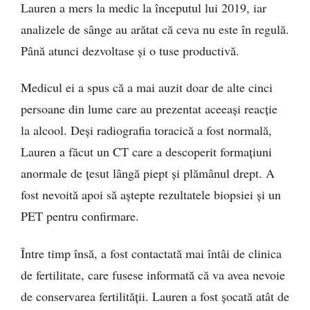
Lauren a mers la medic la începutul lui 2019, iar
analizele de sânge au arătat că ceva nu este în regulă.
Până atunci dezvoltase și o tuse productivă.
Medicul ei a spus că a mai auzit doar de alte cinci
persoane din lume care au prezentat aceeași reacție
la alcool. Deși radiografia toracică a fost normală,
Lauren a făcut un CT care a descoperit formațiuni
anormale de țesut lângă piept și plămânul drept. A
fost nevoită apoi să aștepte rezultatele biopsiei și un
PET pentru confirmare.
Între timp însă, a fost contactată mai întâi de clinica
de fertilitate, care fusese informată că va avea nevoie
de conservarea fertilității. Lauren a fost șocată atât de