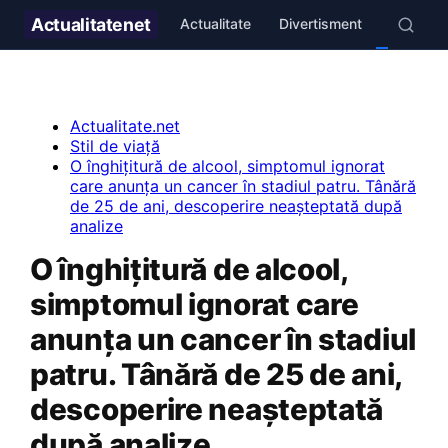
Actualitate
net
Actualitate
Divertisment
Stil de v
Actualitate.net
Stil de viață
O înghițitură de alcool, simptomul ignorat
care anunța un cancer în stadiul patru. Tânără
de 25 de ani, descoperire neașteptată după
analize
O înghițitură de alcool,
simptomul ignorat care
anunța un cancer în stadiul
patru. Tânără de 25 de ani,
descoperire neașteptată
după analize