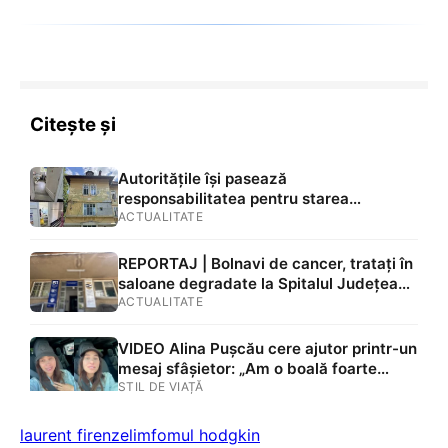
ignorat
Citește și
Autoritățile își pasează
responsabilitatea pentru starea
Spitalului Județean de Urgență Brașov.
ACTUALITATE
Explicațiile lui Adrian Veștea, Primăriei și
directorului: „Mă întrebați pe mine de ce
REPORTAJ | Bolnavi de cancer, tratați în
nu s-au renovat în ultimii 36 de ani?”
saloane degradate la Spitalul Județean
Brașov. Mucegai, rugină și mizerie în mai
ACTUALITATE
multe zone: „Ne este frică să nu ne cadă
tavanul în cap” FOTO/VIDEO
VIDEO Alina Pușcău cere ajutor printr-un
mesaj sfâșietor: „Am o boală foarte
gravă. Mi s-a dus în oase. La sân, la axilă
STIL DE VIAȚĂ
am cinci tumori. Una în piept”
laurent firenze
limfomul hodgkin