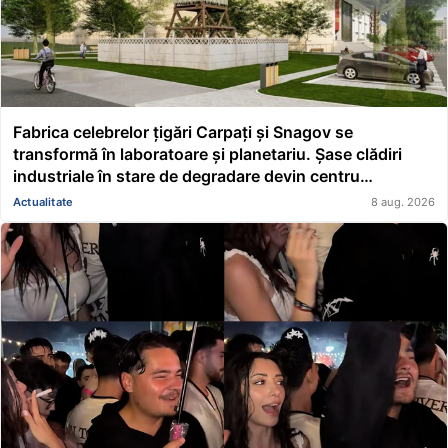
Fabrica celebrelor țigări Carpați și Snagov se
transformă în laboratoare și planetariu. Șase clădiri
industriale în stare de degradare devin centru
educațional și științific
Actualitate
8 aug. 2026