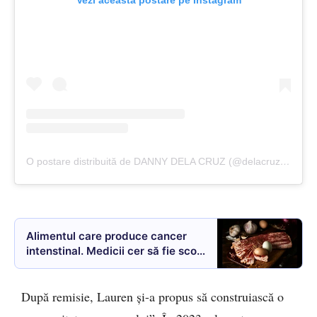
O postare distribuită de DANNY DELA CRUZ (@delacruzguitar)
Alimentul care produce cancer
intenstinal. Medicii cer să fie scos
urgent de pe piață
După remisie, Lauren și-a propus să construiască o