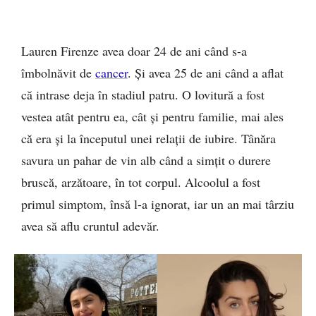
Lauren Firenze avea doar 24 de ani când s-a
îmbolnăvit de
cancer
. Și avea 25 de ani când a aflat
că intrase deja în stadiul patru. O lovitură a fost
vestea atât pentru ea, cât și pentru familie, mai ales
că era și la începutul unei relații de iubire. Tânăra
savura un pahar de vin alb când a simțit o durere
bruscă, arzătoare, în tot corpul. Alcoolul a fost
primul simptom, însă l-a ignorat, iar un an mai târziu
avea să aflu cruntul adevăr.