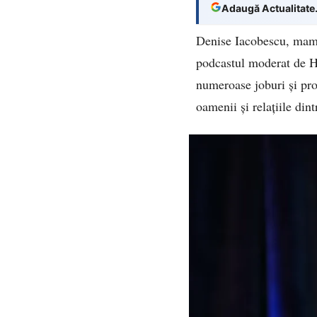
Adaugă Actualitate
Denise Iacobescu, mama 
podcastul moderat de Ho
numeroase joburi și pro
oamenii și relațiile dint