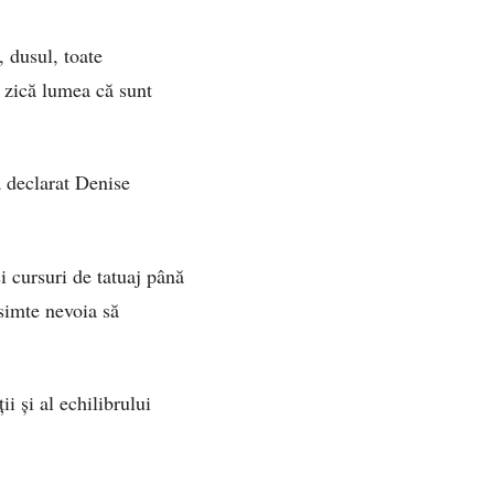
 dusul, toate
ă zică lumea că sunt
a declarat Denise
 cursuri de tatuaj până
 simte nevoia să
i și al echilibrului