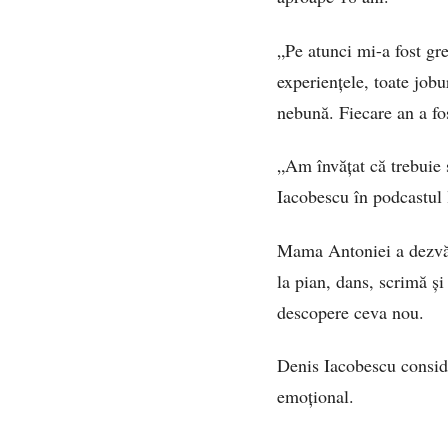
„Pe atunci mi-a fost gr
experiențele, toate job
nebună. Fiecare an a fo
„Am învățat că trebuie s
Iacobescu în podcastul 
Mama Antoniei a dezvălu
la pian, dans, scrimă ș
descopere ceva nou.
Denis Iacobescu consider
emoțional.