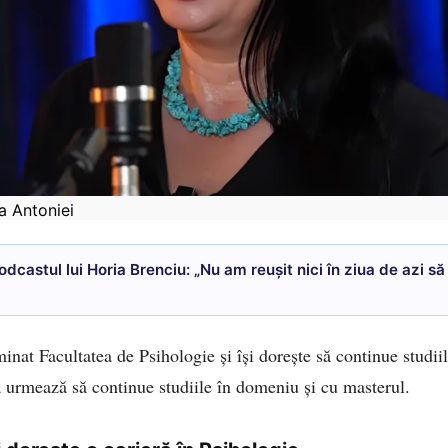
 Antoniei
podcastul lui Horia Brenciu: „Nu am reușit nici în ziua de azi să
inat Facultatea de Psihologie și își dorește să continue stud
ă urmează să continue studiile în domeniu și cu masterul.