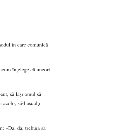
 modul în care comunică
 acum înțelege că uneori
peut, să lași omul să
 acolo, să-l asculți.
am: «Da, da, trebuia să