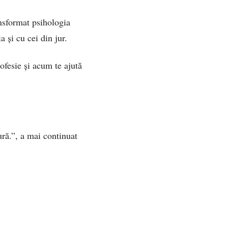
ansformat psihologia
a și cu cei din jur.
rofesie și acum te ajută
ră.”, a mai continuat