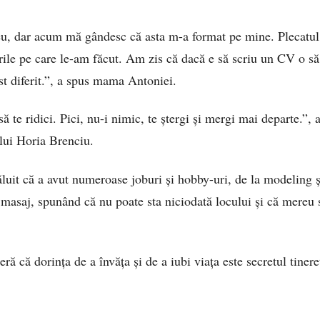
eu, dar acum mă gândesc că asta m-a format pe mine. Plecatul,
urile pe care le-am făcut. Am zis că dacă e să scriu un CV o s
st diferit.”, a spus mama Antoniei.
ă te ridici. Pici, nu-i nimic, te ștergi și mergi mai departe.”, 
lui Horia Brenciu.
it că a avut numeroase joburi și hobby-uri, de la modeling și
i masaj, spunând că nu poate sta niciodată locului și că mereu
ă că dorința de a învăța și de a iubi viața este secretul tinereți