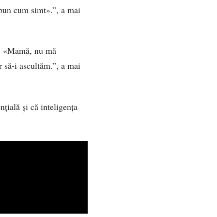
 spun cum simt».”, a mai
a». «Mamă, nu mă
r să-i ascultăm.”, a mai
ială și că inteligența