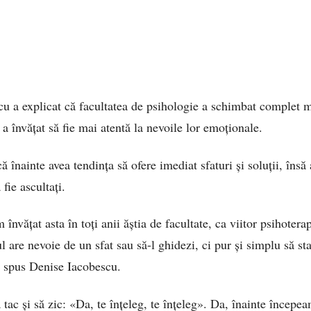
cu a explicat că facultatea de psihologie a schimbat complet
 a învățat să fie mai atentă la nevoile lor emoționale.
înainte avea tendința să ofere imediat sfaturi și soluții, însă
fie ascultați.
 învățat asta în toți anii ăștia de facultate, ca viitor psihotera
 are nevoie de un sfat sau să-l ghidezi, ci pur și simplu să stai
a spus Denise Iacobescu.
 tac și să zic: «Da, te înțeleg, te înțeleg». Da, înainte începe