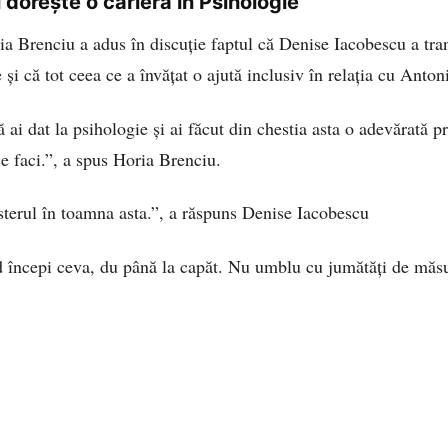
 dorește o carieră în Psihologie
ria Brenciu a adus în discuție faptul că Denise Iacobescu a tr
și că tot ceea ce a învățat o ajută inclusiv în relația cu Antoni
 ai dat la psihologie și ai făcut din chestia asta o adevărată p
ce faci.”, a spus Horia Brenciu.
terul în toamna asta.”, a răspuns Denise Iacobescu
d începi ceva, du până la capăt. Nu umblu cu jumătăți de măsu