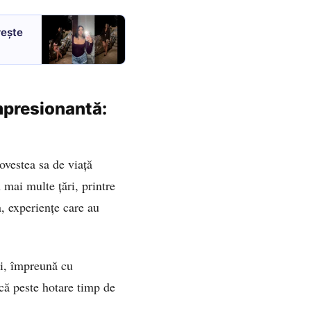
rește
mpresionantă:
vestea sa de viață
 mai multe țări, printre
, experiențe care au
ni, împreună cu
scă peste hotare timp de