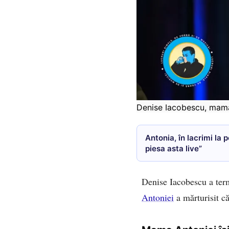
Denise Iacobescu, mama
Antonia, în lacrimi la 
piesa asta live”
Denise Iacobescu a term
Antoniei
a mărturisit c