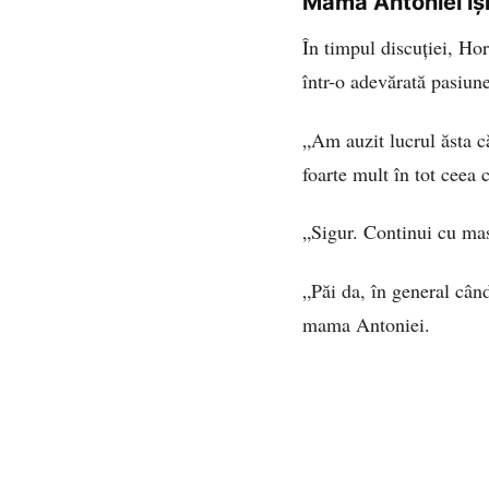
Mama Antoniei își
În timpul discuției, Ho
într-o adevărată pasiune 
„Am auzit lucrul ăsta că
foarte mult în tot ceea 
„Sigur. Continui cu mas
„Păi da, în general cân
mama Antoniei.