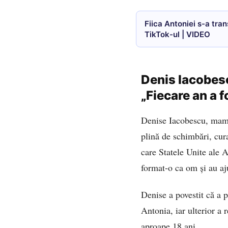
Fiica Antoniei s-a tr
TikTok-ul | VIDEO
Denis Iacobes
„Fiecare an a f
Denise Iacobescu, mama
plină de schimbări, cura
care Statele Unite ale 
format-o ca om și au aju
Denise a povestit că a 
Antonia, iar ulterior a 
aproape 18 ani.