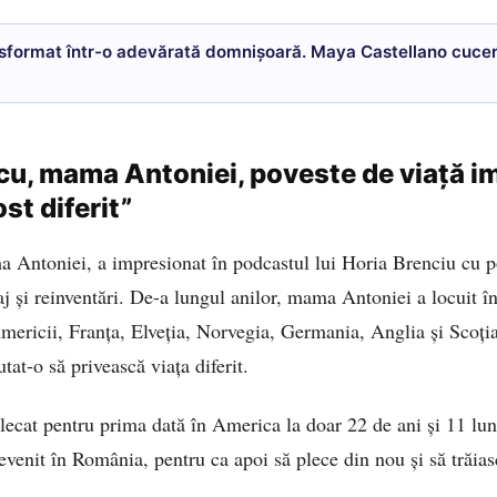
ansformat într-o adevărată domnișoară. Maya Castellano cuce
cu, mama Antoniei, poveste de viață i
ost diferit”
 Antoniei, a impresionat în podcastul lui Horia Brenciu cu po
j și reinventări. De-a lungul anilor, mama Antoniei a locuit în
Americii, Franța, Elveția, Norvegia, Germania, Anglia și Scoția
tat-o să privească viața diferit.
plecat pentru prima dată în America la doar 22 de ani și 11 lu
revenit în România, pentru ca apoi să plece din nou și să trăia