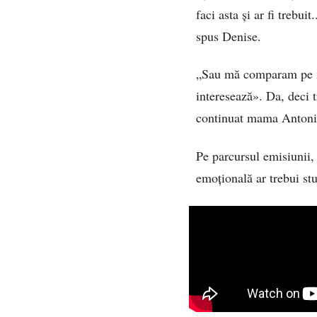
faci asta și ar fi treb
spus Denise.
„Sau mă comparam pe mi
interesează». Da, deci 
continuat mama Antonie
Pe parcursul emisiunii,
emoțională ar trebui stu