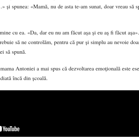
uit...» și spunea: «Mamă, nu de asta te-am sunat, doar vreau să
ne cu ea. «Da, dar eu nu am făcut așa și eu aș fi făcut aș
trebuie să ne controlăm, pentru că pur și simplu au nevoie doa
i să spună.
 mama Antoniei a mai spus că dezvoltarea emoțională este esenț
diată încă din școală.