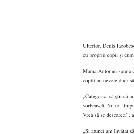
Ulterior, Denis Iacobes
cu propriii copii și cum
Mama Antoniei spune că 
copiii au nevoie doar să 
„Categoric, să știi că am
vorbească. Nu tot timpul
Vrea să se descarce.”, 
„Și atunci am învățat să