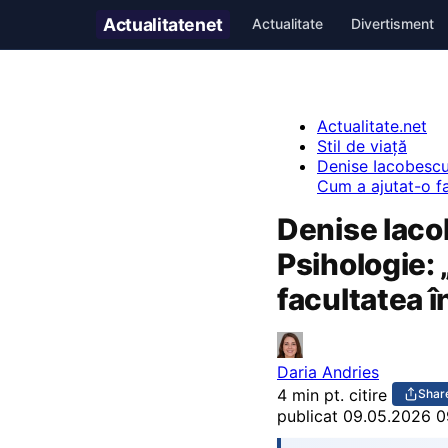
Actualitate
net
Actualitate
Divertisment
Actualitate.net
Stil de viață
Denise Iacobescu,
Cum a ajutat-o fac
Denise Iaco
Psihologie: 
facultatea în
Daria Andries
4 min pt. citire
Shar
publicat
09.05.2026 0