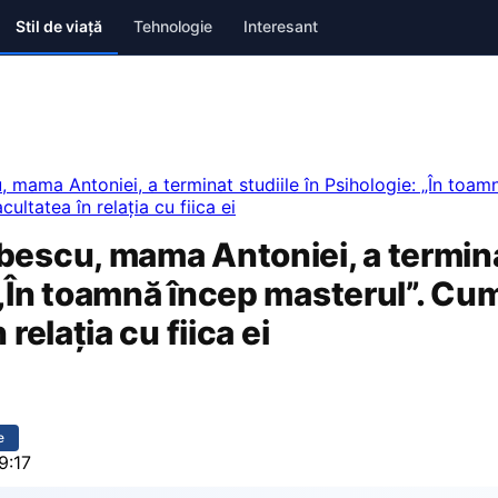
Stil de viață
Tehnologie
Interesant
 mama Antoniei, a terminat studiile în Psihologie: „În toam
ultatea în relația cu fiica ei
bescu, mama Antoniei, a terminat
„În toamnă încep masterul”. Cum
 relația cu fiica ei
e
9:17