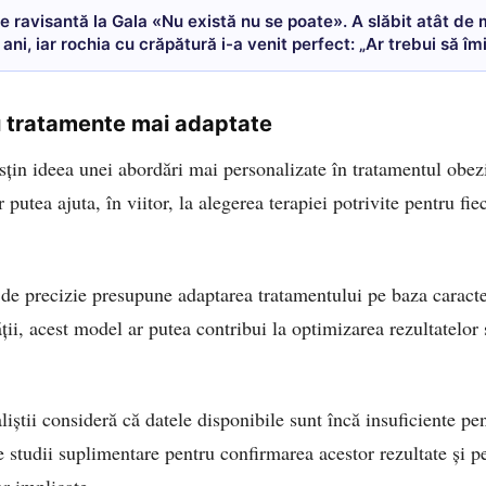
e ravisantă la Gala «Nu există nu se poate». A slăbit atât de 
 ani, iar rochia cu crăpătură i-a venit perfect: „Ar trebui să îmi
ru tratamente mai adaptate
sțin ideea unei abordări mai personalizate în tratamentul obezi
 putea ajuta, în viitor, la alegerea terapiei potrivite pentru fie
e precizie presupune adaptarea tratamentului pe baza caracteri
ății, acest model ar putea contribui la optimizarea rezultatelor 
liștii consideră că datele disponibile sunt încă insuficiente p
 studii suplimentare pentru confirmarea acestor rezultate și p