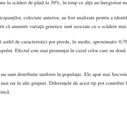
uns la scăderi de până la 30%, în timp ce alții au înregistrat 
cipanților, colectate anterior, au fost analizate pentru a identi
rit că anumite variații genetice sunt asociate cu o scădere mai
 astfel de caracteristici pot pierde, în medie, aproximativ 0,7
upului. Efectul este mai pronunțat în cazul celor care au două 
 nu sunt distribuite uniform în populație. Ele apar mai frecven
mai rar în alte grupuri. Diferențele de acest tip pot contribui l
inică.