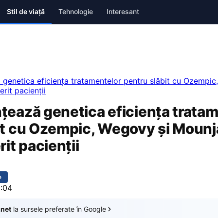
Stil de viață
Tehnologie
Interesant
 genetica eficiența tratamentelor pentru slăbit cu Ozempic
rit pacienții
țează genetica eficiența trata
it cu Ozempic, Wegovy și Mounj
rit pacienții
e
0:04
.net
la sursele preferate în Google