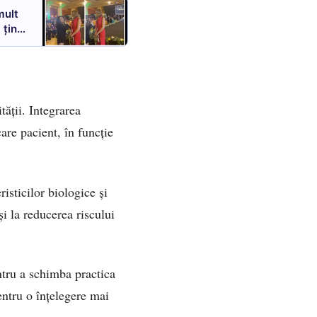
mult
 țin
tății. Integrarea
care pacient, în funcție
sticilor biologice și
și la reducerea riscului
entru a schimba practica
entru o înțelegere mai