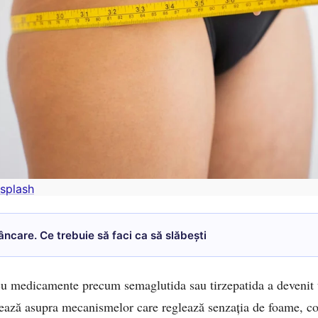
splash
ncare. Ce trebuie să faci ca să slăbești
cu medicamente precum semaglutida sau tirzepatida a devenit 
ează asupra mecanismelor care reglează senzația de foame, co