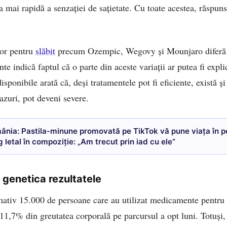
rea mai rapidă a senzației de sațietate. Cu toate acestea, răspu
lor pentru
slăbit
precum Ozempic, Wegovy și Mounjaro diferă d
ente indică faptul că o parte din aceste variații ar putea fi expli
isponibile arată că, deși tratamentele pot fi eficiente, există și 
azuri, pot deveni severe.
ânia: Pastila-minune promovată pe TikTok vă pune viața în pe
 letal în compoziție: „Am trecut prin iad cu ele”
genetica rezultatele
mativ 15.000 de persoane care au utilizat medicamente pentru 
 11,7% din greutatea corporală pe parcursul a opt luni. Totuși, 