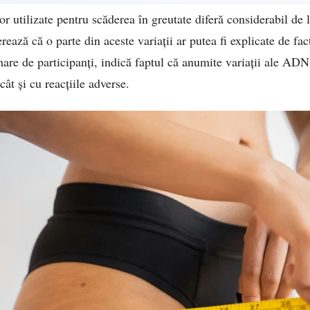
 utilizate pentru scăderea în greutate diferă considerabil de l
rează că o parte din aceste variații ar putea fi explicate de fac
are de participanți, indică faptul că anumite variații ale ADN-
cât și cu reacțiile adverse.