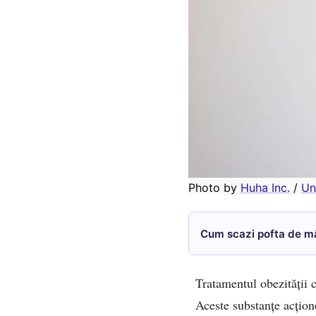
Photo by 
Huha Inc.
 / 
Un
Cum scazi pofta de mâ
Tratamentul obezității 
Aceste substanțe acțion