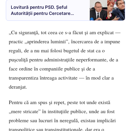
Lovitură pentru PSD. Șeful
Autorității pentru Cercetare
refuză să demisioneze: „Nu putem
risca pierderea fondurilor
„Cu siguranță, tot ceea ce s-a făcut și am explicat —
europene”
practic „aprinderea luminii”, încercarea de a impune
reguli, de a nu mai folosi bugetul de stat ca o
pușculiță pentru administrațiile neperformante, de a
face ordine în companiile publice și de a
transparentiza întreaga activitate — în mod clar a
deranjat.
Pentru că am spus și repet, peste tot unde există
„mere stricate” în instituțiile publice, unde au fost
probleme sau lucruri în neregulă, existau implicări
transpolitice sau transinstituționale, dar era o