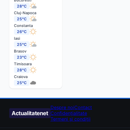
Bucuresti
28°C
Cluj-Napoca
25°C
Constanta
26°C
Iasi
25°C
Brasov
23°C
Timisoara
28°C
Craiova
25°C
Despre noi
Contact
Actualitate
net
Confidențialitate
Termeni și condiții