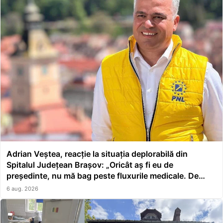
Adrian Veștea, reacție la situația deplorabilă din
Spitalul Județean Brașov: „Oricât aș fi eu de
președinte, nu mă bag peste fluxurile medicale. De
asta a făcut școală managerul”
6 aug. 2026