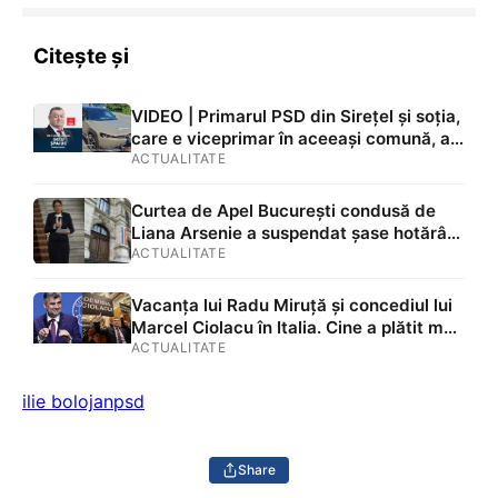
Citește și
VIDEO | Primarul PSD din Sirețel și soția,
care e viceprimar în aceeași comună, au
plecat în vacanță cu mașina Primăriei și
ACTUALITATE
au rămas fără ea. Poliția a descoperit că
nu avea RCA
Curtea de Apel București condusă de
Liana Arsenie a suspendat șase hotărâri
ale Guvernului Bolojan, la solicitarea
ACTUALITATE
PSD. Măsurile vizau inclusiv persoane cu
handicap și proiecte din PNRR
Vacanța lui Radu Miruță și concediul lui
Marcel Ciolacu în Italia. Cine a plătit mai
mult?
ACTUALITATE
ilie bolojan
psd
Share