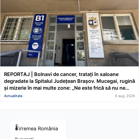
REPORTAJ | Bolnavi de cancer, tratați în saloane
degradate la Spitalul Județean Brașov. Mucegai, rugină
și mizerie în mai multe zone: „Ne este frică să nu ne
cadă tavanul în cap” FOTO/VIDEO
Actualitate
6 aug. 2026
🌡️
Vremea
România