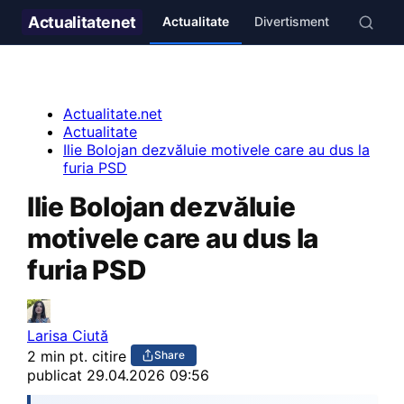
Actualitate
net
Actualitate
Divertisment
Stil de v
Actualitate.net
Actualitate
Ilie Bolojan dezvăluie motivele care au dus la
furia PSD
Ilie Bolojan dezvăluie
motivele care au dus la
furia PSD
Larisa Ciută
2 min pt. citire
Share
publicat
29.04.2026 09:56