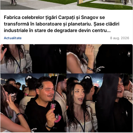
Fabrica celebrelor țigări Carpați și Snagov se
transformă în laboratoare și planetariu. Șase clădiri
industriale în stare de degradare devin centru
educațional și științific
Actualitate
8 aug. 2026