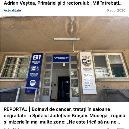
Adrian Veștea, Primăriei și directorului: „Mă întrebați
pe mine de ce nu s-au renovat în ultimii 36 de ani?”
Actualitate
6 aug. 2026
REPORTAJ | Bolnavi de cancer, tratați în saloane
degradate la Spitalul Județean Brașov. Mucegai, rugină
și mizerie în mai multe zone: „Ne este frică să nu ne
cadă tavanul în cap” FOTO/VIDEO