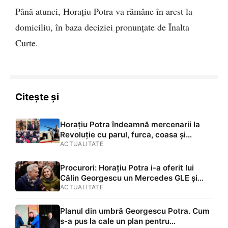
Până atunci, Horațiu Potra va rămâne în arest la
domiciliu, în baza deciziei pronunțate de Înalta
Curte.
Citește și
Horațiu Potra îndeamnă mercenarii la
Revoluție cu parul, furca, coasa și
toporul: „Cei care au arme, sa iasă cu
ACTUALITATE
armele, că altfel noi și copiii noștri vom
muri pe front în Ukraina pentru gloria
Procurori: Horațiu Potra i-a oferit lui
hoților”
Călin Georgescu un Mercedes GLE și
bani în numerar FOTO
ACTUALITATE
Planul din umbră Georgescu Potra. Cum
s-a pus la cale un plan pentru