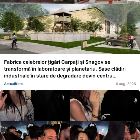
Fabrica celebrelor țigări Carpați și Snagov se
transformă în laboratoare și planetariu. Șase clădiri
industriale în stare de degradare devin centru
educațional și științific
Actualitate
8 aug. 2026