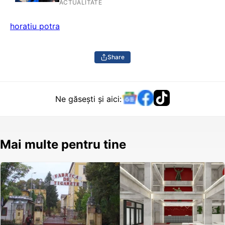
destabilizarea statului după anularea
ACTUALITATE
alegerilor din 2024
horatiu potra
Share
Ne găsești și aici:
Mai multe pentru tine