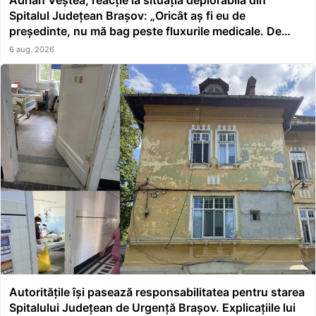
Adrian Veștea, reacție la situația deplorabilă din
Spitalul Județean Brașov: „Oricât aș fi eu de
președinte, nu mă bag peste fluxurile medicale. De
asta a făcut școală managerul”
6 aug. 2026
Autoritățile își pasează responsabilitatea pentru starea
Spitalului Județean de Urgență Brașov. Explicațiile lui