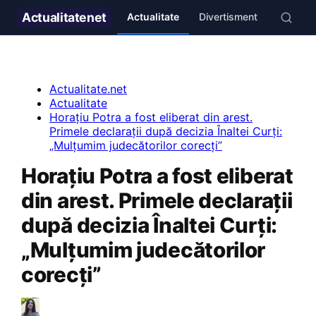
Actualitate
net
Actualitate
Divertisment
Stil de v
Actualitate.net
Actualitate
Horațiu Potra a fost eliberat din arest.
Primele declarații după decizia Înaltei Curți:
„Mulțumim judecătorilor corecți”
Horațiu Potra a fost eliberat
din arest. Primele declarații
după decizia Înaltei Curți:
„Mulțumim judecătorilor
corecți”