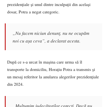
prezidențiale și unul dintre inculpații din același
dosar, Potra a negat categoric.
„Nu facem niciun denunț, nu ne ocupăm
noi cu așa ceva”, a declarat acesta.
După ce s-a urcat în mașina care urma să îl
transporte la domiciliu, Horațiu Potra a transmis și
un mesaj referitor la anularea alegerilor prezidențiale
din 2024.
„Mulțumim judecătorilor corecți. Dacă nu