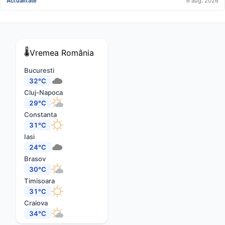
Actualitate
6 aug. 2026
🌡️
Vremea
România
Bucuresti
32°C
Cluj-Napoca
29°C
Constanta
31°C
Iasi
24°C
Brasov
30°C
Timisoara
31°C
Craiova
34°C