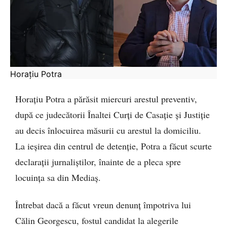
Horațiu Potra
Horațiu Potra a părăsit miercuri arestul preventiv,
după ce judecătorii Înaltei Curți de Casație și Justiție
au decis înlocuirea măsurii cu arestul la domiciliu.
La ieșirea din centrul de detenție, Potra a făcut scurte
declarații jurnaliștilor, înainte de a pleca spre
locuința sa din Mediaș.
Întrebat dacă a făcut vreun denunț împotriva lui
Călin Georgescu, fostul candidat la alegerile