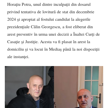
Horațiu Potra, unul dintre inculpații din dosarul
privind tentativa de lovitură de stat din decembrie
2024 și apropiat al fostului candidat la alegerile
prezidențiale Călin Georgescu, a fost eliberat din
arest preventiv în urma unei decizii a Înaltei Curți de
Casație și Justiție. Acesta va fi plasat în arest la
domiciliu și va locui în Mediaș până la noi dispoziții
ale instanței.