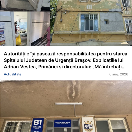
Autoritățile își pasează responsabilitatea pentru starea
Spitalului Județean de Urgență Brașov. Explicațiile lui
Adrian Veștea, Primăriei și directorului: „Mă întrebați
pe mine de ce nu s-au renovat în ultimii 36 de ani?”
Actualitate
6 aug. 2026