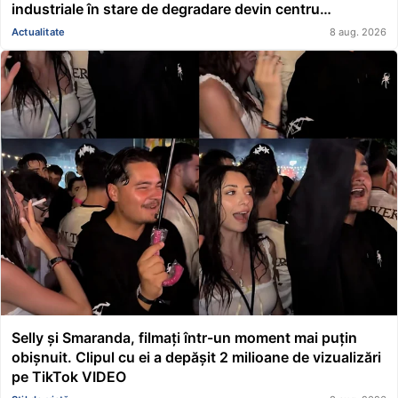
industriale în stare de degradare devin centru
educațional și științific
Actualitate
8 aug. 2026
Selly și Smaranda, filmați într-un moment mai puțin
obișnuit. Clipul cu ei a depășit 2 milioane de vizualizări
pe TikTok VIDEO