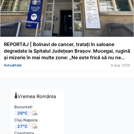
REPORTAJ | Bolnavi de cancer, tratați în saloane
degradate la Spitalul Județean Brașov. Mucegai, rugină
și mizerie în mai multe zone: „Ne este frică să nu ne
cadă tavanul în cap” FOTO/VIDEO
Actualitate
6 aug. 2026
🌡️
Vremea
România
Bucuresti
29°C
Cluj-Napoca
27°C
Constanta