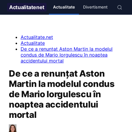
Actualitate
net
Actualitate
Divertisment
Stil de v
Actualitate.net
Actualitate
De ce a renunțat Aston Martin la modelul
condus de Mario Iorgulescu în noaptea
accidentului mortal
De ce a renunțat Aston
Martin la modelul condus
de Mario Iorgulescu în
noaptea accidentului
mortal