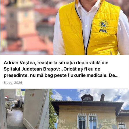
Adrian Veștea, reacție la situația deplorabilă din
Spitalul Județean Brașov: „Oricât aș fi eu de
președinte, nu mă bag peste fluxurile medicale. De
asta a făcut școală managerul”
6 aug. 2026