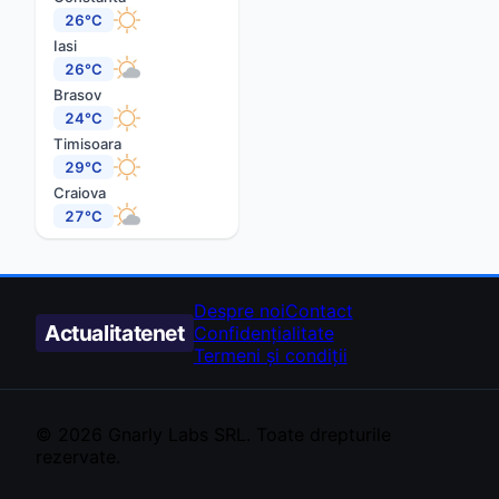
26°C
Iasi
26°C
Brasov
24°C
Timisoara
29°C
Craiova
27°C
Despre noi
Contact
Actualitate
net
Confidențialitate
Termeni și condiții
© 2026
Gnarly Labs
SRL. Toate drepturile
rezervate.