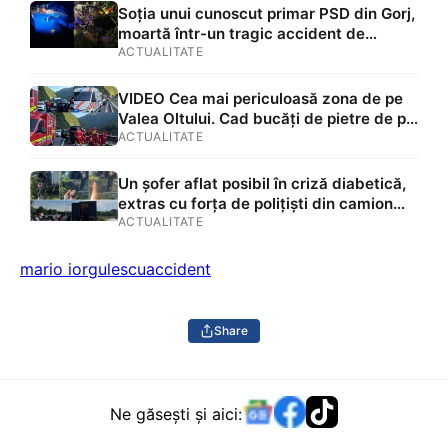
Soția unui cunoscut primar PSD din Gorj,
moartă într-un tragic accident de
mașină. Ce au descoperit anchetatorii la
ACTUALITATE
fața locului
VIDEO Cea mai periculoasă zona de pe
Valea Oltului. Cad bucăți de pietre de pe
stânci, iar autoritățile nu pot face nimic:
ACTUALITATE
„Aveți grijă pe Valea Oltului, a picat o
stâncă pe un om și l-a omorât pe loc.
Un șofer aflat posibil în criză diabetică,
Stăm de două ore în coloană”
extras cu forța de polițiști din camion
după un accident în lanț. L-au lovit și i-
ACTUALITATE
au dat cu spray lacrimogen VIDEO
mario iorgulescu
accident
Share
Ne găsești și aici: