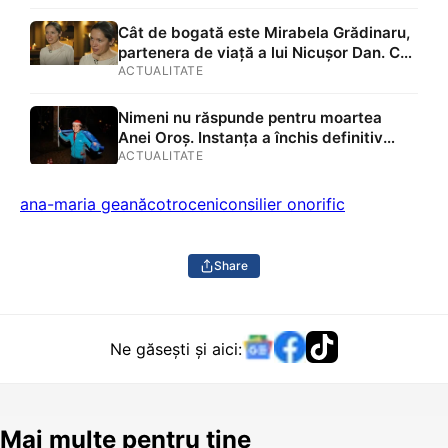
Cât de bogată este Mirabela Grădinaru,
partenera de viață a lui Nicușor Dan. Ce
găsim în declarația de avere: terenuri în
ACTUALITATE
Ilfov și Vaslui, două case moștenite,
două mașini, acțiuni Renault și un
Nimeni nu răspunde pentru moartea
împrumut de peste 116.000 de lei
Anei Oroș. Instanța a închis definitiv
acordat unei asociații
dosarul femeii ucise de maidanezi lângă
ACTUALITATE
Lacul Morii. Cu ce au greșit primăriile
conduse de Nicușor Dan și Ciucu
ana-maria geană
cotroceni
consilier onorific
Share
Ne găsești și aici:
Mai multe pentru tine