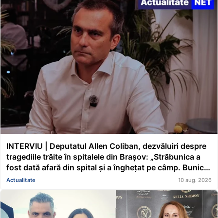
INTERVIU | Deputatul Allen Coliban, dezvăluiri despre
tragediile trăite în spitalele din Brașov: „Străbunica a
fost dată afară din spital și a înghețat pe câmp. Bunicul
a murit de hepatită C. Nu avea de unde să o ia decât în
Actualitate
10 aug. 2026
urma unui act medical”