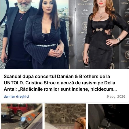
Scandal după concertul Damian & Brothers de la
UNTOLD. Cristina Stroe o acuză de rasism pe Delia
Antal: „Rădăcinile romilor sunt indiene, nicidecum
românești”
damian draghici
9 aug. 2026