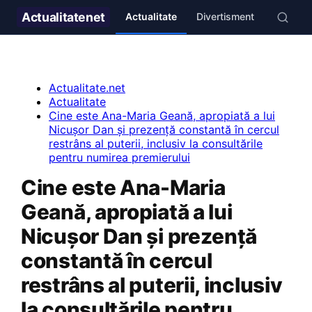
Actualitate
net
Actualitate
Divertisment
Stil de v
Actualitate.net
Actualitate
Cine este Ana-Maria Geană, apropiată a lui
Nicușor Dan și prezență constantă în cercul
restrâns al puterii, inclusiv la consultările
pentru numirea premierului
Cine este Ana-Maria
Geană, apropiată a lui
Nicușor Dan și prezență
constantă în cercul
restrâns al puterii, inclusiv
la consultările pentru