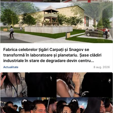
Fabrica celebrelor țigări Carpați și Snagov se
transformă în laboratoare și planetariu. Șase clădiri
industriale în stare de degradare devin centru
educațional și științific
Actualitate
8 aug. 2026