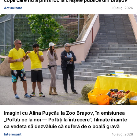
Actualitate
10 aug. 2026
Imagini cu Alina Pușcău la Zoo Brașov, în emisiunea
„Poftiți pe la noi — Poftiți la întrecere”, filmate înainte
ca vedeta să dezvăluie că suferă de o boală gravă
Interesant
10 aug. 2026