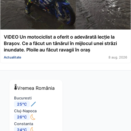
VIDEO Un motociclist a oferit o adevărată lecție la
Brașov. Ce a făcut un tânărul în mijlocul unei străzi
inundate. Ploile au făcut ravagii în oraș
Actualitate
8 aug. 2026
🌡️
Vremea
România
Bucuresti
25°C
Cluj-Napoca
26°C
Constanta
24°C