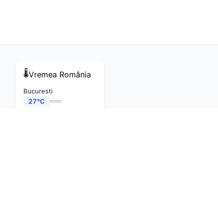
🌡️
Vremea
România
Bucuresti
27°C
Cluj-Napoca
29°C
Constanta
26°C
Iasi
25°C
Brasov
20°C
Timisoara
29°C