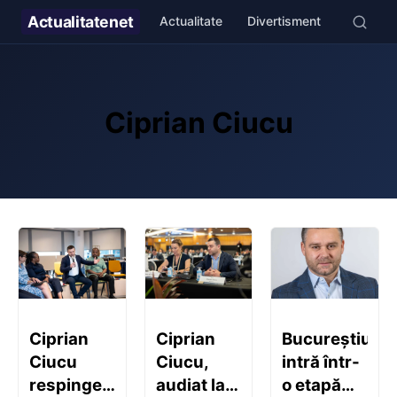
Actualitate
net
Actualitate
Divertisment
Stil de v
Ciprian Ciucu
Ciprian
Ciprian
Bucureștiul
Ciucu
Ciucu,
intră într-
respinge
audiat la
o etapă