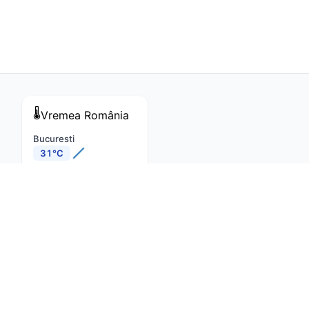
🌡️
Vremea
România
Bucuresti
31°C
Cluj-Napoca
29°C
Constanta
28°C
Iasi
27°C
Brasov
26°C
Timisoara
32°C