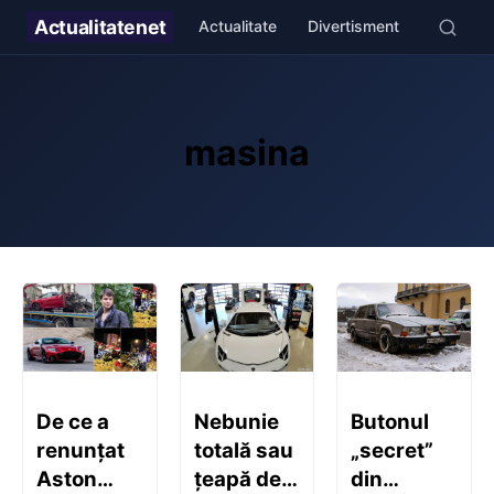
Actualitate
net
Actualitate
Divertisment
Stil de v
masina
De ce a
Nebunie
Butonul
renunțat
totală sau
„secret”
Aston
țeapă de
din