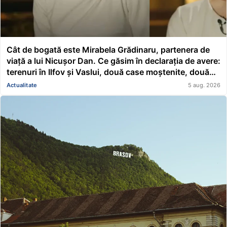
Cât de bogată este Mirabela Grădinaru, partenera de
viață a lui Nicușor Dan. Ce găsim în declarația de avere:
terenuri în Ilfov și Vaslui, două case moștenite, două
mașini, acțiuni Renault și un împrumut de peste
Actualitate
5 aug. 2026
116.000 de lei acordat unei asociații