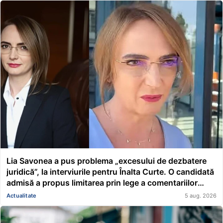
Lia Savonea a pus problema „excesului de dezbatere
juridică”, la interviurile pentru Înalta Curte. O candidată
admisă a propus limitarea prin lege a comentariilor
presei și societății civile în privința deciziilor instanțelor
Actualitate
5 aug. 2026