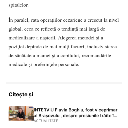
spitalelor.
În paralel, rata operațiilor cezariene a crescut la nivel
global, ceea ce reflectă o tendință mai largă de
medicalizare a nașterii. Alegerea metodei și a
poziției depinde de mai mulți factori, inclusiv starea
de sănătate a mamei și a copilului, recomandările
medicale și preferințele personale.
Citește și
INTERVIU Flavia Boghiu, fost viceprimar
al Brașovului, despre presiunile trăite în
timpul mandatului. Crede că dosarul
ACTUALITATE
DNA a fost comandă politică:„Am fost