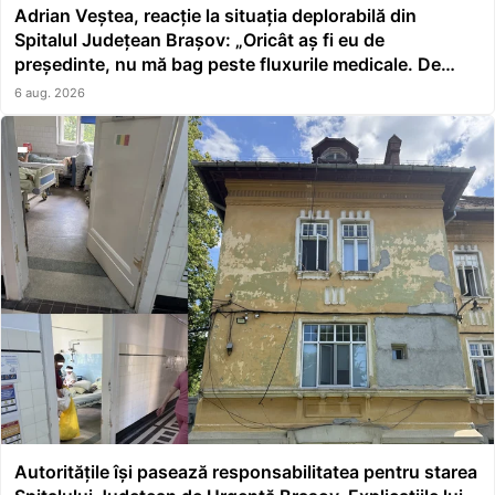
Adrian Veștea, reacție la situația deplorabilă din
Spitalul Județean Brașov: „Oricât aș fi eu de
președinte, nu mă bag peste fluxurile medicale. De
asta a făcut școală managerul”
6 aug. 2026
Autoritățile își pasează responsabilitatea pentru starea