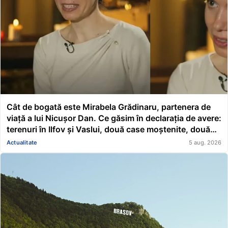
Cât de bogată este Mirabela Grădinaru, partenera de
viață a lui Nicușor Dan. Ce găsim în declarația de avere:
terenuri în Ilfov și Vaslui, două case moștenite, două
mașini, acțiuni Renault și un împrumut de peste
Actualitate
5 aug. 2026
116.000 de lei acordat unei asociații