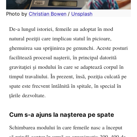
Photo by 
Christian Bowen
 / 
Unsplash
De-a lungul istoriei, femeile au adoptat în mod
natural poziții care implicau statul în picioare,
ghemuirea sau sprijinirea pe genunchi. Aceste posturi
facilitează procesul nașterii, în principal datorită
gravitației și modului în care se adaptează corpul în
timpul travaliului. În prezent, însă, poziția culcată pe
spate este frecvent întâlnită în spitale, în special în
țările dezvoltate.
Cum s-a ajuns la nașterea pe spate
Schimbarea modului în care femeile nasc a început
să prindă contur în urmă cu aproximativ 300–400 de