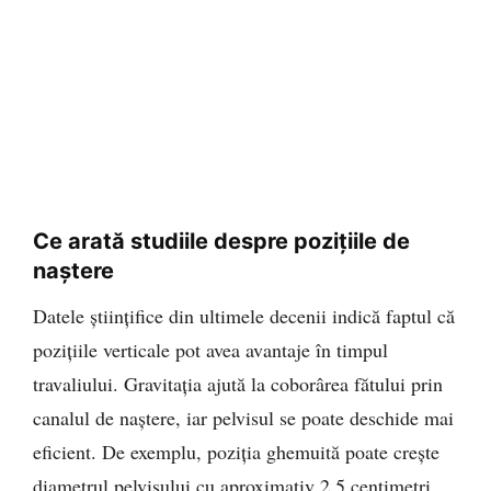
Ce arată studiile despre pozițiile de
naștere
Datele științifice din ultimele decenii indică faptul că
pozițiile verticale pot avea avantaje în timpul
travaliului. Gravitația ajută la coborârea fătului prin
canalul de naștere, iar pelvisul se poate deschide mai
eficient. De exemplu, poziția ghemuită poate crește
diametrul pelvisului cu aproximativ 2,5 centimetri.