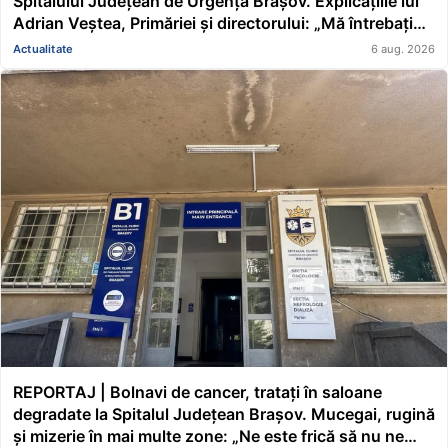
Spitalului Județean de Urgență Brașov. Explicațiile lui
Adrian Veștea, Primăriei și directorului: „Mă întrebați
pe mine de ce nu s-au renovat în ultimii 36 de ani?”
Actualitate
6 aug. 2026
REPORTAJ | Bolnavi de cancer, tratați în saloane
degradate la Spitalul Județean Brașov. Mucegai, rugină
și mizerie în mai multe zone: „Ne este frică să nu ne