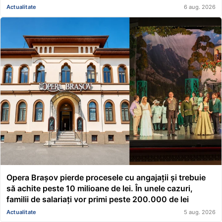
cadă tavanul în cap” FOTO/VIDEO
Actualitate
6 aug. 2026
Opera Brașov pierde procesele cu angajații și trebuie
să achite peste 10 milioane de lei. În unele cazuri,
familii de salariați vor primi peste 200.000 de lei
Actualitate
5 aug. 2026