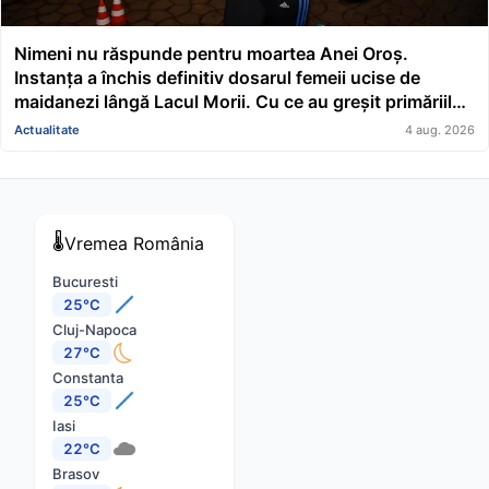
Nimeni nu răspunde pentru moartea Anei Oroș.
Instanța a închis definitiv dosarul femeii ucise de
maidanezi lângă Lacul Morii. Cu ce au greșit primăriile
conduse de Nicușor Dan și Ciucu
Actualitate
4 aug. 2026
🌡️
Vremea
România
Bucuresti
25°C
Cluj-Napoca
27°C
Constanta
25°C
Iasi
22°C
Brasov