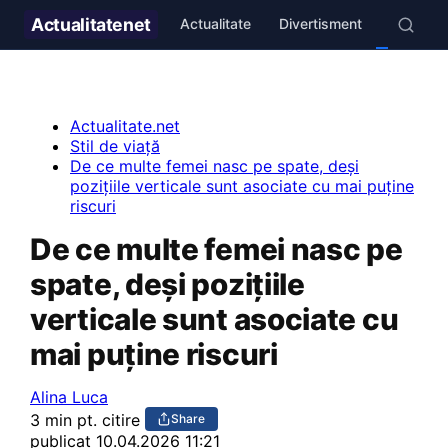
Actualitate
net
Actualitate
Divertisment
Stil de v
Actualitate.net
Stil de viață
De ce multe femei nasc pe spate, deși
pozițiile verticale sunt asociate cu mai puține
riscuri
De ce multe femei nasc pe
spate, deși pozițiile
verticale sunt asociate cu
mai puține riscuri
Alina Luca
3 min pt. citire
Share
publicat
10.04.2026 11:21