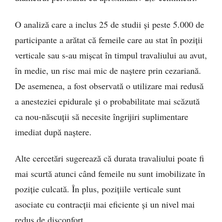
O analiză care a inclus 25 de studii și peste 5.000 de
participante a arătat că femeile care au stat în poziții
verticale sau s-au mișcat în timpul travaliului au avut,
în medie, un risc mai mic de naștere prin cezariană.
De asemenea, a fost observată o utilizare mai redusă
a anesteziei epidurale și o probabilitate mai scăzută
ca nou-născuții să necesite îngrijiri suplimentare
imediat după naștere.
Alte cercetări sugerează că durata travaliului poate fi
mai scurtă atunci când femeile nu sunt imobilizate în
poziție culcată. În plus, pozițiile verticale sunt
asociate cu contracții mai eficiente și un nivel mai
redus de disconfort.