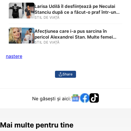
amenințată, hărțuită și urmărită. Eram
Larisa Udilă îl desființează pe Neculai
însărcinată și aveam o sarcină cu risc”
Stanciu după ce a făcut-o praf într-un
verdict: „Vorbim despre un corp care a
STIL DE VIAȚĂ
trecut printr-o operație serioasă.
Comentezi cum arată o femeie
Afecțiunea care i-a pus sarcina în
postpartum, când multe femei se
pericol Alexandrei Stan. Multe femei
confruntă cu depresii”
pierd sarcina din cauza asta și nu știu
STIL DE VIAȚĂ
nastere
Share
Ne găsești și aici:
Mai multe pentru tine