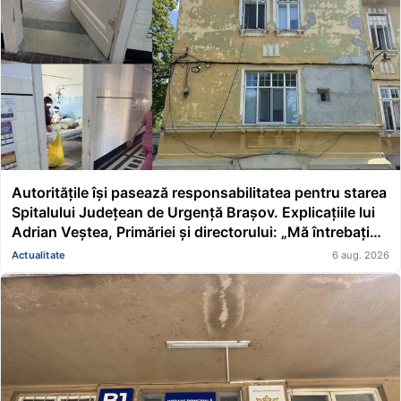
Autoritățile își pasează responsabilitatea pentru starea
Spitalului Județean de Urgență Brașov. Explicațiile lui
Adrian Veștea, Primăriei și directorului: „Mă întrebați
pe mine de ce nu s-au renovat în ultimii 36 de ani?”
Actualitate
6 aug. 2026