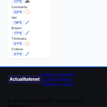
17°C
Constanta
22°C
Iasi
18°C
Brasov
17°C
Timisoara
21°C
Craiova
21°C
Despre noi
Contact
Actualitate
net
Confidențialitate
Termeni și condiții
© 2026
Gnarly Labs
SRL. Toate drepturile
rezervate.