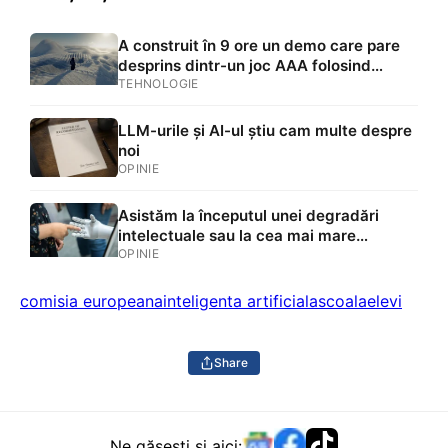
A construit în 9 ore un demo care pare
desprins dintr-un joc AAA folosind
inteligența artificială
TEHNOLOGIE
LLM-urile și AI-ul știu cam multe despre
noi
OPINIE
Asistăm la începutul unei degradări
intelectuale sau la cea mai mare
evoluție din istorie? Dacă roboții vor
OPINIE
face aproape totul, ce vor face oamenii?
comisia europeana
inteligenta artificiala
scoala
elevi
Share
Ne găsești și aici: