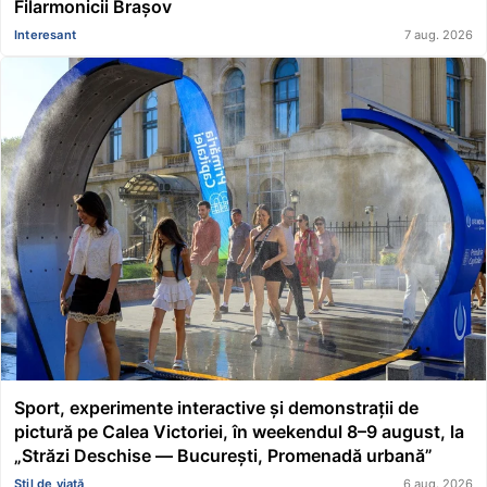
Filarmonicii Brașov
Interesant
7 aug. 2026
Sport, experimente interactive și demonstrații de
pictură pe Calea Victoriei, în weekendul 8–9 august, la
„Străzi Deschise — București, Promenadă urbană”
Stil de viață
6 aug. 2026