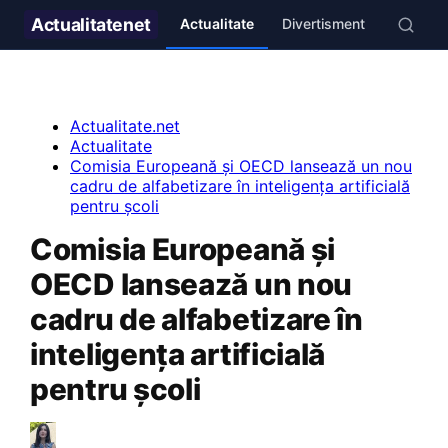
Actualitate
net
Actualitate
Divertisment
Stil de v
Actualitate.net
Actualitate
Comisia Europeană și OECD lansează un nou
cadru de alfabetizare în inteligența artificială
pentru școli
Comisia Europeană și
OECD lansează un nou
cadru de alfabetizare în
inteligența artificială
pentru școli