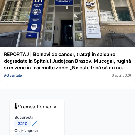
REPORTAJ | Bolnavi de cancer, tratați în saloane
degradate la Spitalul Județean Brașov. Mucegai, rugină
și mizerie în mai multe zone: „Ne este frică să nu ne
cadă tavanul în cap” FOTO/VIDEO
Actualitate
6 aug. 2026
🌡️
Vremea
România
Bucuresti
22°C
Cluj-Napoca