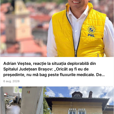
Adrian Veștea, reacție la situația deplorabilă din
Spitalul Județean Brașov: „Oricât aș fi eu de
președinte, nu mă bag peste fluxurile medicale. De
asta a făcut școală managerul”
6 aug. 2026