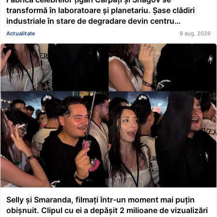
transformă în laboratoare și planetariu. Șase clădiri
industriale în stare de degradare devin centru
educațional și științific
Actualitate
8 aug. 2026
Selly și Smaranda, filmați într-un moment mai puțin
obișnuit. Clipul cu ei a depășit 2 milioane de vizualizări