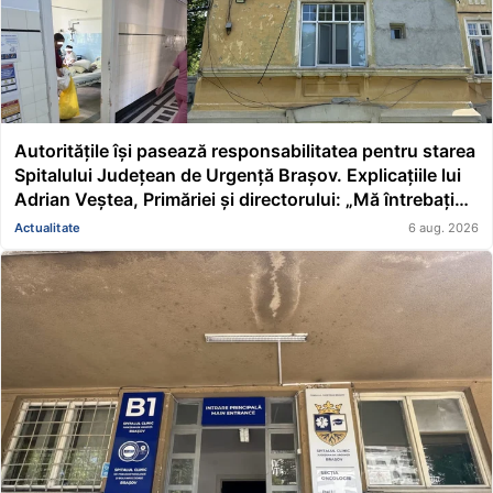
Autoritățile își pasează responsabilitatea pentru starea
Spitalului Județean de Urgență Brașov. Explicațiile lui
Adrian Veștea, Primăriei și directorului: „Mă întrebați
pe mine de ce nu s-au renovat în ultimii 36 de ani?”
Actualitate
6 aug. 2026