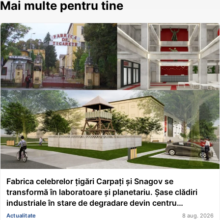
Mai multe pentru tine
Fabrica celebrelor țigări Carpați și Snagov se
transformă în laboratoare și planetariu. Șase clădiri
industriale în stare de degradare devin centru
educațional și științific
Actualitate
8 aug. 2026