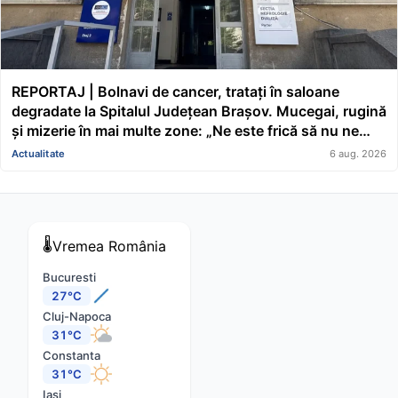
REPORTAJ | Bolnavi de cancer, tratați în saloane
degradate la Spitalul Județean Brașov. Mucegai, rugină
și mizerie în mai multe zone: „Ne este frică să nu ne
cadă tavanul în cap” FOTO/VIDEO
Actualitate
6 aug. 2026
🌡️
Vremea
România
Bucuresti
27°C
Cluj-Napoca
31°C
Constanta
31°C
Iasi