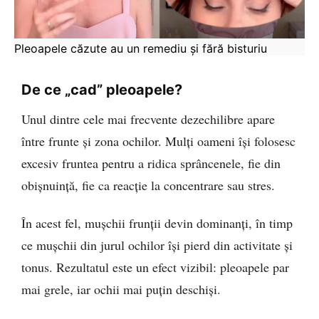
Pleoapele căzute au un remediu și fără bisturiu
De ce „cad” pleoapele?
Unul dintre cele mai frecvente dezechilibre apare
între frunte și zona ochilor. Mulți oameni își folosesc
excesiv fruntea pentru a ridica sprâncenele, fie din
obișnuință, fie ca reacție la concentrare sau stres.
În acest fel, mușchii frunții devin dominanți, în timp
ce mușchii din jurul ochilor își pierd din activitate și
tonus. Rezultatul este un efect vizibil: pleoapele par
mai grele, iar ochii mai puțin deschiși.