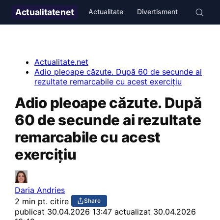
Actualitate
net
Actualitate
Divertisment
Stil de v
Actualitate.net
Adio pleoape căzute. După 60 de secunde ai
rezultate remarcabile cu acest exercițiu
Adio pleoape căzute. După
60 de secunde ai rezultate
remarcabile cu acest
exercițiu
Daria Andries
2 min pt. citire
Share
publicat
30.04.2026 13:47
actualizat 30.04.2026