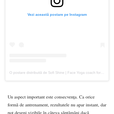
Vezi această postare pe Instagram
O postare distribuită de Sofi Shine | Face Yoga coach for 11+ years (@takeclass.shine)
Un aspect important este consecvența. Ca orice
formă de antrenament, rezultatele nu apar instant, dar
pot deveni vizibile în câteva săptămâni dacă