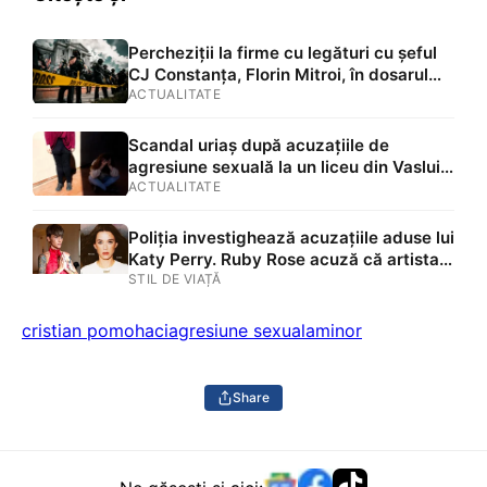
Percheziții la firme cu legături cu șeful
CJ Constanța, Florin Mitroi, în dosarul
procurorilor acuzați de corupție.
ACTUALITATE
Anchetatorii extind investigația
Scandal uriaș după acuzațiile de
agresiune sexuală la un liceu din Vaslui.
Adolescentă de 15 ani, denigrată public
ACTUALITATE
de un consilier
Poliția investighează acuzațiile aduse lui
Katy Perry. Ruby Rose acuză că artista
ar fi agresat-o sexual într-un club de
STIL DE VIAȚĂ
noapte din Melbourne
cristian pomohaci
agresiune sexuala
minor
Share