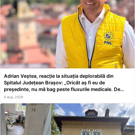
Adrian Veștea, reacție la situația deplorabilă din
Spitalul Județean Brașov: „Oricât aș fi eu de
președinte, nu mă bag peste fluxurile medicale. De
asta a făcut școală managerul”
6 aug. 2026