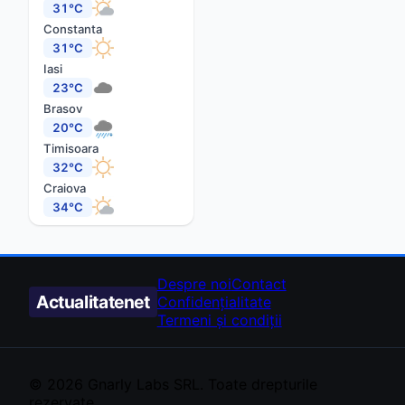
31°C
Constanta
31°C
Iasi
23°C
Brasov
20°C
Timisoara
32°C
Craiova
34°C
Despre noi
Contact
Actualitate
net
Confidențialitate
Termeni și condiții
© 2026
Gnarly Labs
SRL. Toate drepturile
rezervate.