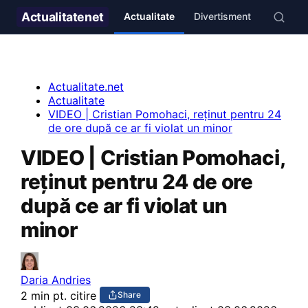
Actualitate
net
Actualitate
Divertisment
Stil de v
Actualitate.net
Actualitate
VIDEO | Cristian Pomohaci, reținut pentru 24
de ore după ce ar fi violat un minor
VIDEO | Cristian Pomohaci,
reținut pentru 24 de ore
după ce ar fi violat un
minor
Daria Andries
2 min pt. citire
Share