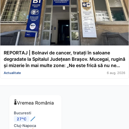
REPORTAJ | Bolnavi de cancer, tratați în saloane
degradate la Spitalul Județean Brașov. Mucegai, rugină
și mizerie în mai multe zone: „Ne este frică să nu ne
cadă tavanul în cap” FOTO/VIDEO
Actualitate
6 aug. 2026
🌡️
Vremea
România
Bucuresti
27°C
Cluj-Napoca