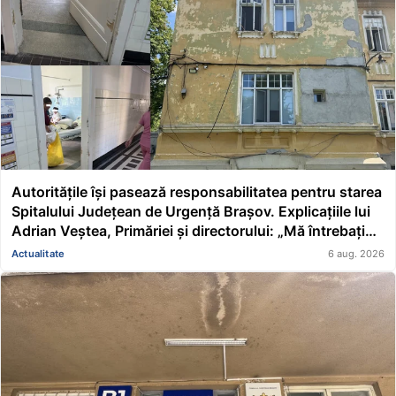
Autoritățile își pasează responsabilitatea pentru starea
Spitalului Județean de Urgență Brașov. Explicațiile lui
Adrian Veștea, Primăriei și directorului: „Mă întrebați
pe mine de ce nu s-au renovat în ultimii 36 de ani?”
Actualitate
6 aug. 2026