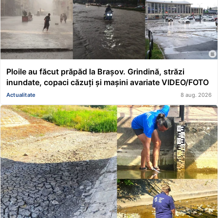
Ploile au făcut prăpăd la Brașov. Grindină, străzi
inundate, copaci căzuți și mașini avariate VIDEO/FOTO
Actualitate
8 aug. 2026