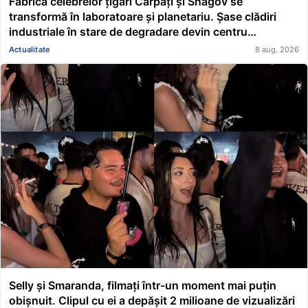
Fabrica celebrelor țigări Carpați și Snagov se
transformă în laboratoare și planetariu. Șase clădiri
industriale în stare de degradare devin centru
educațional și științific
Actualitate
8 aug. 2026
Selly și Smaranda, filmați într-un moment mai puțin
obișnuit. Clipul cu ei a depășit 2 milioane de vizualizări