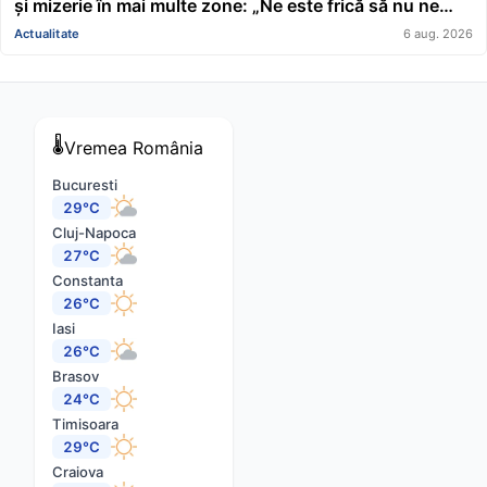
și mizerie în mai multe zone: „Ne este frică să nu ne
cadă tavanul în cap” FOTO/VIDEO
Actualitate
6 aug. 2026
🌡️
Vremea
România
Bucuresti
29°C
Cluj-Napoca
27°C
Constanta
26°C
Iasi
26°C
Brasov
24°C
Timisoara
29°C
Craiova