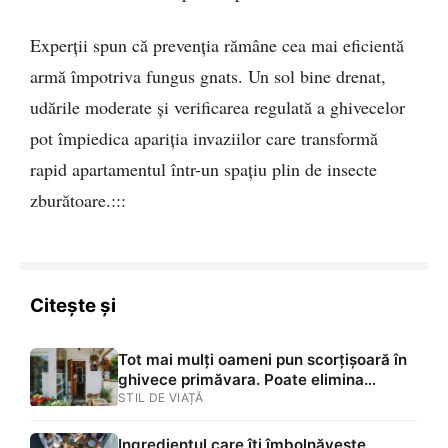
Experții spun că prevenția rămâne cea mai eficientă
armă împotriva fungus gnats. Un sol bine drenat,
udările moderate și verificarea regulată a ghivecelor
pot împiedica apariția invaziilor care transformă
rapid apartamentul într-un spațiu plin de insecte
zburătoare.:::
Citește și
Tot mai mulți oameni pun scorțișoară în
ghivece primăvara. Poate elimina
invazia de dăunători
STIL DE VIAȚĂ
Ingredientul care îți îmbolnăvește