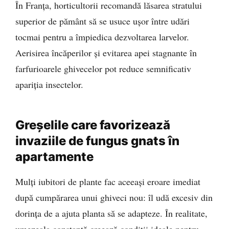
În Franța, horticultorii recomandă lăsarea stratului
superior de pământ să se usuce ușor între udări
tocmai pentru a împiedica dezvoltarea larvelor.
Aerisirea încăperilor și evitarea apei stagnante în
farfurioarele ghivecelor pot reduce semnificativ
apariția insectelor.
Greșelile care favorizează
invaziile de fungus gnats în
apartamente
Mulți iubitori de plante fac aceeași eroare imediat
după cumpărarea unui ghiveci nou: îl udă excesiv din
dorința de a ajuta planta să se adapteze. În realitate,
umezeala constantă creează condiții ideale pentru