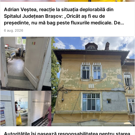
Adrian Veștea, reacție la situația deplorabilă din
Spitalul Județean Brașov: „Oricât aș fi eu de
președinte, nu mă bag peste fluxurile medicale. De
asta a făcut școală managerul”
6 aug. 2026
Autoritățile își pasează responsabilitatea pentru starea