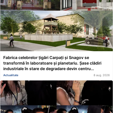
Fabrica celebrelor țigări Carpați și Snagov se
transformă în laboratoare și planetariu. Șase clădiri
industriale în stare de degradare devin centru
educațional și științific
Actualitate
8 aug. 2026