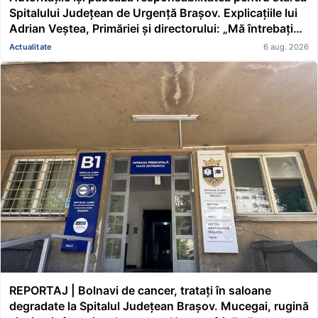
Spitalului Județean de Urgență Brașov. Explicațiile lui
Adrian Veștea, Primăriei și directorului: „Mă întrebați
pe mine de ce nu s-au renovat în ultimii 36 de ani?”
Actualitate
6 aug. 2026
REPORTAJ | Bolnavi de cancer, tratați în saloane
degradate la Spitalul Județean Brașov. Mucegai, rugină