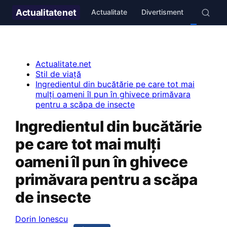
Actualitate
net
Actualitate
Divertisment
Stil de v
Actualitate.net
Stil de viață
Ingredientul din bucătărie pe care tot mai
mulți oameni îl pun în ghivece primăvara
pentru a scăpa de insecte
Ingredientul din bucătărie
pe care tot mai mulți
oameni îl pun în ghivece
primăvara pentru a scăpa
de insecte
Dorin Ionescu