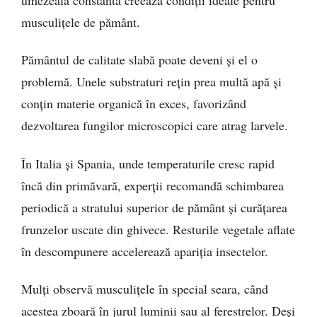
musculițele de pământ.
Pământul de calitate slabă poate deveni și el o
problemă. Unele substraturi rețin prea multă apă și
conțin materie organică în exces, favorizând
dezvoltarea fungilor microscopici care atrag larvele.
În Italia și Spania, unde temperaturile cresc rapid
încă din primăvară, experții recomandă schimbarea
periodică a stratului superior de pământ și curățarea
frunzelor uscate din ghivece. Resturile vegetale aflate
în descompunere accelerează apariția insectelor.
Mulți observă musculițele în special seara, când
acestea zboară în jurul luminii sau al ferestrelor. Deși