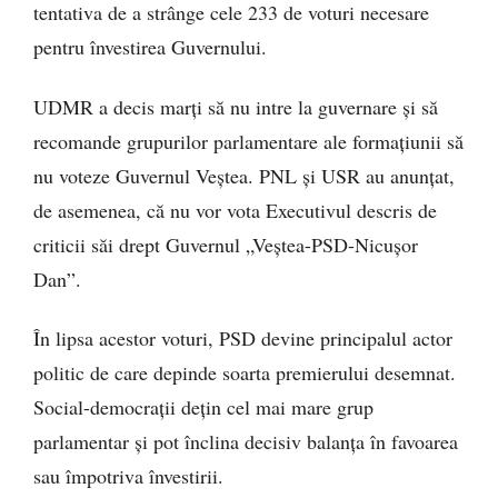
tentativa de a strânge cele 233 de voturi necesare
pentru învestirea Guvernului.
UDMR a decis marți să nu intre la guvernare și să
recomande grupurilor parlamentare ale formațiunii să
nu voteze Guvernul Veștea. PNL și USR au anunțat,
de asemenea, că nu vor vota Executivul descris de
criticii săi drept Guvernul „Veștea-PSD-Nicușor
Dan”.
În lipsa acestor voturi, PSD devine principalul actor
politic de care depinde soarta premierului desemnat.
Social-democrații dețin cel mai mare grup
parlamentar și pot înclina decisiv balanța în favoarea
sau împotriva învestirii.