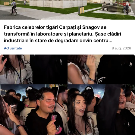
Fabrica celebrelor țigări Carpați și Snagov se
transformă în laboratoare și planetariu. Șase clădiri
industriale în stare de degradare devin centru
educațional și științific
Actualitate
8 aug. 2026