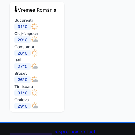
🌡️
Vremea
România
Bucuresti
31°C
Cluj-Napoca
29°C
Constanta
28°C
Iasi
27°C
Brasov
26°C
Timisoara
31°C
Craiova
29°C
Despre noi
Contact