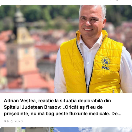
Adrian Veștea, reacție la situația deplorabilă din
Spitalul Județean Brașov: „Oricât aș fi eu de
președinte, nu mă bag peste fluxurile medicale. De
asta a făcut școală managerul”
6 aug. 2026