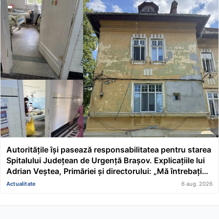
Autoritățile își pasează responsabilitatea pentru starea
Spitalului Județean de Urgență Brașov. Explicațiile lui
Adrian Veștea, Primăriei și directorului: „Mă întrebați
pe mine de ce nu s-au renovat în ultimii 36 de ani?”
Actualitate
6 aug. 2026