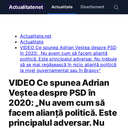
Actualitate
net
Actualitate
Divertisment
Stil de v
Actualitate.net
Actualitate
VIDEO Ce spunea Adrian Veștea despre PSD
în 2020: „Nu avem cum să facem alianță
politică. Este principalul adversar. Nu trebuie
să se mai regăsească în nicio alianță politică
la nivel guvernamental sau în Brașov”
VIDEO Ce spunea Adrian
Veștea despre PSD în
2020: „Nu avem cum să
facem alianță politică. Este
principalul adversar. Nu