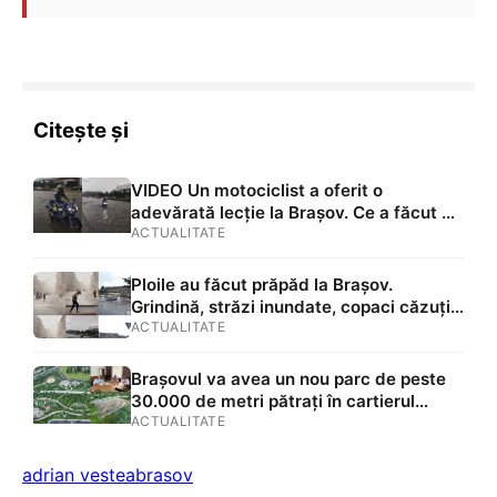
Citește și
VIDEO Un motociclist a oferit o
adevărată lecție la Brașov. Ce a făcut un
tânărul în mijlocul unei străzi inundate.
ACTUALITATE
Ploile au făcut ravagii în oraș
Ploile au făcut prăpăd la Brașov.
Grindină, străzi inundate, copaci căzuți
și mașini avariate VIDEO/FOTO
ACTUALITATE
Brașovul va avea un nou parc de peste
30.000 de metri pătrați în cartierul
Bartolomeu. Primăria a semnat
ACTUALITATE
contractul de aproape 18 milioane de lei
adrian vestea
brasov