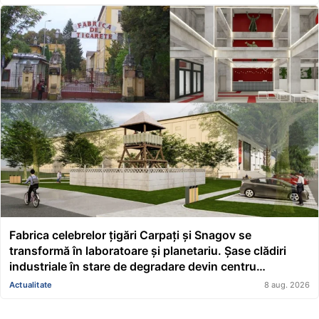
Fabrica celebrelor țigări Carpați și Snagov se
transformă în laboratoare și planetariu. Șase clădiri
industriale în stare de degradare devin centru
educațional și științific
Actualitate
8 aug. 2026