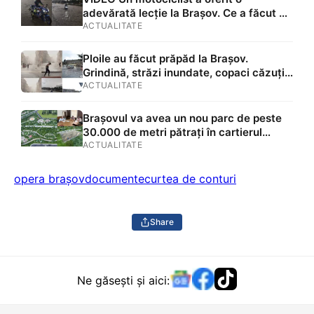
adevărată lecție la Brașov. Ce a făcut un
tânărul în mijlocul unei străzi inundate.
ACTUALITATE
Ploile au făcut ravagii în oraș
Ploile au făcut prăpăd la Brașov.
Grindină, străzi inundate, copaci căzuți
și mașini avariate VIDEO/FOTO
ACTUALITATE
Brașovul va avea un nou parc de peste
30.000 de metri pătrați în cartierul
Bartolomeu. Primăria a semnat
ACTUALITATE
contractul de aproape 18 milioane de lei
opera brașov
documente
curtea de conturi
Share
Ne găsești și aici: