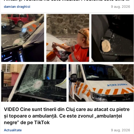
cântă. Rădăcinile romilor sunt indiene, nicidecum
damian draghici
9 aug. 2026
românești”
VIDEO Cine sunt tinerii din Cluj care au atacat cu pietre
și topoare o ambulanță. Ce este zvonul „ambulanței
negre” de pe TikTok
Actualitate
9 aug. 2026