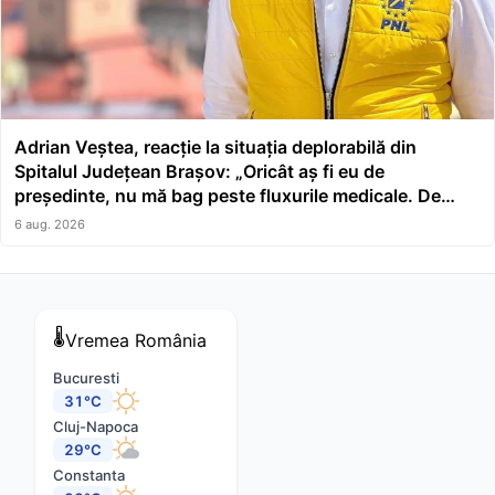
Adrian Veștea, reacție la situația deplorabilă din
Spitalul Județean Brașov: „Oricât aș fi eu de
președinte, nu mă bag peste fluxurile medicale. De
asta a făcut școală managerul”
6 aug. 2026
🌡️
Vremea
România
Bucuresti
31°C
Cluj-Napoca
29°C
Constanta