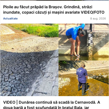
Ploile au făcut prăpăd la Brașov. Grindină, străzi
inundate, copaci căzuți și mașini avariate VIDEO/FOTO
Actualitate
8 aug. 2026
VIDEO | Dunărea continuă să scadă la Cernavodă. A
doua barjă a fost scufundată în brațul Bala, iar