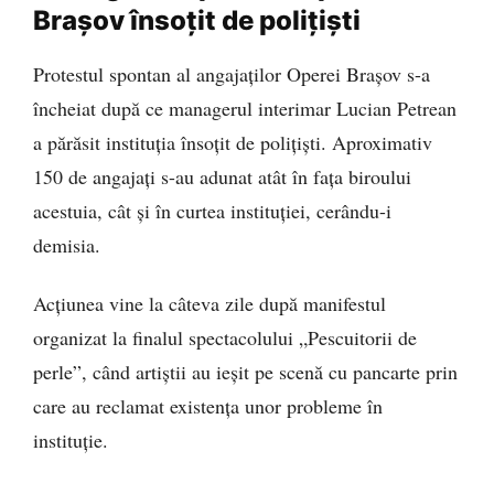
Brașov însoțit de polițiști
Protestul spontan al angajaților Operei Brașov s-a
încheiat după ce managerul interimar Lucian Petrean
a părăsit instituția însoțit de polițiști. Aproximativ
150 de angajați s-au adunat atât în fața biroului
acestuia, cât și în curtea instituției, cerându-i
demisia.
Acțiunea vine la câteva zile după manifestul
organizat la finalul spectacolului „Pescuitorii de
perle”, când artiștii au ieșit pe scenă cu pancarte prin
care au reclamat existența unor probleme în
instituție.