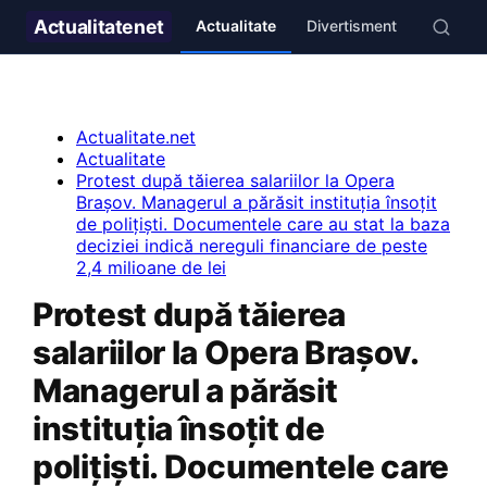
Actualitate
net
Actualitate
Divertisment
Stil de v
Actualitate.net
Actualitate
Protest după tăierea salariilor la Opera
Brașov. Managerul a părăsit instituția însoțit
de polițiști. Documentele care au stat la baza
deciziei indică nereguli financiare de peste
2,4 milioane de lei
Protest după tăierea
salariilor la Opera Brașov.
Managerul a părăsit
instituția însoțit de
polițiști. Documentele care