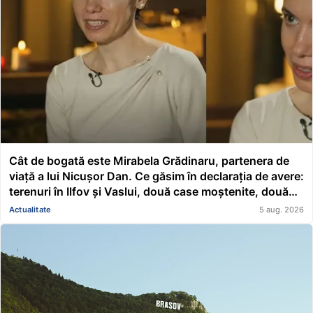
Cât de bogată este Mirabela Grădinaru, partenera de
viață a lui Nicușor Dan. Ce găsim în declarația de avere:
terenuri în Ilfov și Vaslui, două case moștenite, două
mașini, acțiuni Renault și un împrumut de peste
Actualitate
5 aug. 2026
116.000 de lei acordat unei asociații