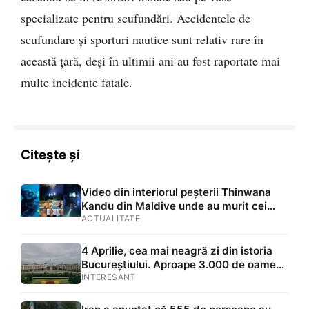
specializate pentru scufundări. Accidentele de
scufundare și sporturi nautice sunt relativ rare în
această țară, deși în ultimii ani au fost raportate mai
multe incidente fatale.
Citește și
Video din interiorul peșterii Thinwana
Kandu din Maldive unde au murit cei
cinci scafandri. Ce s-a descoperit în
ACTUALITATE
interior
4 Aprilie, cea mai neagră zi din istoria
Bucureștiului. Aproape 3.000 de oameni
au murit în chinuri. VIDEO cu impact
INTERESANT
emoțional