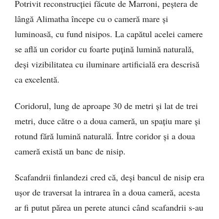
Potrivit reconstrucției făcute de Marroni, peștera de
lângă Alimatha începe cu o cameră mare și
luminoasă, cu fund nisipos. La capătul acelei camere
se află un coridor cu foarte puțină lumină naturală,
deși vizibilitatea cu iluminare artificială era descrisă
ca excelentă.
Coridorul, lung de aproape 30 de metri și lat de trei
metri, duce către o a doua cameră, un spațiu mare și
rotund fără lumină naturală. Între coridor și a doua
cameră există un banc de nisip.
Scafandrii finlandezi cred că, deși bancul de nisip era
ușor de traversat la intrarea în a doua cameră, acesta
ar fi putut părea un perete atunci când scafandrii s-au