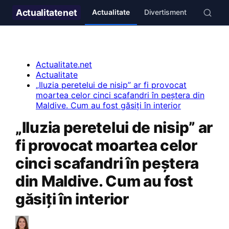
Actualitate
net
Actualitate
Divertisment
Stil de v
Actualitate.net
Actualitate
„Iluzia peretelui de nisip” ar fi provocat
moartea celor cinci scafandri în peștera din
Maldive. Cum au fost găsiți în interior
„Iluzia peretelui de nisip” ar
fi provocat moartea celor
cinci scafandri în peștera
din Maldive. Cum au fost
găsiți în interior