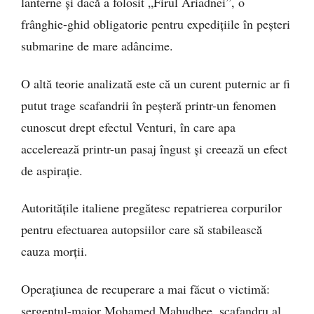
lanterne și dacă a folosit „Firul Ariadnei”, o
frânghie-ghid obligatorie pentru expedițiile în peșteri
submarine de mare adâncime.
O altă teorie analizată este că un curent puternic ar fi
putut trage scafandrii în peșteră printr-un fenomen
cunoscut drept efectul Venturi, în care apa
accelerează printr-un pasaj îngust și creează un efect
de aspirație.
Autoritățile italiene pregătesc repatrierea corpurilor
pentru efectuarea autopsiilor care să stabilească
cauza morții.
Operațiunea de recuperare a mai făcut o victimă:
sergentul-major Mohamed Mahudhee, scafandru al