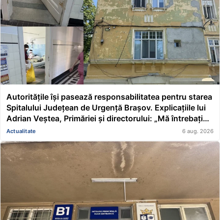
Autoritățile își pasează responsabilitatea pentru starea
Spitalului Județean de Urgență Brașov. Explicațiile lui
Adrian Veștea, Primăriei și directorului: „Mă întrebați
pe mine de ce nu s-au renovat în ultimii 36 de ani?”
Actualitate
6 aug. 2026