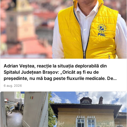
Adrian Veștea, reacție la situația deplorabilă din
Spitalul Județean Brașov: „Oricât aș fi eu de
președinte, nu mă bag peste fluxurile medicale. De
asta a făcut școală managerul”
6 aug. 2026