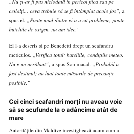
„Nu și-ar fi pus niciodată în pericol fiica sau pe
ceilalți... ceva trebuie să se fi întâmplat acolo jos”
, a
spus el.
„Poate unul dintre ei a avut probleme, poate
buteliile de oxigen, nu am idee.”
El l-a descris și pe Benedetti drept un scafandru
meticulos.
„Verifica totul: buteliile, condițiile meteo.
Nu e un nesăbuit”
, a spus Sommacal.
„Probabil a
fost destinul; au luat toate măsurile de precauție
posibile.”
Cei cinci scafandri morți nu aveau voie
să se scufunde la o adâncime atât de
mare
Autoritățile din Maldive investighează acum cum a