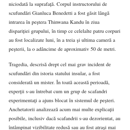
niciodată la suprafață. Corpul instructorului de
scufundări Gianluca Benedetti a fost găsit lângă
intrarea în peștera Thinwana Kandu în ziua
dispariției grupului, în timp ce celelalte patru corpuri
au fost localizate luni, în a treia și ultima cameră a
peșterii, la o adâncime de aproximativ 50 de metri.
Tragedia, descrisă drept cel mai grav incident de
scufundări din istoria statului insular, a fost
considerată un mister. În toată această perioadă,
experții s-au întrebat cum un grup de scafandri
experimentați a ajuns blocat în sistemul de peșteri.
Anchetatorii analizează acum mai multe explicații
posibile, inclusiv dacă scafandrii s-au dezorientat, au
întâmpinat vizibilitate redusă sau au fost atrași mai