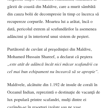
gărzii de coastă din Maldive, care a murit sâmbătă
din cauza bolii de decompresie în timp ce încerca să
recupereze corpurile. Moartea lui a arătat, încă o
dată, pericolul extrem al scufundărilor la asemenea
adâncimi și în interiorul unui sistem de peșteri.
Purtătorul de cuvânt al președinției din Maldive,
Mohamed Hussain Shareef, a declarat că peștera
„este atât de adâncă încât nici măcar scafandrii cu
cel mai bun echipament nu încearcă să se apropie”.
Maldivele, alcătuite din 1.192 de insule de corali în
Oceanul Indian, reprezintă o destinație de vacanță de
lux populară printre scafandri, mulți dintre ei
cazându-se în resorturi izolate sau pe vase