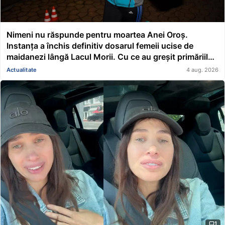
Nimeni nu răspunde pentru moartea Anei Oroș.
Instanța a închis definitiv dosarul femeii ucise de
maidanezi lângă Lacul Morii. Cu ce au greșit primăriile
conduse de Nicușor Dan și Ciucu
Actualitate
4 aug. 2026
1