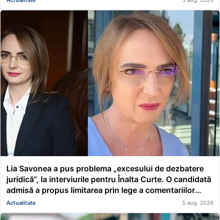
Lia Savonea a pus problema „excesului de dezbatere
juridică”, la interviurile pentru Înalta Curte. O candidată
admisă a propus limitarea prin lege a comentariilor
presei și societății civile în privința deciziilor instanțelor
Actualitate
5 aug. 2026