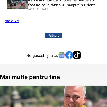
Iran a anunțat că 555 de persoane au
fost ucise în războiul început în Orient
ACTUALITATE
maldive
Share
Ne găsești și aici:
Mai multe pentru tine