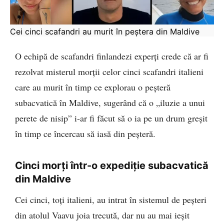
Cei cinci scafandri au murit în peștera din Maldive
O echipă de scafandri finlandezi experți crede că ar fi
rezolvat misterul morții celor cinci scafandri italieni
care au murit în timp ce explorau o peșteră
subacvatică în Maldive, sugerând că o „iluzie a unui
perete de nisip” i-ar fi făcut să o ia pe un drum greșit
în timp ce încercau să iasă din peșteră.
Cinci morți într-o expediție subacvatică
din Maldive
Cei cinci, toți italieni, au intrat în sistemul de peșteri
din atolul Vaavu joia trecută, dar nu au mai ieșit