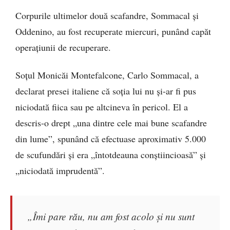
Corpurile ultimelor două scafandre, Sommacal și
Oddenino, au fost recuperate miercuri, punând capăt
operațiunii de recuperare.
Soțul Monicăi Montefalcone, Carlo Sommacal, a
declarat presei italiene că soția lui nu și-ar fi pus
niciodată fiica sau pe altcineva în pericol. El a
descris-o drept „una dintre cele mai bune scafandre
din lume”, spunând că efectuase aproximativ 5.000
de scufundări și era „întotdeauna conștiincioasă” și
„niciodată imprudentă”.
„Îmi pare rău, nu am fost acolo și nu sunt