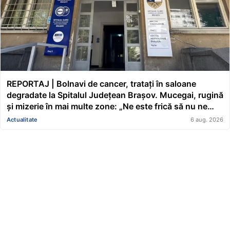
REPORTAJ | Bolnavi de cancer, tratați în saloane
degradate la Spitalul Județean Brașov. Mucegai, rugină
și mizerie în mai multe zone: „Ne este frică să nu ne
cadă tavanul în cap” FOTO/VIDEO
Actualitate
6 aug. 2026