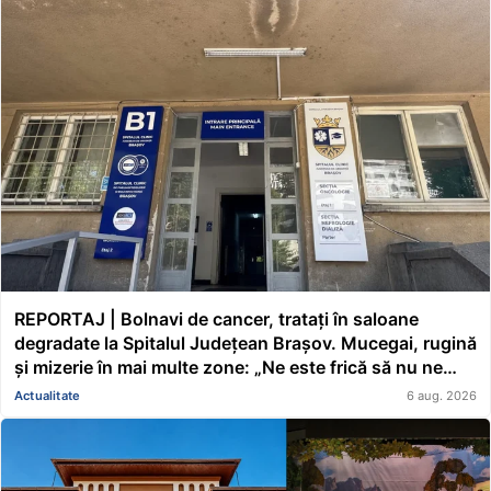
REPORTAJ | Bolnavi de cancer, tratați în saloane
degradate la Spitalul Județean Brașov. Mucegai, rugină
și mizerie în mai multe zone: „Ne este frică să nu ne
cadă tavanul în cap” FOTO/VIDEO
Actualitate
6 aug. 2026