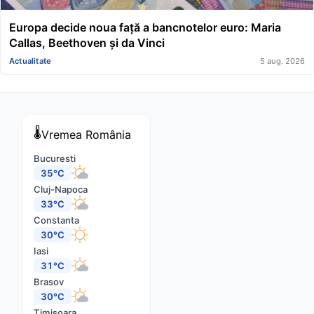
Europa decide noua față a bancnotelor euro: Maria
Callas, Beethoven și da Vinci
Actualitate
5 aug. 2026
🌡️
Vremea
România
Bucuresti
35°C
Cluj-Napoca
33°C
Constanta
30°C
Iasi
31°C
Brasov
30°C
Timisoara