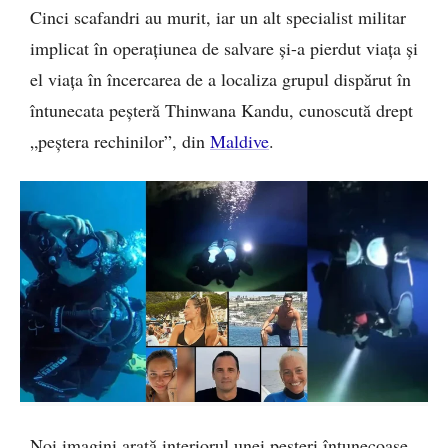
Cinci scafandri au murit, iar un alt specialist militar
implicat în operațiunea de salvare și-a pierdut viața și
el viața în încercarea de a localiza grupul dispărut în
întunecata peșteră Thinwana Kandu, cunoscută drept
„peștera rechinilor”, din
Maldive
.
Noi imagini arată interiorul unei peșteri întunecoase,