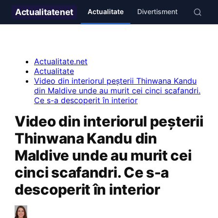
Actualitate
net
Actualitate
Divertisment
Stil de v
Actualitate.net
Actualitate
Video din interiorul peșterii Thinwana Kandu
din Maldive unde au murit cei cinci scafandri.
Ce s-a descoperit în interior
Video din interiorul peșterii
Thinwana Kandu din
Maldive unde au murit cei
cinci scafandri. Ce s-a
descoperit în interior