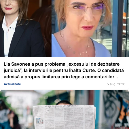
Lia Savonea a pus problema „excesului de dezbatere
juridică”, la interviurile pentru Înalta Curte. O candidată
admisă a propus limitarea prin lege a comentariilor
presei și societății civile în privința deciziilor instanțelor
Actualitate
5 aug. 2026