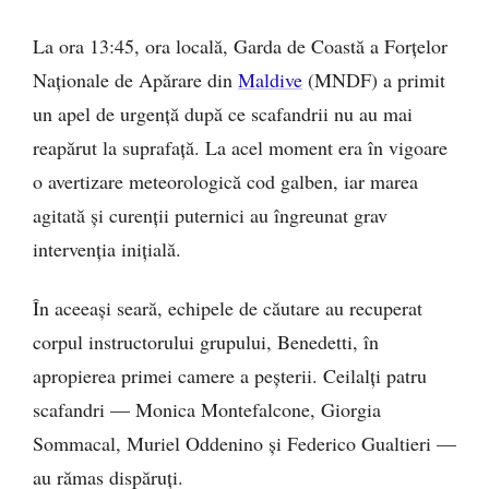
La ora 13:45, ora locală, Garda de Coastă a Forțelor
Naționale de Apărare din
Maldive
(MNDF) a primit
un apel de urgență după ce scafandrii nu au mai
reapărut la suprafață. La acel moment era în vigoare
o avertizare meteorologică cod galben, iar marea
agitată și curenții puternici au îngreunat grav
intervenția inițială.
În aceeași seară, echipele de căutare au recuperat
corpul instructorului grupului, Benedetti, în
apropierea primei camere a peșterii. Ceilalți patru
scafandri — Monica Montefalcone, Giorgia
Sommacal, Muriel Oddenino și Federico Gualtieri —
au rămas dispăruți.