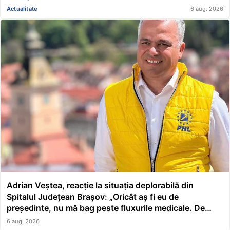
Actualitate
6 aug. 2026
Adrian Veștea, reacție la situația deplorabilă din
Spitalul Județean Brașov: „Oricât aș fi eu de
președinte, nu mă bag peste fluxurile medicale. De
asta a făcut școală managerul”
6 aug. 2026