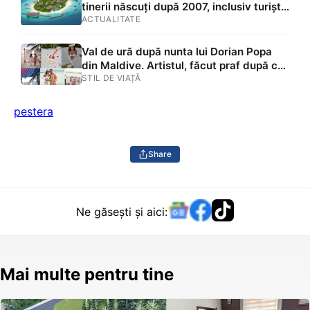
tinerii născuți după 2007, inclusiv turiști.
Țigările electronice, complet interzise
ACTUALITATE
Val de ură după nunta lui Dorian Popa
din Maldive. Artistul, făcut praf după ce
a publicat acest video cu mireasa
STIL DE VIAȚĂ
pestera
Share
Ne găsești și aici:
Mai multe pentru tine