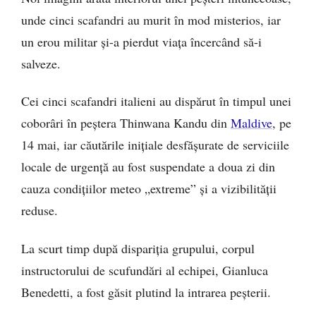
unde cinci scafandri au murit în mod misterios, iar
un erou militar și-a pierdut viața încercând să-i
salveze.
Cei cinci scafandri italieni au dispărut în timpul unei
coborâri în peștera Thinwana Kandu din
Maldive
, pe
14 mai, iar căutările inițiale desfășurate de serviciile
locale de urgență au fost suspendate a doua zi din
cauza condițiilor meteo „extreme” și a vizibilității
reduse.
La scurt timp după dispariția grupului, corpul
instructorului de scufundări al echipei, Gianluca
Benedetti, a fost găsit plutind la intrarea peșterii.