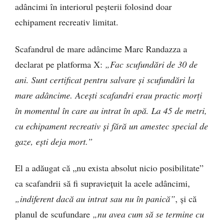
adâncimi în interiorul peșterii folosind doar
echipament recreativ limitat.
Scafandrul de mare adâncime Marc Randazza a
declarat pe platforma X:
„Fac scufundări de 30 de
ani. Sunt certificat pentru salvare și scufundări la
mare adâncime. Acești scafandri erau practic morți
în momentul în care au intrat în apă. La 45 de metri,
cu echipament recreativ și fără un amestec special de
gaze, ești deja mort.”
El a adăugat că „nu exista absolut nicio posibilitate”
ca scafandrii să fi supraviețuit la acele adâncimi,
„indiferent dacă au intrat sau nu în panică”
, și că
planul de scufundare
„nu avea cum să se termine cu