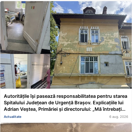
Autoritățile își pasează responsabilitatea pentru starea
Spitalului Județean de Urgență Brașov. Explicațiile lui
Adrian Veștea, Primăriei și directorului: „Mă întrebați
pe mine de ce nu s-au renovat în ultimii 36 de ani?”
Actualitate
6 aug. 2026