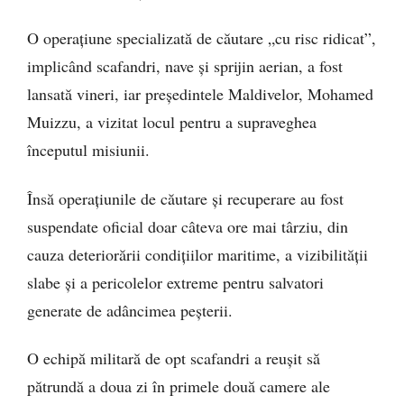
O operațiune specializată de căutare „cu risc ridicat”,
implicând scafandri, nave și sprijin aerian, a fost
lansată vineri, iar președintele Maldivelor, Mohamed
Muizzu, a vizitat locul pentru a supraveghea
începutul misiunii.
Însă operațiunile de căutare și recuperare au fost
suspendate oficial doar câteva ore mai târziu, din
cauza deteriorării condițiilor maritime, a vizibilității
slabe și a pericolelor extreme pentru salvatori
generate de adâncimea peșterii.
O echipă militară de opt scafandri a reușit să
pătrundă a doua zi în primele două camere ale