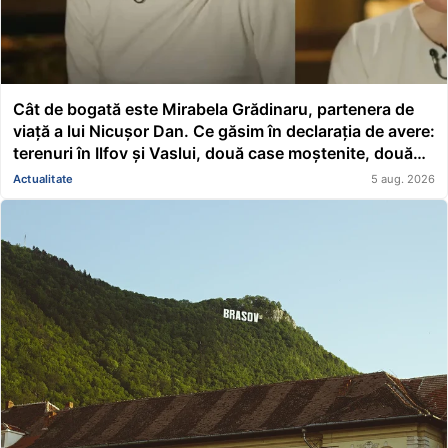
Cât de bogată este Mirabela Grădinaru, partenera de
viață a lui Nicușor Dan. Ce găsim în declarația de avere:
terenuri în Ilfov și Vaslui, două case moștenite, două
mașini, acțiuni Renault și un împrumut de peste
Actualitate
5 aug. 2026
116.000 de lei acordat unei asociații