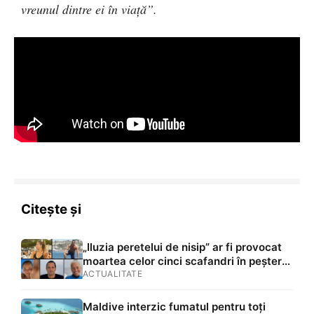
vreunul dintre ei în viață”.
Citește și
„Iluzia peretelui de nisip” ar fi provocat
moartea celor cinci scafandri în peștera
din Maldive. Cum au fost găsiți în
ACTUALITATE
interior
Maldive interzic fumatul pentru toți