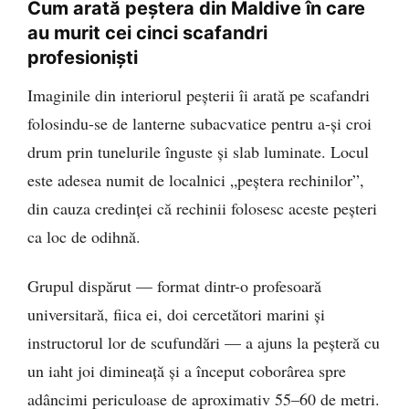
Cum arată peștera din Maldive în care
au murit cei cinci scafandri
profesioniști
Imaginile din interiorul peșterii îi arată pe scafandri
folosindu-se de lanterne subacvatice pentru a-și croi
drum prin tunelurile înguste și slab luminate. Locul
este adesea numit de localnici „peștera rechinilor”,
din cauza credinței că rechinii folosesc aceste peșteri
ca loc de odihnă.
Grupul dispărut — format dintr-o profesoară
universitară, fiica ei, doi cercetători marini și
instructorul lor de scufundări — a ajuns la peșteră cu
un iaht joi dimineață și a început coborârea spre
adâncimi periculoase de aproximativ 55–60 de metri.