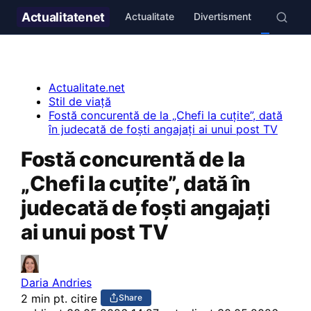
Actualitate
net
Actualitate
Divertisment
Stil de v
Actualitate.net
Stil de viață
Fostă concurentă de la „Chefi la cuțite”, dată
în judecată de foști angajați ai unui post TV
Fostă concurentă de la
„Chefi la cuțite”, dată în
judecată de foști angajați
ai unui post TV
Daria Andries
2 min pt. citire
Share