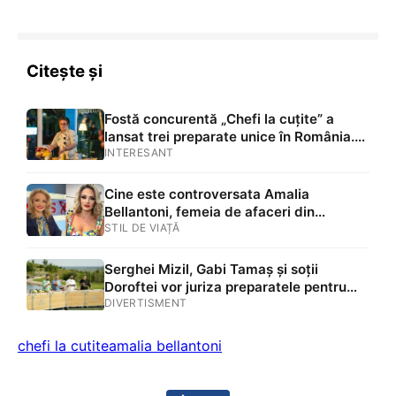
Citește și
Fostă concurentă „Chefi la cuțite” a
lansat trei preparate unice în România.
Chef Laura Simona Crișan: „Cine a zis că
INTERESANT
burgerii sunt doar cu carne?”
Cine este controversata Amalia
Bellantoni, femeia de afaceri din
București care a distrus-o politic pe
STIL DE VIAȚĂ
Șoșoacă
Serghei Mizil, Gabi Tamaș și soții
Doroftei vor juriza preparatele pentru
amulete în sezonul 16 „Chefi la cuțite”
DIVERTISMENT
chefi la cutite
amalia bellantoni