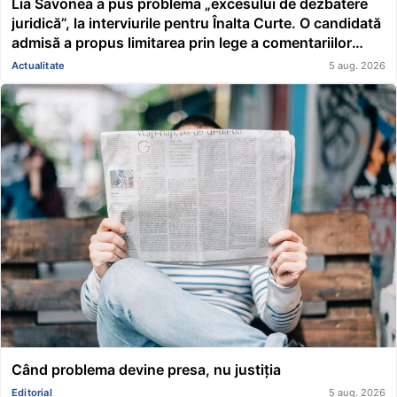
Lia Savonea a pus problema „excesului de dezbatere
juridică”, la interviurile pentru Înalta Curte. O candidată
admisă a propus limitarea prin lege a comentariilor
presei și societății civile în privința deciziilor instanțelor
Actualitate
5 aug. 2026
Când problema devine presa, nu justiția
Editorial
5 aug. 2026