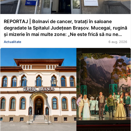
REPORTAJ | Bolnavi de cancer, tratați în saloane
degradate la Spitalul Județean Brașov. Mucegai, rugină
și mizerie în mai multe zone: „Ne este frică să nu ne
cadă tavanul în cap” FOTO/VIDEO
Actualitate
6 aug. 2026