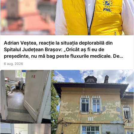
Adrian Veștea, reacție la situația deplorabilă din
Spitalul Județean Brașov: „Oricât aș fi eu de
președinte, nu mă bag peste fluxurile medicale. De
asta a făcut școală managerul”
6 aug. 2026