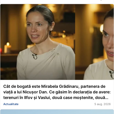
Cât de bogată este Mirabela Grădinaru, partenera de
viață a lui Nicușor Dan. Ce găsim în declarația de avere:
terenuri în Ilfov și Vaslui, două case moștenite, două
mașini, acțiuni Renault și un împrumut de peste
Actualitate
5 aug. 2026
116.000 de lei acordat unei asociații