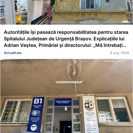
Autoritățile își pasează responsabilitatea pentru starea
Spitalului Județean de Urgență Brașov. Explicațiile lui
Adrian Veștea, Primăriei și directorului: „Mă întrebați
pe mine de ce nu s-au renovat în ultimii 36 de ani?”
Actualitate
6 aug. 2026