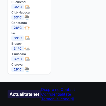
Bucuresti
35°C
Cluj-Napoca
33°C
Constanta
28°C
Iasi
33°C
Brasov
31°C
Timisoara
37°C
Craiova
29°C
Despre noi
Contact
Actualitate
net
Confidențialitate
Termeni și condiții