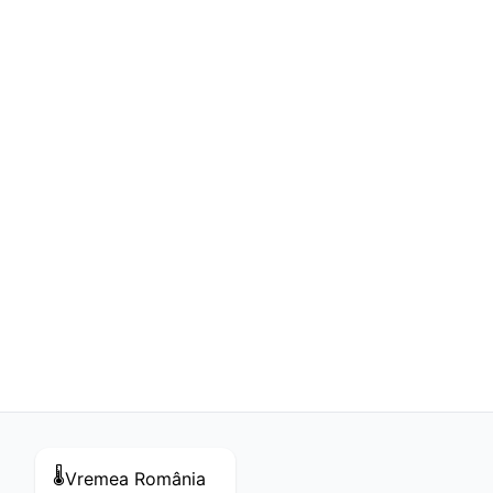
🌡️
Vremea
România