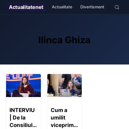
Actualitate
net
Actualitate
Divertisment
Stil de v
Ilinca Ghiza
INTERVIU
Cum a
| De la
umilit
Consiliul
viceprimarul