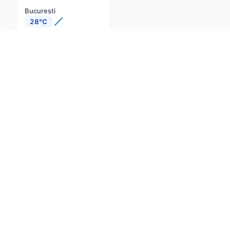
Bucuresti
28°C
Cluj-Napoca
29°C
Constanta
30°C
Iasi
23°C
Brasov
21°C
Timisoara
31°C
Craiova
26°C
Despre noi
Contact
Actualitate
net
Confidențialitate
Termeni și condiții