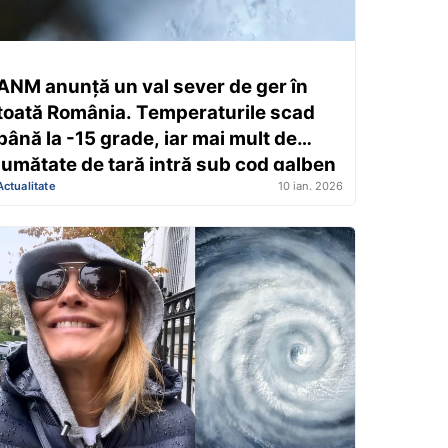
ANM anunță un val sever de ger în
toată România. Temperaturile scad
până la -15 grade, iar mai mult de
jumătate de țară intră sub cod galben
Actualitate
10 ian. 2026