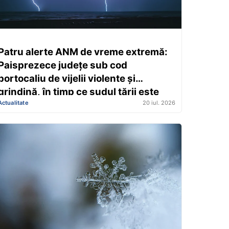
Patru alerte ANM de vreme extremă:
Paisprezece județe sub cod
portocaliu de vijelii violente și
grindină, în timp ce sudul țării este
Actualitate
20 iul. 2026
sufocat de caniculă