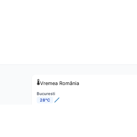
🌡️
Vremea
România
Bucuresti
28°C
Cluj-Napoca
29°C
Constanta
31°C
Iasi