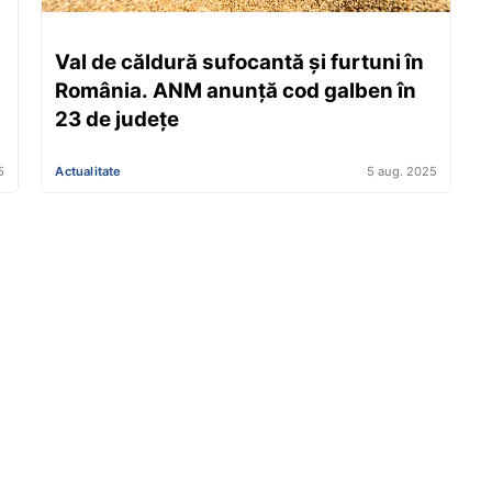
Val de căldură sufocantă și furtuni în
România. ANM anunță cod galben în
23 de județe
5
Actualitate
5 aug. 2025