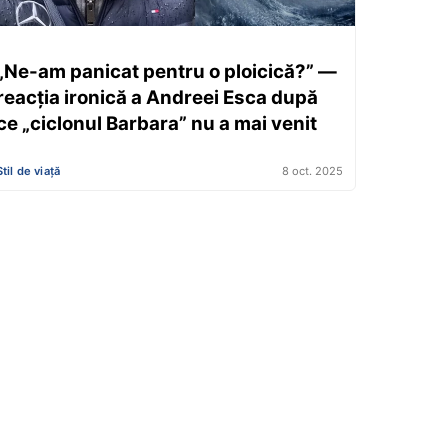
„Ne-am panicat pentru o ploicică?” —
reacția ironică a Andreei Esca după
ce „ciclonul Barbara” nu a mai venit
Stil de viață
8 oct. 2025