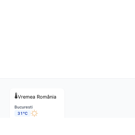
pentru a
nu ieși din
decorul
deja
stabilit.
Și-au dat
arama pe
față”
🌡️
Vremea
România
Bucuresti
31°C
Cluj-Napoca
27°C
Constanta