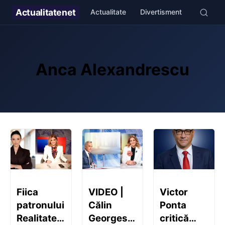
Actualitate
net
Actualitate
Divertisment
Stil de v
Anca Alexandrescu
Fiica
VIDEO |
Victor
patronului
Călin
Ponta
Realitatea
Georgescu,
critică