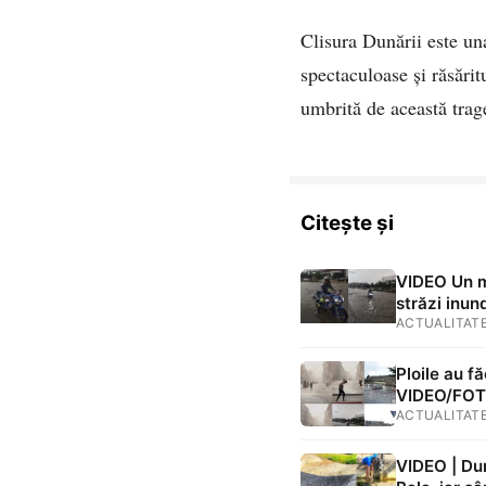
Clisura Dunării este una
spectaculoase și răsărit
umbrită de această trage
Citește și
VIDEO Un mo
străzi inund
ACTUALITAT
Ploile au f
VIDEO/FO
ACTUALITAT
VIDEO | Dun