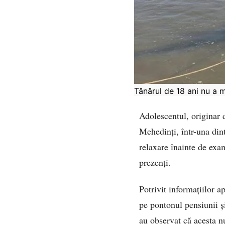
Tânărul de 18 ani nu a m
Adolescentul, originar d
Mehedinți, într-una din
relaxare înainte de exam
prezenți.
Potrivit informațiilor a
pe pontonul pensiunii și
au observat că acesta nu