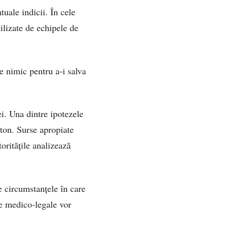
tuale indicii. În cele
ilizate de echipele de
e nimic pentru a-i salva
i. Una dintre ipotezele
nton. Surse apropiate
oritățile analizează
te circumstanțele în care
le medico-legale vor