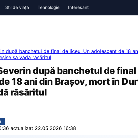
Stil de viață
Tehnologie
Interesant
in după banchetul de final de liceu. Un adolescent de 18 an
șise să vadă răsăritul
Severin după banchetul de final 
de 18 ani din Brașov, mort în Du
dă răsăritul
e
6:36
actualizat 22.05.2026 16:38