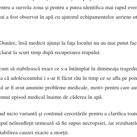
entru a survola zona și pentru a putea identifica mai rapid even
ui a fost observat în apă cu ajutorul echipamentelor aeriene ut
Dunăre, însă medicii ajunși la fața locului nu au mai putut fac
clarat la scurt timp după recuperarea trupului.
cum să stabilească exact ce s-a întâmplat în dimineața tragedie
ea că adolescentului i s-ar fi făcut rău în timp ce se afla pe po
tul ar fi avut anumite probleme medicale, motiv pentru care aut
i unui episod medical înainte de căderea în apă.
clud nicio variantă și continuă cercetările pentru a clarifica toa
pul neînsuflețit urmează să fie supus necropsiei, iar rezultate
stabilirea cauzei exacte a morții.