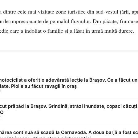
 dintre cele mai vizitate zone turistice din sud-vestul țării, ap
urile impresionante de pe malul fluviului. Din păcate, frumuseț
die care a îndoliat o familie și a lăsat în urmă multă durere.
tociclist a oferit o adevărată lecție la Brașov. Ce a făcut un 
ate. Ploile au făcut ravagii în oraș
E
ăcut prăpăd la Brașov. Grindină, străzi inundate, copaci căzuți
TO
E
ărea continuă să scadă la Cernavodă. A doua barjă a fost sc