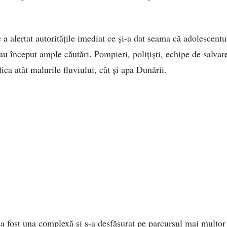
e a alertat autoritățile imediat ce și-a dat seama că adolescentu
u început ample căutări. Pompieri, polițiști, echipe de salvare
fica atât malurile fluviului, cât și apa Dunării.
a fost una complexă și s-a desfășurat pe parcursul mai multor 