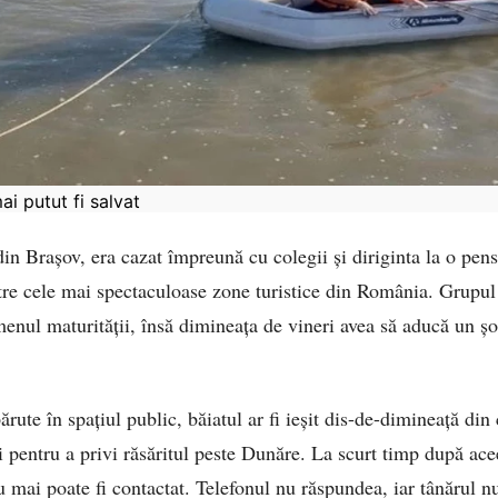
ai putut fi salvat
in Brașov, era cazat împreună cu colegii și diriginta la o pen
tre cele mai spectaculoase zone turistice din România. Grupul 
enul maturității, însă dimineața de vineri avea să aducă un șoc
părute în spațiul public, băiatul ar fi ieșit dis-de-dimineață d
 pentru a privi răsăritul peste Dunăre. La scurt timp după acee
 mai poate fi contactat. Telefonul nu răspundea, iar tânărul nu