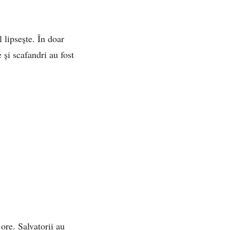
l lipsește. În doar
 și scafandri au fost
ore. Salvatorii au