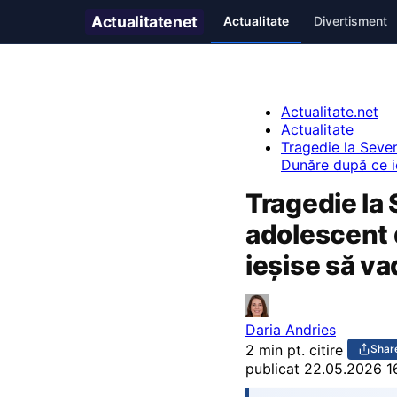
Actualitate
net
Actualitate
Divertisment
Actualitate.net
Actualitate
Tragedie la Sever
Dunăre după ce ie
Tragedie la 
adolescent 
ieșise să va
Daria Andries
2 min pt. citire
Shar
publicat
22.05.2026 1