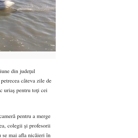
siune din județul
petrecea câteva zile de
 uriaș pentru toți cei
in cameră pentru a merge
a, colegii și profesorii
 se mai afla nicăieri în