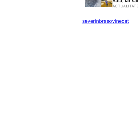
Bala, iar s
ACTUALITAT
severin
brasov
inecat