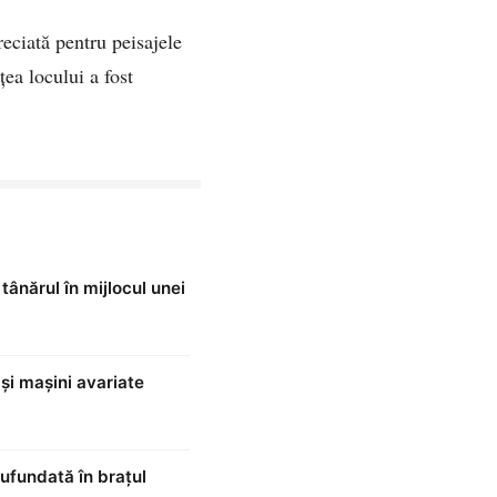
reciată pentru peisajele
ea locului a fost
tânărul în mijlocul unei
 și mașini avariate
ufundată în brațul