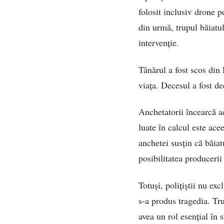
folosit inclusiv drone p
din urmă, trupul băiatul
intervenție.
Tânărul a fost scos din 
viața. Decesul a fost de
Anchetatorii încearcă a
luate în calcul este ace
anchetei susțin că băia
posibilitatea produceri
Totuși, polițiștii nu ex
s-a produs tragedia. Tru
avea un rol esențial în 