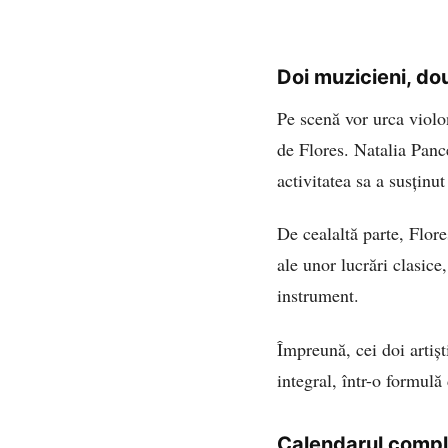
Doi muzicieni, do
Pe scenă vor urca violo
de Flores. Natalia Panc
activitatea sa a susținut
De cealaltă parte, Flore
ale unor lucrări clasice
instrument.
Împreună, cei doi artișt
integral, într-o formulă 
Calendarul comple