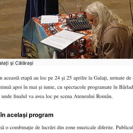
lați și Călărași
n această etapă au loc pe 24 și 25 aprilie la Galați, urmate de 
ntinuă apoi în mai și iunie, cu spectacole programate în Bârlad
, unde finalul va avea loc pe scena Ateneului Român.
, în același program
ă o combinație de lucrări din zone muzicale diferite. Publicu