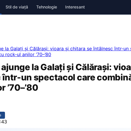
Stil de viață
Tehnologie
Interesant
 la Galați și Călărași: vioara și chitara se întâlnesc într-u
u rock-ul anilor ’70–’80
ajunge la Galați și Călărași: vioa
c într-un spectacol care combină
or ’70–’80
e
:43