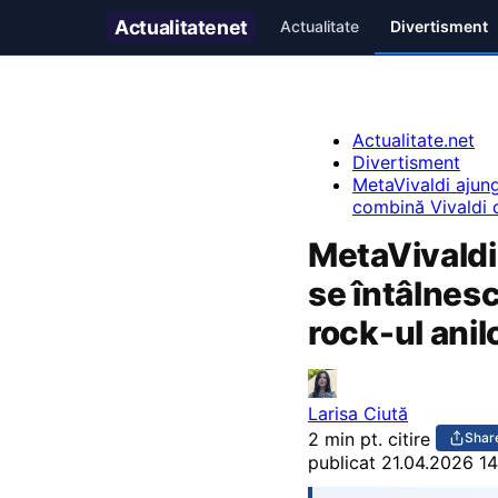
Actualitate
net
Actualitate
Divertisment
Actualitate.net
Divertisment
MetaVivaldi ajunge
combină Vivaldi c
MetaVivaldi 
se întâlnes
rock-ul anil
Larisa Ciută
2 min pt. citire
Shar
publicat
21.04.2026 14