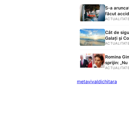
S-a aruncat
făcut acci
ACTUALITAT
Cât de sigu
Galați și C
ACTUALITAT
Romina Ging
sprijin: „N
ACTUALITAT
metavivaldi
chitara