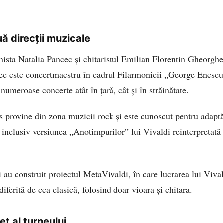
uă direcții muzicale
nista Natalia Pancec și chitaristul Emilian Florentin Gheorgh
ec este concertmaestru în cadrul Filarmonicii „George Enescu”
 numeroase concerte atât în țară, cât și în străinătate.
s provine din zona muzicii rock și este cunoscut pentru adaptă
, inclusiv versiunea „Anotimpurilor” lui Vivaldi reinterpretată
i au construit proiectul MetaVivaldi, în care lucrarea lui Viva
diferită de cea clasică, folosind doar vioara și chitara.
t al turneului