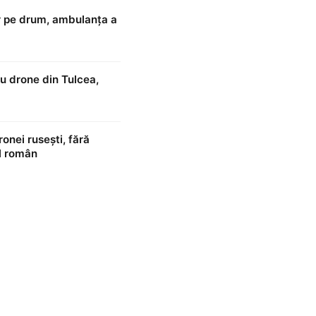
ar pe drum, ambulanța a
u drone din Tulcea,
onei rusești, fără
ul român