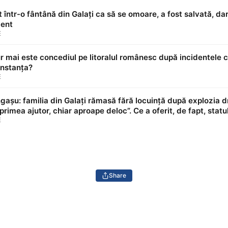
 într-o fântână din Galați ca să se omoare, a fost salvată, d
dent
E
r mai este concediul pe litoralul românesc după incidentele c
onstanța?
E
așu: familia din Galați rămasă fără locuință după explozia dr
u primea ajutor, chiar aproape deloc”. Ce a oferit, de fapt, stat
E
Share