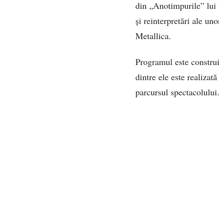
din „Anotimpurile” lui
și reinterpretări ale u
Metallica.
Programul este construit
dintre ele este realizat
parcursul spectacolului