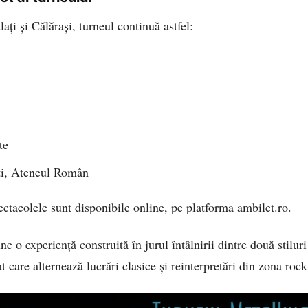
ți și Călărași, turneul continuă astfel:
te
ti, Ateneul Român
ectacolele sunt disponibile online, pe platforma ambilet.ro.
e o experiență construită în jurul întâlnirii dintre două stiluri
t care alternează lucrări clasice și reinterpretări din zona rock