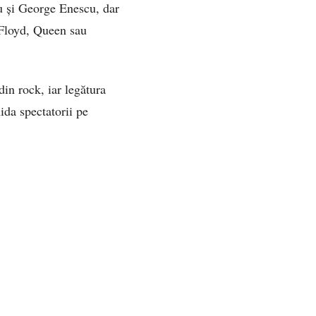
u și George Enescu, dar
k Floyd, Queen sau
din rock, iar legătura
hida spectatorii pe