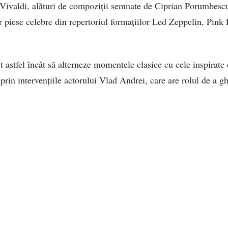
 Vivaldi, alături de compoziții semnate de Ciprian Porumbesc
nor piese celebre din repertoriul formațiilor Led Zeppelin, Pin
 astfel încât să alterneze momentele clasice cu cele inspirate 
ă prin intervențiile actorului Vlad Andrei, care are rolul de a g
.