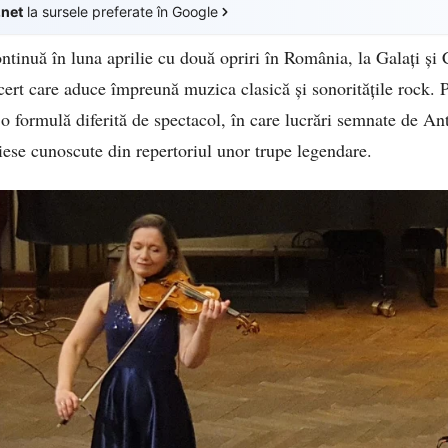
.net
la sursele preferate în Google
tinuă în luna aprilie cu două opriri în România, la Galați și 
ert care aduce împreună muzica clasică și sonoritățile rock.
 formulă diferită de spectacol, în care lucrări semnate de An
piese cunoscute din repertoriul unor trupe legendare.