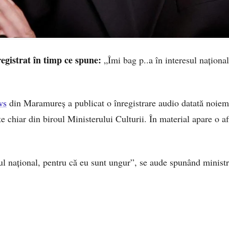
registrat în timp ce spune:
„Îmi bag p..a în interesul naționa
ws
din Maramureș a publicat o înregistrare audio datată noiem
te chiar din biroul Ministerului Culturii. În material apare o af
sul național, pentru că eu sunt ungur”, se aude spunând ministr