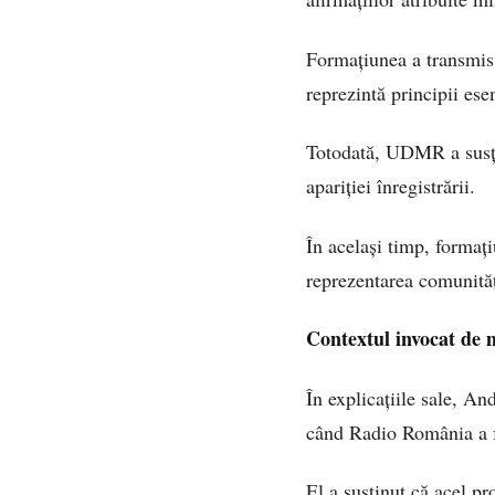
Formațiunea a transmis c
reprezintă principii esen
Totodată, UDMR a susțin
apariției înregistrării.
În același timp, formați
reprezentarea comunităț
Contextul invocat de m
În explicațiile sale, An
când Radio România a f
El a susținut că acel pr