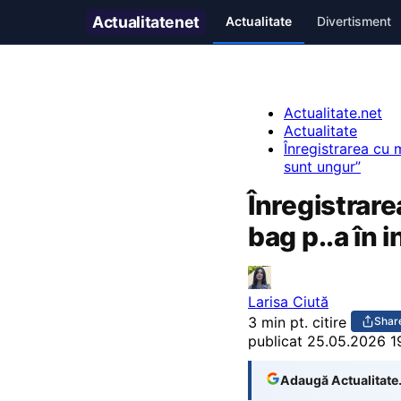
Actualitate
net
Actualitate
Divertisment
Actualitate.net
Actualitate
Înregistrarea cu m
sunt ungur”
Înregistrare
bag p..a în 
Larisa Ciută
3 min pt. citire
Shar
publicat
25.05.2026 1
Adaugă Actualitate