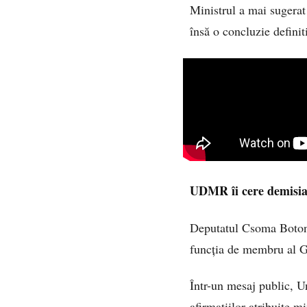
Ministrul a mai sugerat 
însă o concluzie definit
UDMR îi cere demisi
Deputatul Csoma Botond 
funcția de membru al G
Într-un mesaj public, 
afirmațiilor atribuite mi