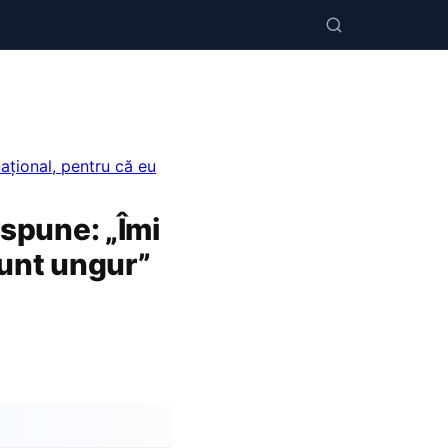
național, pentru că eu
 spune: „Îmi
sunt ungur”