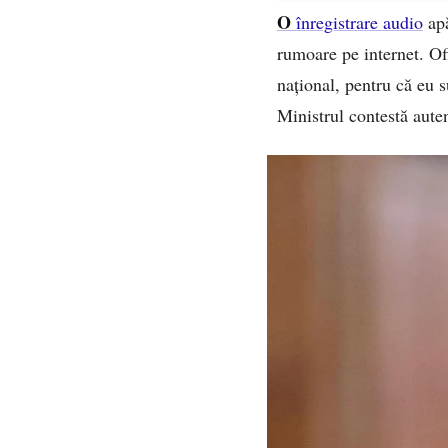
O
înregistrare audio
apă
rumoare pe internet. Ofic
național, pentru că eu 
Ministrul contestă auten