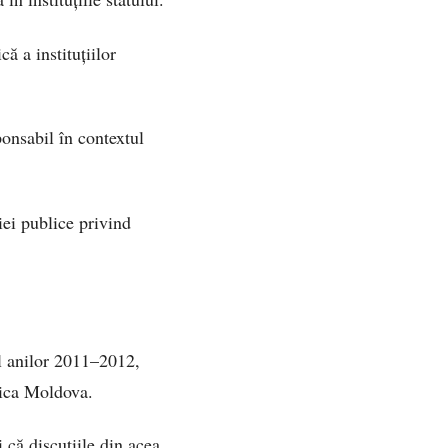
ă a instituțiilor
onsabil în contextul
iei publice privind
ul anilor 2011–2012,
lica Moldova.
i că discuțiile din acea