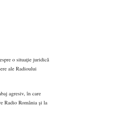
espre o situație juridică
cere ale Radioului
mbaj agresiv, în care
tre Radio România și la