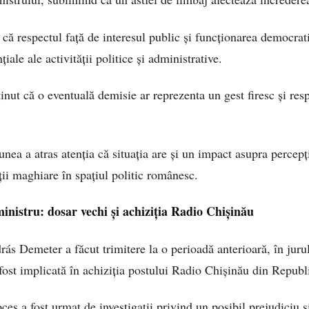
ă respectul față de interesul public și funcționarea democratic
țiale ale activității politice și administrative.
ut că o eventuală demisie ar reprezenta un gest firesc și resp
unea a atras atenția că situația are și un impact asupra percepț
ii maghiare în spațiul politic românesc.
inistru: dosar vechi și achiziția Radio Chișinău
drás Demeter a făcut trimitere la o perioadă anterioară, în jur
ost implicată în achiziția postului Radio Chișinău din Repub
oces a fost urmat de investigații privind un posibil prejudiciu ș