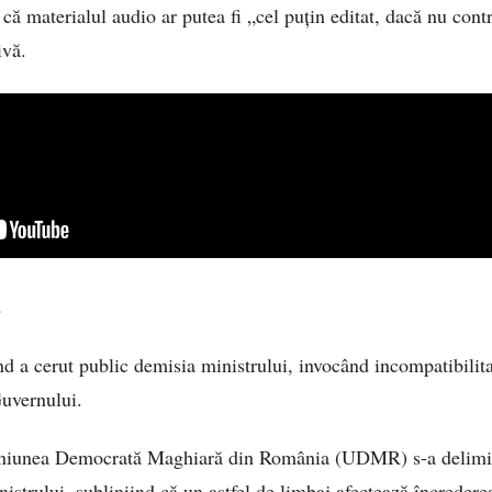
că materialul audio ar putea fi „cel puțin editat, dacă nu cont
ivă.
a
a cerut public demisia ministrului, invocând incompatibilita
uvernului.
Uniunea Democrată Maghiară din România (UDMR) s-a delimit
nistrului, subliniind că un astfel de limbaj afectează încrederea 