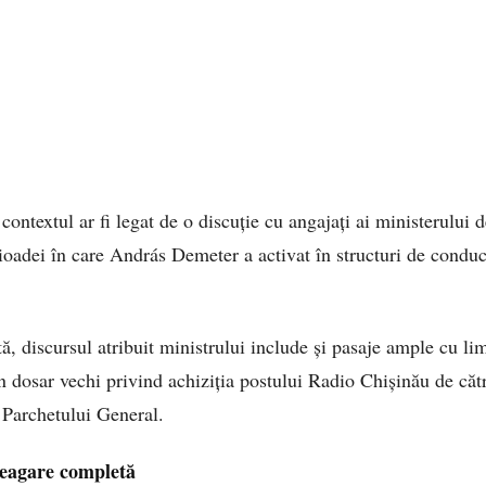
 contextul ar fi legat de o discuție cu angajați ai ministerului d
ioadei în care András Demeter a activat în structuri de condu
tă, discursul atribuit ministrului include și pasaje ample cu li
 un dosar vechi privind achiziția postului Radio Chișinău de că
e Parchetului General.
neagare completă