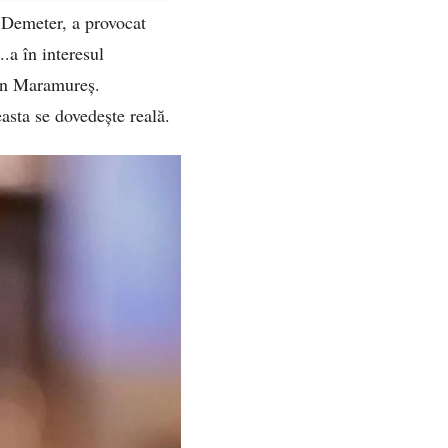
s Demeter, a provocat
..a în interesul
din Maramureș.
easta se dovedește reală.