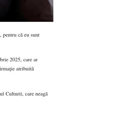
l, pentru că eu sunt
brie 2025, care ar
irmație atribuită
ul Culturii, care neagă