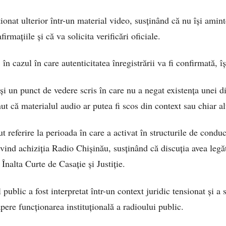
onat ulterior într-un material video, susținând că nu își amint
afirmațiile și că va solicita verificări oficiale.
 în cazul în care autenticitatea înregistrării va fi confirmată,
t și un punct de vedere scris în care nu a negat existența unei d
ut că materialul audio ar putea fi scos din context sau chiar al
ut referire la perioada în care a activat în structurile de condu
rivind achiziția Radio Chișinău, susținând că discuția avea leg
Înalta Curte de Casație și Justiție.
 public a fost interpretat într-un context juridic tensionat și a 
pere funcționarea instituțională a radioului public.