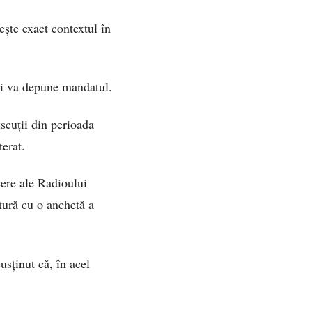
ește exact contextul în
 își va depune mandatul.
iscuții din perioada
terat.
cere ale Radioului
ătură cu o anchetă a
susținut că, în acel