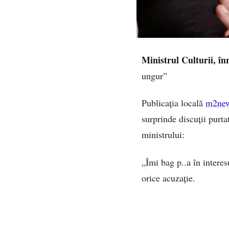
Ministrul Culturii, în
ungur”
Publicația locală
m2ne
surprinde discuții purta
ministrului:
„Îmi bag p..a în intere
orice acuzație.