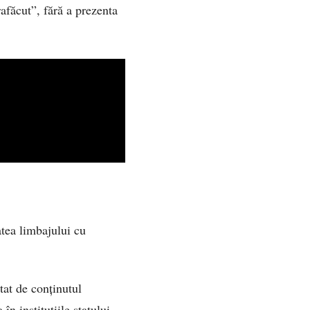
rafăcut”, fără a prezenta
tea limbajului cu
at de conținutul
în instituțiile statului.