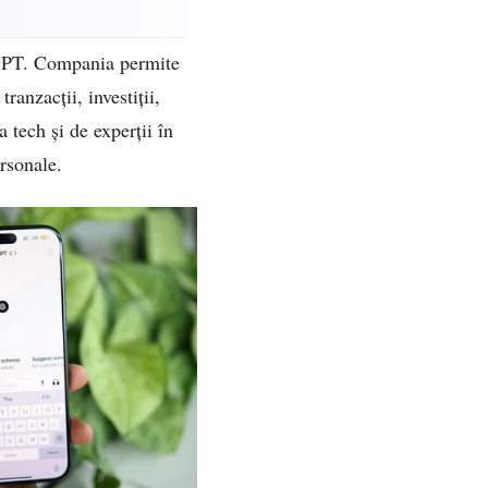
atGPT. Compania permite
ranzacții, investiții,
a tech și de experții în
ersonale.