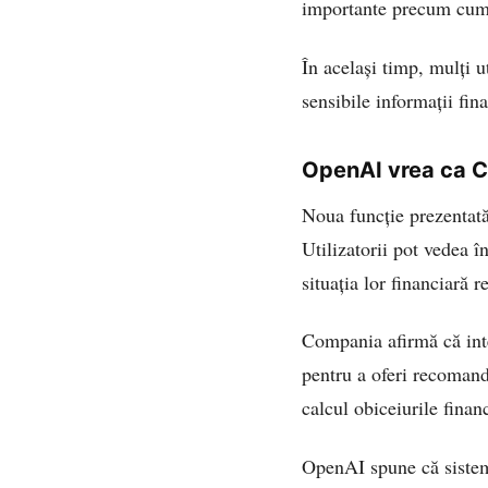
importante precum cumpă
În același timp, mulți u
sensibile informații fina
OpenAI vrea ca C
Noua funcție prezentată
Utilizatorii pot vedea î
situația lor financiară r
Compania afirmă că intel
pentru a oferi recomand
calcul obiceiurile finan
OpenAI spune că sistemu