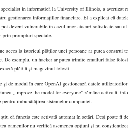
ecialist în informatică la University of Illinois, a avertizat 
ntru gestionarea informațiilor financiare. El a explicat că datel
lă pot deveni vulnerabile în cazul unor atacuri sofisticate sau 
r prin prompturi speciale.
ne acces la istoricul plăților unei persoane ar putea construi t
. De exemplu, un hacker ar putea trimite emailuri false folosi
exactă plătită și magazinul folosit.
e și de modul în care OpenAI gestionează datele utilizatorilor
unea „Improve the model for everyone” rămâne activată, infor
e pentru îmbunătățirea sistemelor companiei.
u știu că funcția este activată automat în setări. Deși poate fi 
tatea oamenilor nu verifică asemenea opțiuni și nu conștientiz