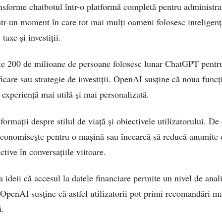
sforme chatbotul într-o platformă completă pentru administrar
ntr-un moment în care tot mai mulți oameni folosesc inteligența
taxe și investiții.
ste 200 de milioane de persoane folosesc lunar ChatGPT pentr
icare sau strategie de investiții. OpenAI susține că noua func
o experiență mai utilă și mai personalizată.
formații despre stilul de viață și obiectivele utilizatorului. D
 economisește pentru o mașină sau încearcă să reducă anumite d
ctive în conversațiile viitoare.
 ideii că accesul la datele financiare permite un nivel de anal
. OpenAI susține că astfel utilizatorii pot primi recomandări m
ă.