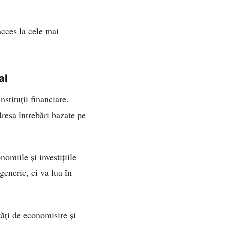
acces la cele mai
al
tituții financiare.
dresa întrebări bazate pe
nomiile și investițiile
eneric, ci va lua în
ăți de economisire și