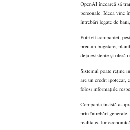
OpenAI încearcă să tran
personale. Ideea vine î
întrebări legate de bani, 
Potrivit companiei, pe
precum bugetare, planif
deja existente și oferă 
Sistemul poate reține in
are un credit ipotecar,
folosi informațiile respe
Compania insistă asupra
prin întrebări generale
realitatea lor economic