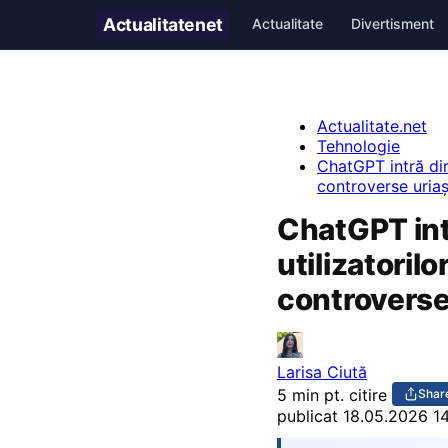
Actualitate
net
Actualitate
Divertisment
Actualitate.net
Tehnologie
ChatGPT intră dir
controverse uria
ChatGPT intr
utilizatoril
controverse
Larisa Ciută
5 min pt. citire
Shar
publicat
18.05.2026 1