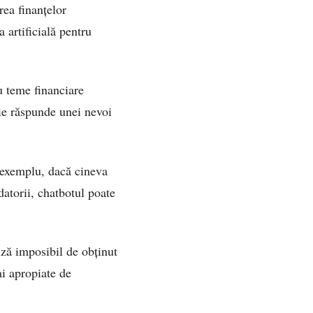
ea finanțelor
 artificială pentru
u teme financiare
ție răspunde unei nevoi
e exemplu, dacă cineva
atorii, chatbotul poate
iză imposibil de obținut
ai apropiate de