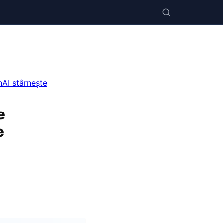
nAI stârnește
e
e