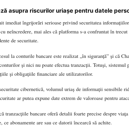
ază asupra riscurilor uriașe pentru datele pers
t imediat îngrijorări serioase privind securitatea informațiilo
t cu neîncredere, mai ales că platforma s-a confruntat în trecu
dente de securitate.
sul la conturile bancare este realizat „în siguranță” și că C
nturilor și nici nu poate efectua tranzacții. Totuși, sistemul 
ițiile și obligațiile financiare ale utilizatorilor.
securitate cibernetică, volumul uriaș de informații sensibile r
curitate ar putea expune date extrem de valoroase pentru ataca
 că tranzacțiile bancare oferă detalii foarte precise despre via
e, ce abonamente are sau ce datorii încearcă să achite.