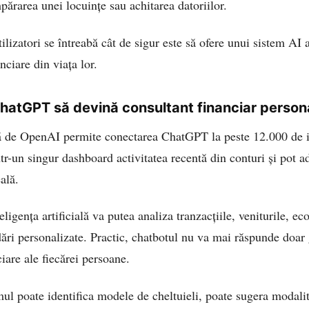
rarea unei locuințe sau achitarea datoriilor.
tilizatori se întreabă cât de sigur este să ofere unui sistem AI 
nciare din viața lor.
hatGPT să devină consultant financiar person
 de OpenAI permite conectarea ChatGPT la peste 12.000 de ins
ntr-un singur dashboard activitatea recentă din conturi și pot a
eală.
igența artificială va putea analiza tranzacțiile, veniturile, eco
ări personalizate. Practic, chatbotul nu va mai răspunde doar g
ciare ale fiecărei persoane.
l poate identifica modele de cheltuieli, poate sugera modalit