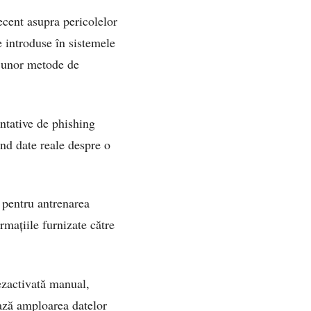
recent asupra pericolelor
e introduse în sistemele
al unor metode de
entative de phishing
nd date reale despre o
 pentru antrenarea
mațiile furnizate către
dezactivată manual,
ează amploarea datelor