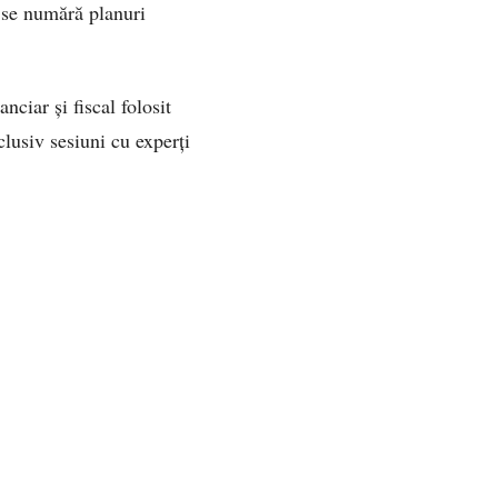
e se numără planuri
ciar și fiscal folosit
clusiv sesiuni cu experți