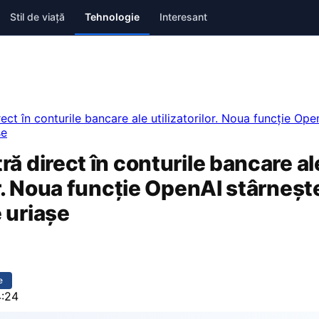
Stil de viață
Tehnologie
Interesant
ect în conturile bancare ale utilizatorilor. Noua funcție Ope
șe
ă direct în conturile bancare al
or. Noua funcție OpenAI stârneșt
 uriașe
e
4:24