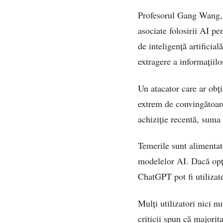
Profesorul Gang Wang, sp
asociate folosirii AI pe
de inteligență artificia
extragere a informațiilo
Un atacator care ar obți
extrem de convingătoare
achiziție recentă, suma 
Temerile sunt alimentat
modelelor AI. Dacă opți
ChatGPT pot fi utilizat
Mulți utilizatori nici n
criticii spun că majori