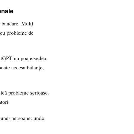
onale
r bancare. Mulți
t cu probleme de
hatGPT nu poate vedea
poate accesa balanțe,
idică probleme serioase.
tori.
ța unei persoane: unde