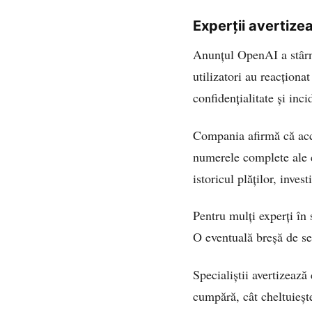
Experții avertize
Anunțul OpenAI a stârni
utilizatori au reacționa
confidențialitate și inci
Compania afirmă că acce
numerele complete ale co
istoricul plăților, invest
Pentru mulți experți în 
O eventuală breșă de se
Specialiștii avertizează
cumpără, cât cheltuieșt