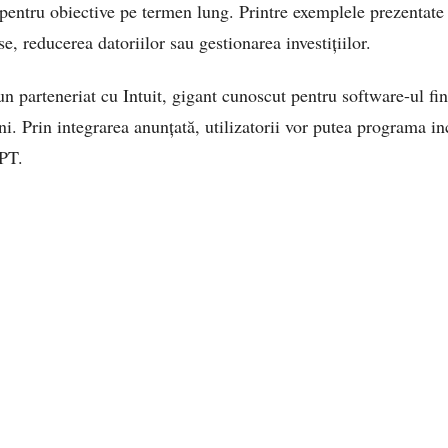
i pentru obiective pe termen lung. Printre exemplele prezentat
se, reducerea datoriilor sau gestionarea investițiilor.
 parteneriat cu Intuit, gigant cunoscut pentru software-ul finan
. Prin integrarea anunțată, utilizatorii vor putea programa in
GPT.