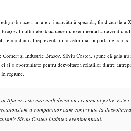
, ediția din acest an are o încărcătură specială, fiind cea de-a
a Brașov. În ultimele două decenii, evenimentul a devenit unul 
, reunind anual reprezentanți ai celor mai importante compani
 Comerț și Industrie Brașov, Silviu Costea, spune că gala nu 
i și o oportunitate pentru dezvoltarea relațiilor dintre antrep
 în regiune.
în Afaceri este mai mult decât un eveniment festiv. Este 
recunoaștere a companiilor care contribuie la dezvoltare
transmis Silviu Costea înaintea evenimentului.