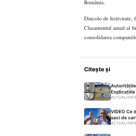
România.
Dincolo de festivitate,
Clasamentul anual al fir
consolidarea companiilo
Citește și
Autoritățil
Explicațiil
renovat în 
ACTUALITAT
VIDEO Ce da
saci de car
ACTUALITAT