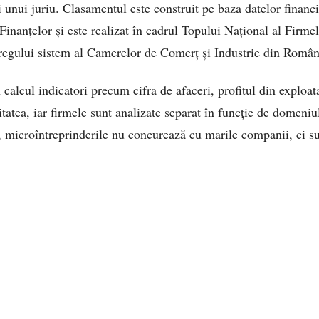
 unui juriu. Clasamentul este construit pe baza datelor financ
inanțelor și este realizat în cadrul Topului Național al Firmel
tregului sistem al Camerelor de Comerț și Industrie din Român
n calcul indicatori precum cifra de afaceri, profitul din exploata
atea, iar firmele sunt analizate separat în funcție de domeniul
, microîntreprinderile nu concurează cu marile companii, ci s