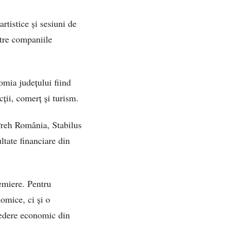
tistice și sesiuni de
ntre companiile
mia județului fiind
cții, comerț și turism.
Preh România, Stabilus
ltate financiare din
remiere. Pentru
omice, ci și o
 vedere economic din