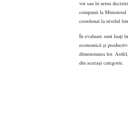
vot sau în urma deciziei
companii la Ministerul F
coordonat la nivelul în
În evaluare sunt luați î
economică și productivit
dimensiunea lor. Astfel
din aceeași categorie.