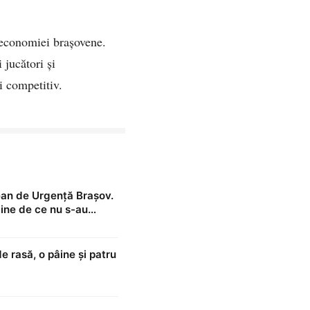
i economiei brașovene.
 jucători și
i competitiv.
țean de Urgență Brașov.
 mine de ce nu s-au
e rasă, o pâine și patru