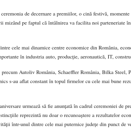
 ceremonia de decernare a premiilor, o cină festivă, momente ar
i mizând pe faptul că întâlnirea va facilita noi parteneriate î
intre cele mai dinamice centre economice din România, econo
importante în industria auto, producție, aeronautică, IT, constru
ii precum Autoliv România, Schaeffler România, Bilka Steel, 
cs s-au aflat constant în topul firmelor cu cele mai bune rezu
ei aniversare urmează să fie anunțată în cadrul ceremoniei de p
tincțiile reprezintă nu doar o recunoaștere a rezultatelor econ
ității într-unul dintre cele mai puternice județe din punct de