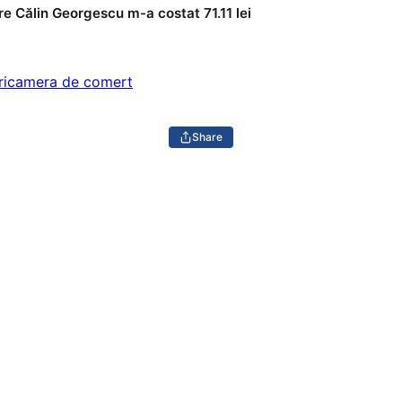
e Călin Georgescu m-a costat 71.11 lei
ri
camera de comert
Share