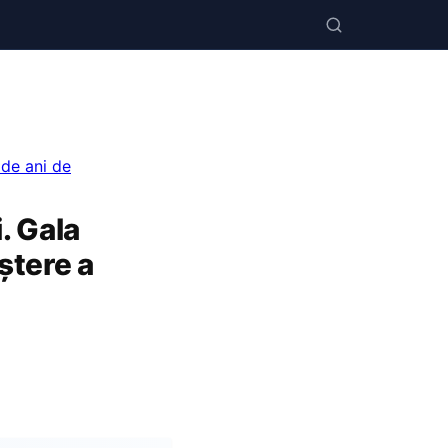
 de ani de
. Gala
ștere a