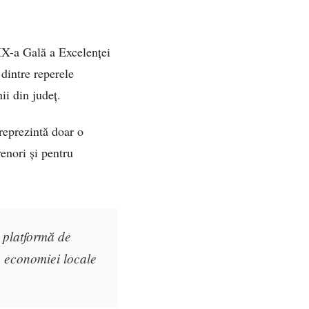
 XX-a Gală a Excelenței
dintre reperele
i din județ.
reprezintă doar o
renori și pentru
o platformă de
a economiei locale