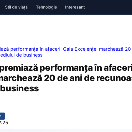
Stil de viață
Tehnologie
Interesant
miază performanța în afaceri. Gala Excelenței marchează 20
ediului de business
 premiază performanța în afaceri
marchează 20 de ani de recunoa
 business
e
2:25