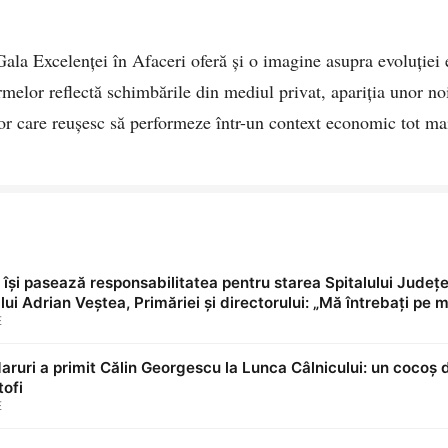
 Gala Excelenței în Afaceri oferă și o imagine asupra evoluție
melor reflectă schimbările din mediul privat, apariția unor noi
r care reușesc să performeze într-un context economic tot ma
e își pasează responsabilitatea pentru starea Spitalului Jude
e lui Adrian Veștea, Primăriei și directorului: „Mă întrebați pe
ultimii 36 de ani?”
E
ruri a primit Călin Georgescu la Lunca Câlnicului: un cocoș d
tofi
E