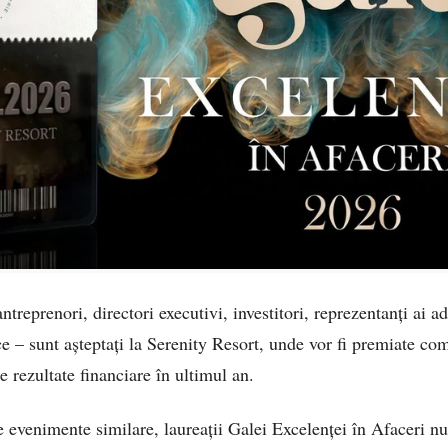
ntreprenori, directori executivi, investitori, reprezentanți ai a
ce – sunt așteptați la Serenity Resort, unde vor fi premiate co
e rezultate financiare în ultimul an.
 evenimente similare, laureații Galei Excelenței în Afaceri n