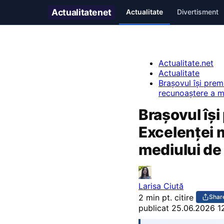
Actualitate
net
Actualitate
Divertisment
Actualitate.net
Actualitate
Brașovul își pre
recunoaștere a m
Brașovul își
Excelenței 
mediului de
Larisa Ciută
2 min pt. citire
Shar
publicat
25.06.2026 1