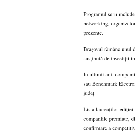
Programul serii include
networking, organizatori
prezente.
Brașovul rămâne unul d
susținută de investiții 
În ultimii ani, compan
sau Benchmark Electroni
județ.
Lista laureaților ediți
companiile premiate, dis
confirmare a competitiv