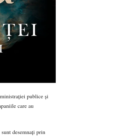
dministrației publice și
mpaniile care au
u sunt desemnați prin