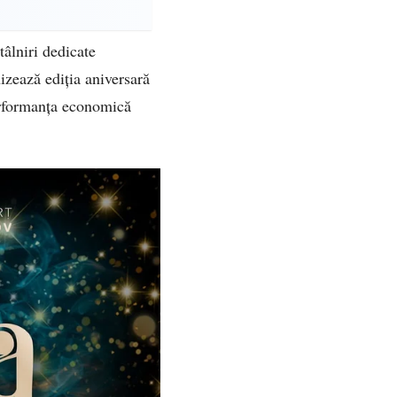
tâlniri dedicate
izează ediția aniversară
erformanța economică