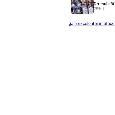
Drumul cătr
OPINIE
gala excelentei in aface