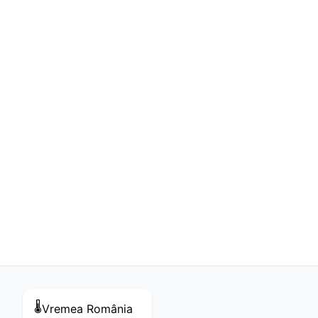
🌡️
Vremea
România