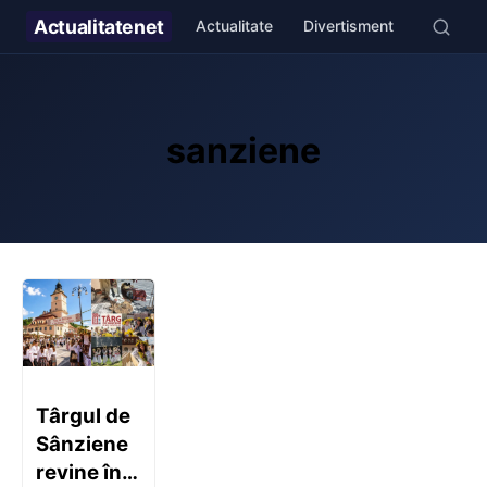
Actualitate
net
Actualitate
Divertisment
Stil de v
sanziene
Târgul de
Sânziene
revine în