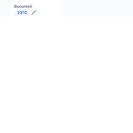
Bucuresti
23°C
Cluj-Napoca
19°C
Constanta
23°C
Iasi
19°C
Brasov
18°C
Timisoara
24°C
Craiova
22°C
Despre noi
Contact
Actualitate
net
Confidențialitate
Termeni și condiții