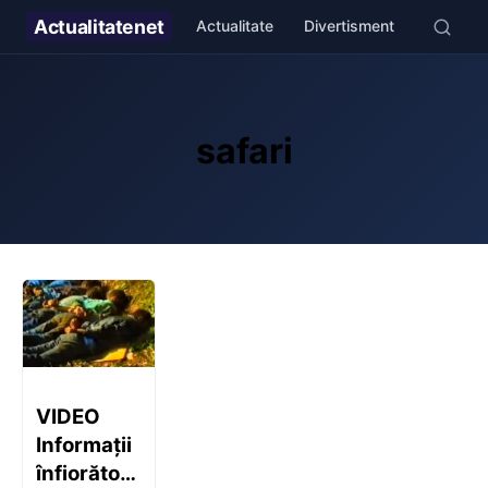
Actualitate
net
Actualitate
Divertisment
Stil de v
safari
VIDEO
Informații
înfiorătoare