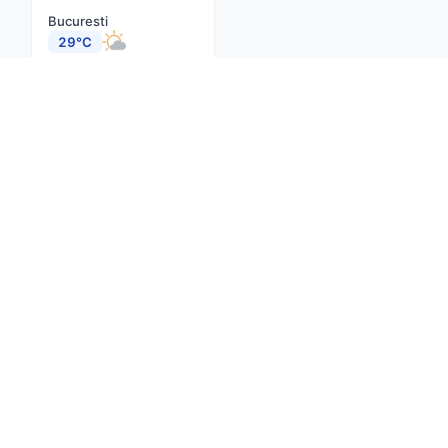
Bucuresti
29°C
Cluj-Napoca
27°C
Constanta
26°C
Iasi
26°C
Brasov
24°C
Timisoara
29°C
Craiova
27°C
Despre noi
Contact
Actualitate
net
Confidențialitate
Termeni și condiții