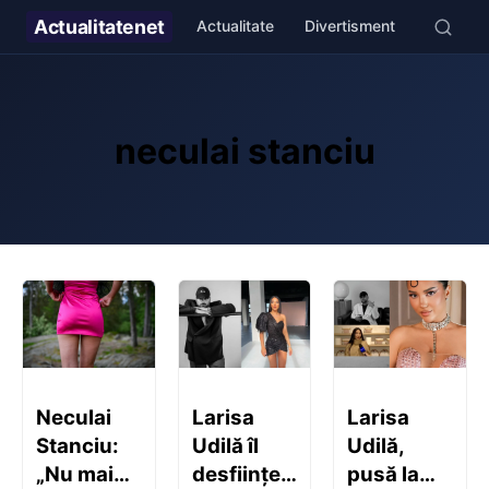
Actualitate
net
Actualitate
Divertisment
Stil de v
neculai stanciu
Neculai
Larisa
Larisa
Stanciu:
Udilă îl
Udilă,
„Nu mai
desființează
pusă la