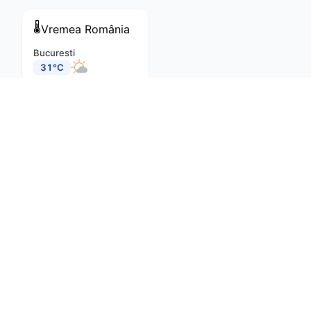
🌡️
Vremea
România
Bucuresti
31°C
Cluj-Napoca
29°C
Constanta
27°C
Iasi
27°C
Brasov
26°C
Timisoara
31°C
Craiova
29°C
Despre noi
Contact