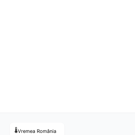
🌡️
Vremea
România