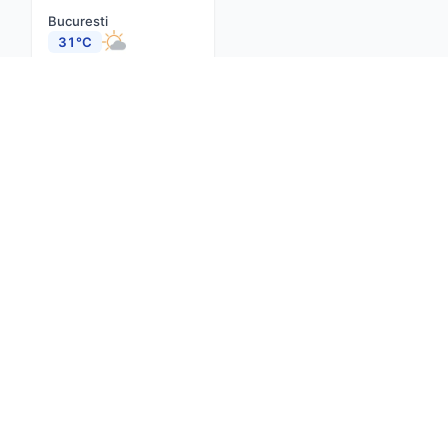
Bucuresti
31°C
Cluj-Napoca
29°C
Constanta
27°C
Iasi
27°C
Brasov
26°C
Timisoara
31°C
Craiova
29°C
Despre noi
Contact
Actualitate
net
Confidențialitate
Termeni și condiții