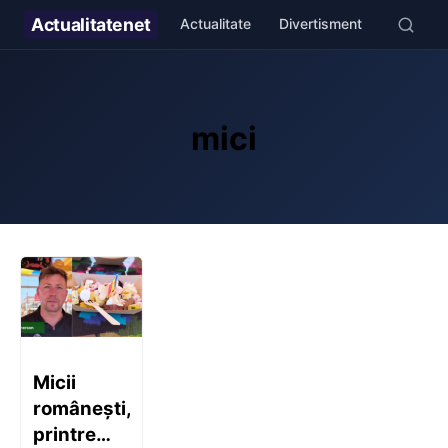
Actualitate
net
Actualitate
Divertisment
Stil de v
mici
Micii
românești,
printre