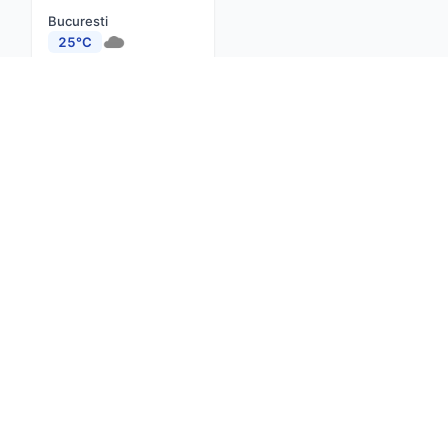
Bucuresti
25°C
Cluj-Napoca
24°C
Constanta
25°C
Iasi
24°C
Brasov
21°C
Timisoara
26°C
Craiova
24°C
Despre noi
Contact
Actualitate
net
Confidențialitate
Termeni și condiții