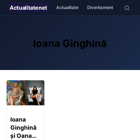
Actualitate
net
Actualitate
Divertisment
Stil de v
Ioana Ginghină
Ioana
Ginghină
și Oana