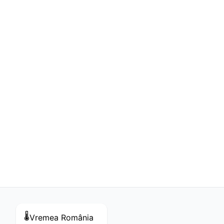
🌡️
Vremea
România