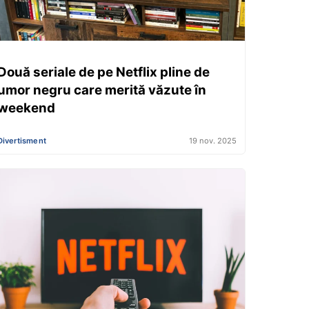
Două seriale de pe Netflix pline de
umor negru care merită văzute în
weekend
Divertisment
19 nov. 2025