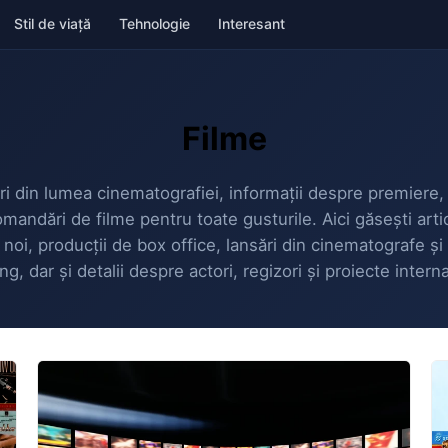
Stil de viață
Tehnologie
Interesant
Filme
ri din lumea cinematografiei, informații despre premiere, t
omandări de filme pentru toate gusturile. Aici găsești arti
noi, producții de box office, lansări din cinematografe ș
g, dar și detalii despre actori, regizori și proiecte intern