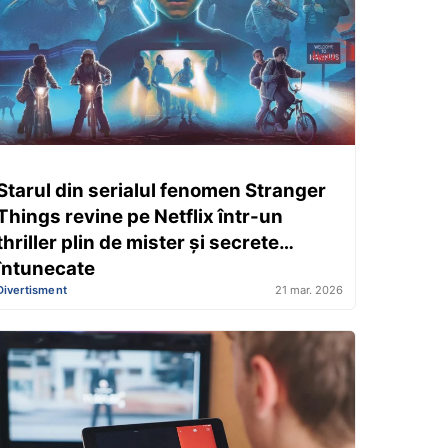
Starul din serialul fenomen Stranger
Things revine pe Netflix într-un
thriller plin de mister și secrete
întunecate
Divertisment
21 mar. 2026