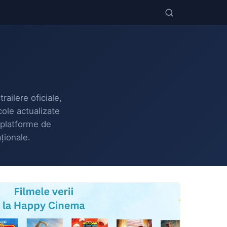
railere oficiale,
cole actualizate
i platforme de
aționale.