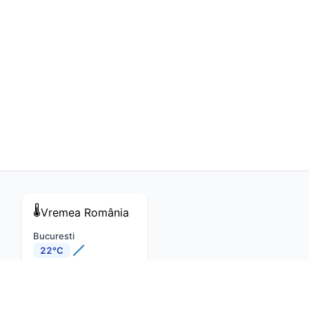
🌡️
Vremea
România
Bucuresti
22°C
Cluj-Napoca
18°C
Constanta