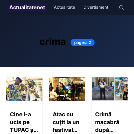
Actualitate
net
Actualitate
Divertisment
Stil de v
crima
pagina 2
Cine i-a
Atac cu
Crimă
ucis pe
cuțit la un
macabră
TUPAC și
festival
după